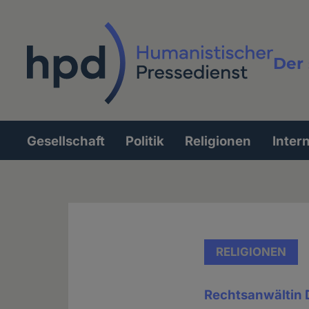
Direkt
zum
Inhalt
Der 
Vollt
Gesellschaft
Politik
Religionen
Inter
Hauptnavigation
RELIGIONEN
Rechtsanwältin 