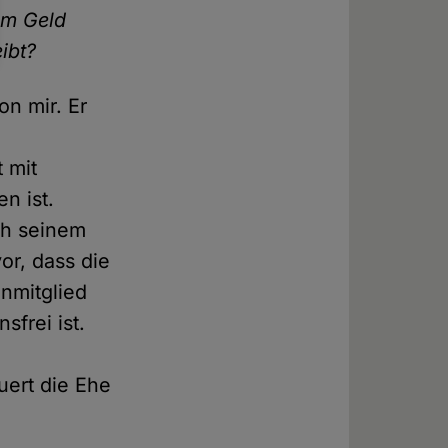
em Geld
ibt?
n mir. Er
 mit
n ist.
ch seinem
vor, dass die
nmitglied
frei ist.
uert die Ehe