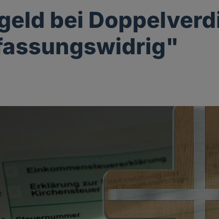
geld bei Doppelverd
rfassungswidrig"
g