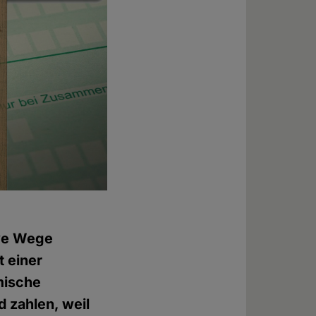
ive Wege
t einer
mische
 zahlen, weil