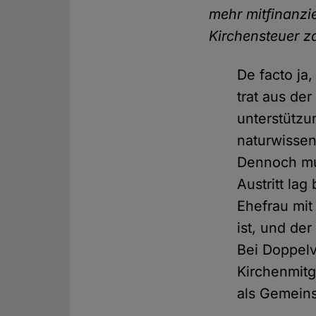
mehr mitfinanzi
Kirchensteuer z
De facto ja
trat aus der
unterstützu
naturwissen
Dennoch mus
Austritt lag
Ehefrau mi
ist, und de
Bei Doppelv
Kirchenmitg
als Gemeins