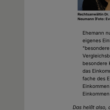
Rechtsanwältin Dr.
Neumann (Foto: Eve
Ehemann nur
eigenes Ei
"besondere 
Vergleichsb
besondere K
das Einkomm
fache des E
Einkommen d
Einkommen d
Das heißt also, 