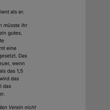
ent als er.
ch müsste ihr
ein gutes,
te
mt eine
gesetzt. Das
teuer, wenn
ls das 1,5
wird das
l das
er.
den Verein nicht