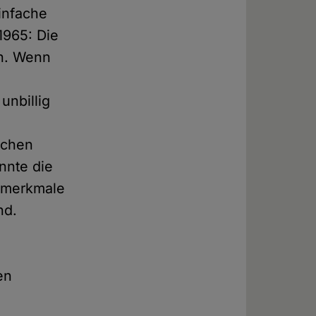
einfache
1965: Die
rn. Wenn
unbillig
ichen
nnte die
gsmerkmale
nd.
en