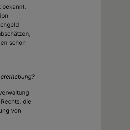
t bekannt.
lion
rchgeld
 abschätzen,
men schon
euererhebung?
zverwaltung
 Rechts, die
bung von