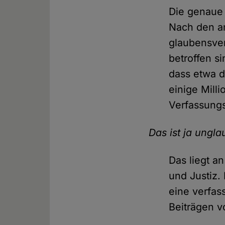
Die genaue Z
Nach den am
glaubensve
betroffen s
dass etwa d
einige Mill
Verfassung
Das ist ja ungl
Das liegt a
und Justiz.
eine verfa
Beiträgen vo