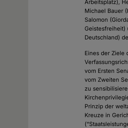
Arbeits­platz), 
Michael Bauer (
Salomon (Giorda
Geistes­freiheit
Deutschland) de
Eines der Ziele
Verfassungs­rich
vom Ersten Sen
vom Zweiten Sen
zu sensibi­lisi
Kirchen­privileg
Prinzip der wel
Kreuze in Geric
(“Staats­leistu