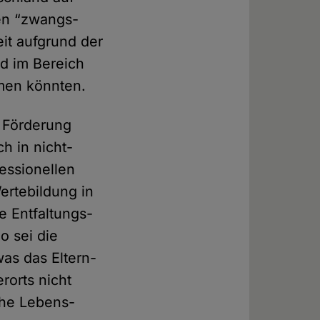
hen “zwangs­
heit aufgrund der
nd im Bereich
hmen könnten.
he Förderung
h in nicht­
fessionellen
rte­bildung in
e Entfaltungs­
o sei die
was das Eltern­
r­orts nicht
che Lebens­