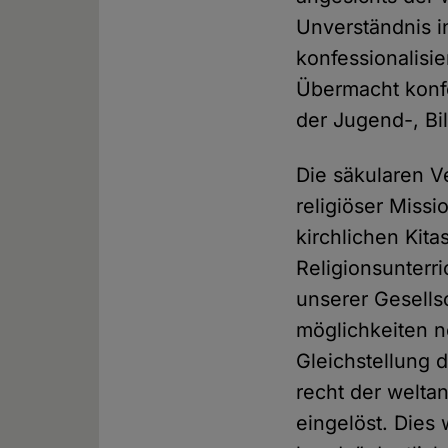
Unver­ständnis 
konfessionalisie
Über­macht konf
der Jugend-, Bi
Die säkularen Ve
religiöser Missi
kirchlichen Kit
Religions­unter
unserer Gesells
möglichkeiten n
Gleich­stellung
recht der welt­an
eingelöst. Dies