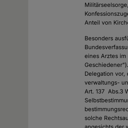
Militär­seelsorg
Konfessions­zuge
Anteil von Kirch
Besonders ausfü
Bundes­verfassun
eines Arztes im
Geschiedener”).
Delegation vor,
verwaltungs- un
Art. 137 Abs.3 
Selbst­bestimmu
bestimmungs­rec
solche Rechts­a
angesichts der 