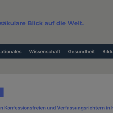
säkulare Blick auf die Welt.
extsuche
nationales
Wissenschaft
Gesundheit
Bild
on Konfessionsfreien und Verfassungsrichtern in 