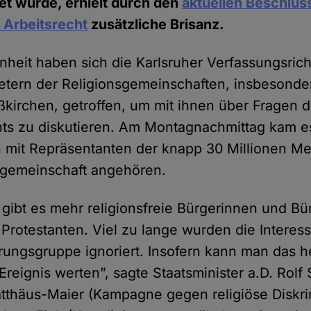
et wurde, erhielt durch den
aktuellen Beschlus
 Arbeits­recht
zusätz­liche Brisanz.
­heit haben sich die Karlsruher Verfassungs­ric
retern der Religions­gemeinschaften, insbe­sond
ß­kirchen, getroffen, um mit ihnen über Fragen 
hts zu diskutieren. Am Montag­nachmittag kam e
 mit Repräsentanten der knapp 30 Millionen Me
s­gemeinschaft angehören.
gibt es mehr religions­freie Bürgerinnen und Bü
 Protestanten. Viel zu lange wurden die Interes
ungs­gruppe ignoriert. Insofern kann man das h
 Ereignis werten”, sagte Staats­minister a.D. Rolf
tthäus-Maier (Kampagne gegen religiöse Diskri