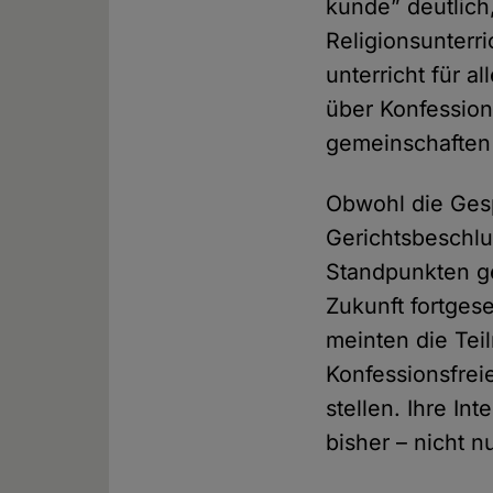
kunde” deutlich,
Religions­unterr
unterricht für a
über Konfession
gemeinschaften i
Obwohl die Gesp
Gerichts­beschlu
Stand­punkten ge
Zukunft fort­ges
meinten die Tei
Konfessions­fre
stellen. Ihre In
bisher – nicht n