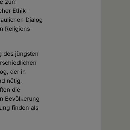
ive zum
cher Ethik­
haulichen Dialog
n Religions­
g des jüngsten
r­schiedlichen
og, der in
nd nötig,
ften die
hen Bevölkerung
tung finden als