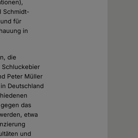
ationen),
l Schmidt-
und für
chauung in
n, die
 Schlucke­bier
d Peter Müller
 in Deutschland
schiedenen
e gegen das
 werden, etwa
anzierung
ultäten und