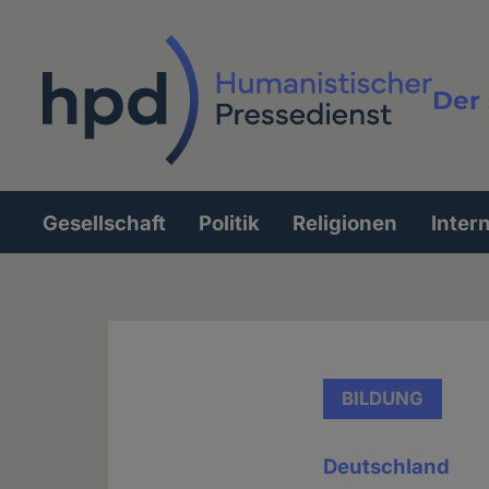
Direkt
zum
Inhalt
Der 
Vollt
Gesellschaft
Politik
Religionen
Inter
Hauptnavigation
BILDUNG
Deutschland