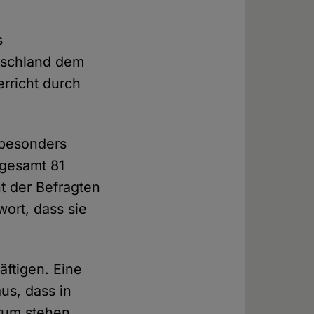
s
tschland dem
rricht durch
 besonders
sgesamt 81
t der Befragten
ort, dass sie
äftigen. Eine
us, dass in
trum stehen