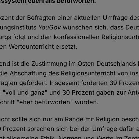
gssystem ebenfalls befürworten.
zent der Befragten einer aktuellen Umfrage de
ungsinstituts
YouGov
wünschen sich, dass Deu
rgs folgt und den konfessionellen Religionsunte
en Werteunterricht ersetzt.
end ist die Zustimmung im Osten Deutschlands
d die Abschaffung des Religionsunterricht von in
ragten gefordert. Insgesamt forderten 39 Prozen
 "voll und ganz" und 30 Prozent gaben zur Antw
chritt "eher befürworten" würden.
cht sollte sich nur am Rande mit Religion besch
 Prozent sprachen sich bei der Umfrage dafür a
ht allgemeine Ethik, Normen und Werte im Zen