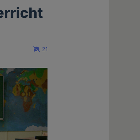
erricht
21