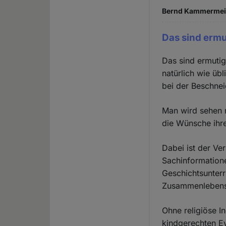
Bernd Kammermeier
Das sind erm
Das sind ermutig
natürlich wie üb
bei der Beschnei
Man wird sehen m
die Wünsche ihre
Dabei ist der Ve
Sachinformatione
Geschichtsunterr
Zusammenlebens i
Ohne religiöse I
kindgerechten Ev