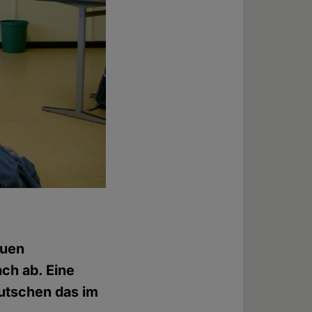
euen
ach ab. Eine
eutschen das im