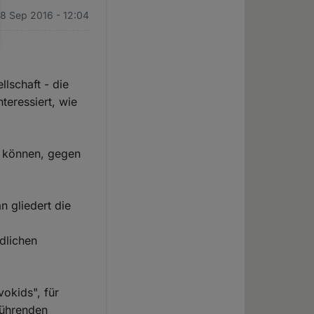
28 Sep 2016 - 12:04
lschaft - die
teressiert, wie
n können, gegen
n gliedert die
edlichen
vokids", für
führenden