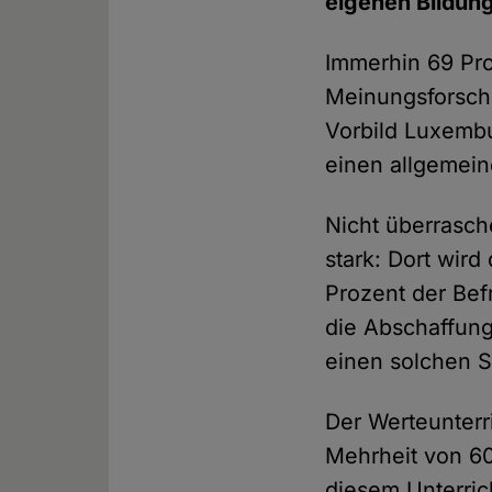
eigenen Bildun
Immerhin 69 Pro
Meinungsforsch
Vorbild Luxembu
einen allgemein
Nicht überrasch
stark: Dort wir
Prozent der Bef
die Abschaffung
einen solchen S
Der Werteunterri
Mehrheit von 60
diesem Unterric