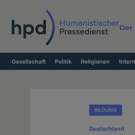
Direkt
zum
Inhalt
Der 
Vollt
Gesellschaft
Politik
Religionen
Inter
Hauptnavigation
BILDUNG
Deutschland