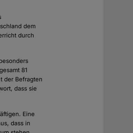
s
tschland dem
rricht durch
 besonders
sgesamt 81
t der Befragten
ort, dass sie
äftigen. Eine
us, dass in
trum stehen