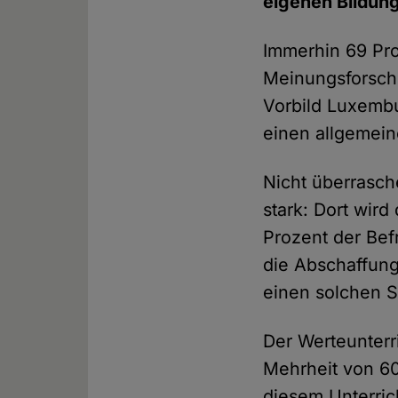
eigenen Bildun
Immerhin 69 Pro
Meinungsforsch
Vorbild Luxembu
einen allgemein
Nicht überrasch
stark: Dort wir
Prozent der Bef
die Abschaffung
einen solchen S
Der Werteunterri
Mehrheit von 60
diesem Unterric