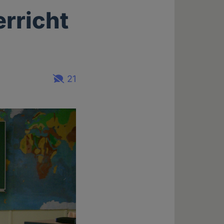
erricht
21