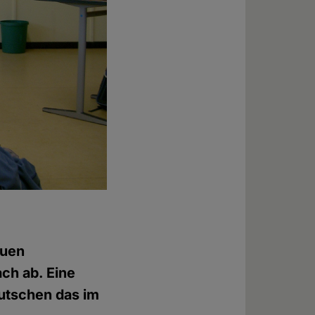
euen
ach ab. Eine
eutschen das im