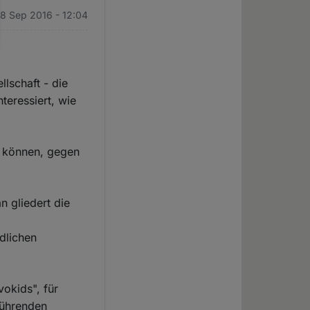
28 Sep 2016 - 12:04
lschaft - die
teressiert, wie
n können, gegen
n gliedert die
edlichen
vokids", für
führenden