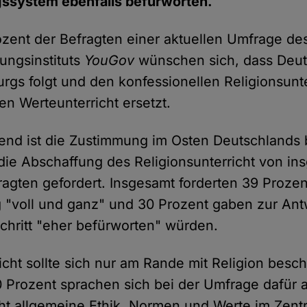
gssystem ebenfalls befürworten.
zent der Befragten einer aktuellen Umfrage de
ungsinstituts
YouGov
wünschen sich, dass Deu
rgs folgt und den konfessionellen Religionsunte
en Werteunterricht ersetzt.
end ist die Zustimmung im Osten Deutschlands
d die Abschaffung des Religionsunterricht von in
ragten gefordert. Insgesamt forderten 39 Prozen
 "voll und ganz" und 30 Prozent gaben zur Antw
chritt "eher befürworten" würden.
cht sollte sich nur am Rande mit Religion besch
 Prozent sprachen sich bei der Umfrage dafür a
ht allgemeine Ethik, Normen und Werte im Zen