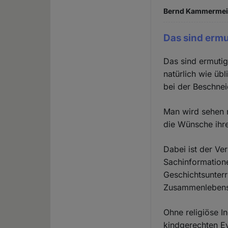
Bernd Kammermeier
Das sind erm
Das sind ermutig
natürlich wie üb
bei der Beschnei
Man wird sehen m
die Wünsche ihre
Dabei ist der Ve
Sachinformatione
Geschichtsunterr
Zusammenlebens i
Ohne religiöse I
kindgerechten Ev