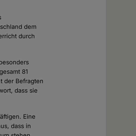
s
tschland dem
rricht durch
 besonders
sgesamt 81
t der Befragten
ort, dass sie
äftigen. Eine
us, dass in
trum stehen