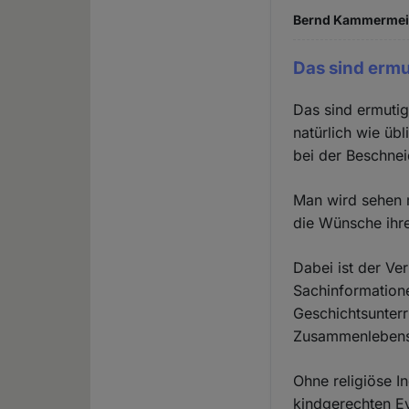
Bernd Kammermeier
Das sind erm
Das sind ermutig
natürlich wie üb
bei der Beschnei
Man wird sehen m
die Wünsche ihre
Dabei ist der Ve
Sachinformatione
Geschichtsunterr
Zusammenlebens i
Ohne religiöse I
kindgerechten Ev