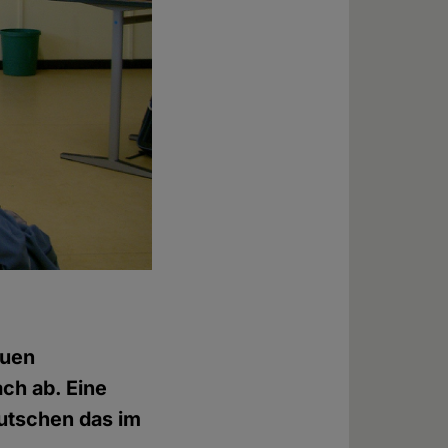
euen
ach ab. Eine
eutschen das im