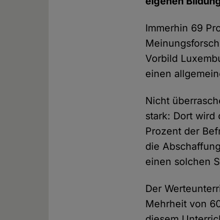
eigenen Bildun
Immerhin 69 Pro
Meinungsforsch
Vorbild Luxembu
einen allgemein
Nicht überrasch
stark: Dort wir
Prozent der Bef
die Abschaffung
einen solchen S
Der Werteunterri
Mehrheit von 60
diesem Unterric