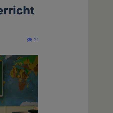
erricht
21