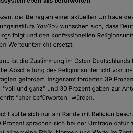
gssystem ebenfalls befürworten.
zent der Befragten einer aktuellen Umfrage de
ungsinstituts
YouGov
wünschen sich, dass Deu
rgs folgt und den konfessionellen Religionsunte
en Werteunterricht ersetzt.
end ist die Zustimmung im Osten Deutschlands
d die Abschaffung des Religionsunterricht von in
ragten gefordert. Insgesamt forderten 39 Prozen
 "voll und ganz" und 30 Prozent gaben zur Antw
chritt "eher befürworten" würden.
cht sollte sich nur am Rande mit Religion besch
 Prozent sprachen sich bei der Umfrage dafür a
ht allgemeine Ethik, Normen und Werte im Zen