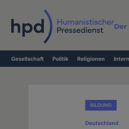
Direkt
zum
Inhalt
Der 
Vollt
Gesellschaft
Politik
Religionen
Inter
Hauptnavigation
BILDUNG
Deutschland