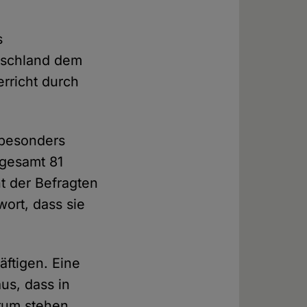
s
tschland dem
rricht durch
 besonders
sgesamt 81
t der Befragten
ort, dass sie
äftigen. Eine
us, dass in
trum stehen