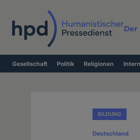
Direkt
zum
Inhalt
Der 
Vollt
Gesellschaft
Politik
Religionen
Inter
Hauptnavigation
BILDUNG
Deutschland