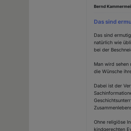
Bernd Kammermeier
Das sind erm
Das sind ermutig
natürlich wie üb
bei der Beschnei
Man wird sehen m
die Wünsche ihre
Dabei ist der Ve
Sachinformatione
Geschichtsunterr
Zusammenlebens i
Ohne religiöse I
kindgerechten Ev