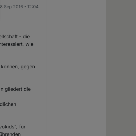
28 Sep 2016 - 12:04
lschaft - die
teressiert, wie
n können, gegen
n gliedert die
edlichen
vokids", für
führenden