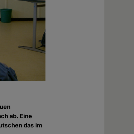
euen
ach ab. Eine
eutschen das im