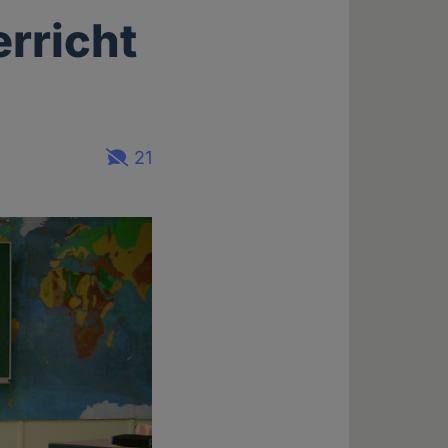
erricht
21