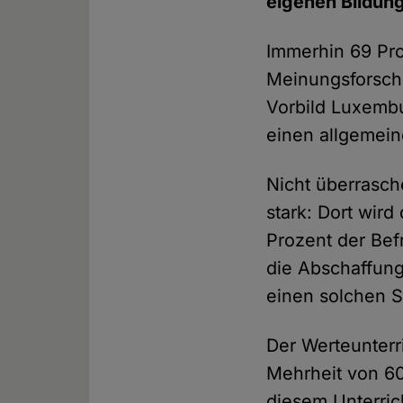
eigenen Bildun
Immerhin 69 Pro
Meinungsforsch
Vorbild Luxembu
einen allgemein
Nicht überrasch
stark: Dort wir
Prozent der Bef
die Abschaffung
einen solchen S
Der Werteunterri
Mehrheit von 60
diesem Unterric