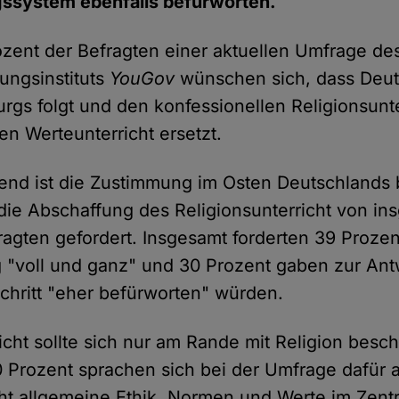
gssystem ebenfalls befürworten.
zent der Befragten einer aktuellen Umfrage de
ungsinstituts
YouGov
wünschen sich, dass Deu
rgs folgt und den konfessionellen Religionsunte
en Werteunterricht ersetzt.
end ist die Zustimmung im Osten Deutschlands
d die Abschaffung des Religionsunterricht von in
ragten gefordert. Insgesamt forderten 39 Prozen
 "voll und ganz" und 30 Prozent gaben zur Antw
chritt "eher befürworten" würden.
cht sollte sich nur am Rande mit Religion besch
 Prozent sprachen sich bei der Umfrage dafür a
ht allgemeine Ethik, Normen und Werte im Zen