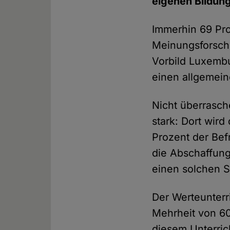
eigenen Bildun
Immerhin 69 Pro
Meinungsforsch
Vorbild Luxembu
einen allgemein
Nicht überrasch
stark: Dort wir
Prozent der Bef
die Abschaffung
einen solchen S
Der Werteunterri
Mehrheit von 60
diesem Unterric