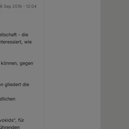
28 Sep 2016 - 12:04
lschaft - die
teressiert, wie
n können, gegen
n gliedert die
edlichen
vokids", für
führenden