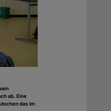
euen
ach ab. Eine
eutschen das im