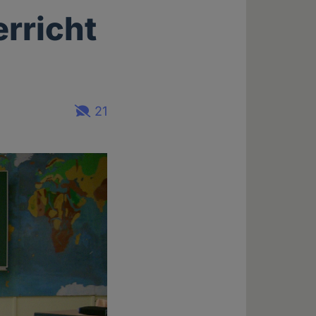
erricht
21