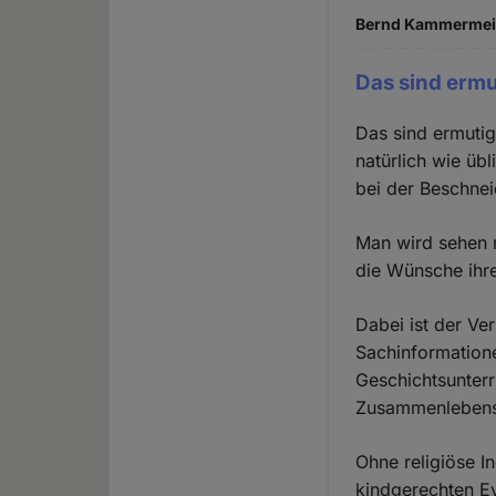
Bernd Kammermeier
Das sind erm
Das sind ermutig
natürlich wie üb
bei der Beschnei
Man wird sehen m
die Wünsche ihre
Dabei ist der Ve
Sachinformatione
Geschichtsunterr
Zusammenlebens i
Ohne religiöse I
kindgerechten Ev