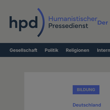
Direkt
zum
Inhalt
Der 
Vollt
Gesellschaft
Politik
Religionen
Inter
Hauptnavigation
BILDUNG
Deutschland