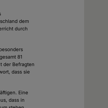
s
tschland dem
rricht durch
 besonders
sgesamt 81
t der Befragten
ort, dass sie
äftigen. Eine
us, dass in
trum stehen