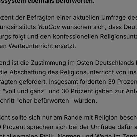
gssystem ebenfalls befürworten.
zent der Befragten einer aktuellen Umfrage de
ungsinstituts
YouGov
wünschen sich, dass Deu
rgs folgt und den konfessionellen Religionsunte
en Werteunterricht ersetzt.
end ist die Zustimmung im Osten Deutschlands
d die Abschaffung des Religionsunterricht von in
ragten gefordert. Insgesamt forderten 39 Prozen
 "voll und ganz" und 30 Prozent gaben zur Antw
chritt "eher befürworten" würden.
cht sollte sich nur am Rande mit Religion besch
 Prozent sprachen sich bei der Umfrage dafür a
ht allgemeine Ethik, Normen und Werte im Zen