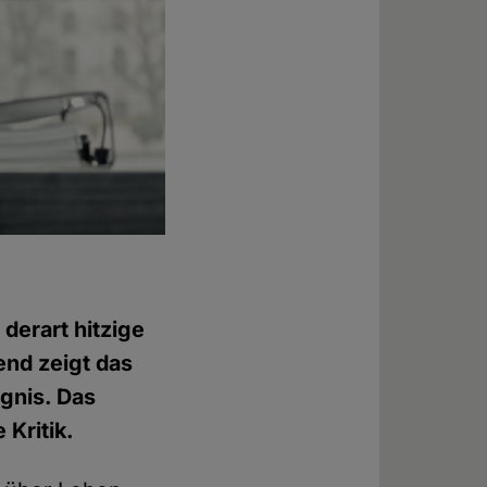
 derart hitzige
end zeigt das
ignis. Das
 Kritik.