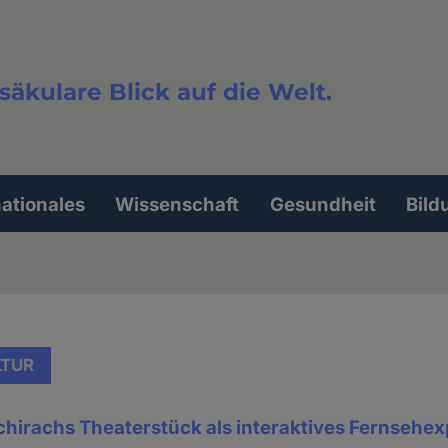
säkulare Blick auf die Welt.
extsuche
nationales
Wissenschaft
Gesundheit
Bild
LTUR
chirachs Theaterstück als interaktives Fernsehe