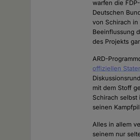
warfen die FDP-
Deutschen Bund
von Schirach i
Beeinflussung d
des Projekts ga
ARD-Programmdi
offiziellen Stat
Diskussionsrun
mit dem Stoff g
Schirach selbst
seinen Kampfpil
Alles in allem 
seinem nur selt