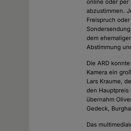
online oder per
abzustimmen. Je
Freispruch oder 
Sondersendung vo
dem ehemaligen
Abstimmung und 
Die ARD konnte 
Kamera ein groß
Lars Kraume, de
den Hauptpreis
übernahm Oliver
Gedeck, Burghar
Das multimedial