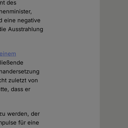
nt des
enminister,
d eine negative
die Ausstrahlung
 einem
hließende
inandersetzung
ht zuletzt von
tte, dass er
 zu werden, der
pulse für eine