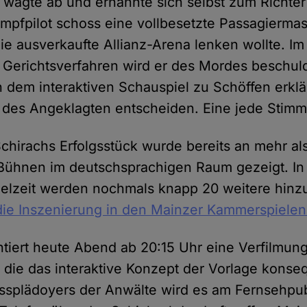
 wägte ab und ernannte sich selbst zum Richte
mpfpilot schoss eine vollbesetzte Passagiermas
 die ausverkaufte Allianz-Arena lenken wollte. Im
Gerichtsverfahren wird er des Mordes beschuld
n dem interaktiven Schauspiel zu Schöffen erkl
 des Angeklagten entscheiden. Eine jede Stimm
chirachs Erfolgsstück wurde bereits an mehr al
Bühnen im deutschsprachigen Raum gezeigt. In
lzeit werden nochmals knapp 20 weitere hin
die Inszenierung in den Mainzer Kammerspielen 
ntiert heute Abend ab 20:15 Uhr eine Verfilmun
 die das interaktive Konzept der Vorlage konseq
splädoyers der Anwälte wird es am Fernsehpub