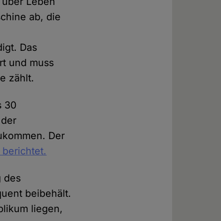
r über Leben
chine ab, die
igt. Das
ärt und muss
e zählt.
s 30
 der
zukommen. Der
berichtet.
g des
uent beibehält.
likum liegen,