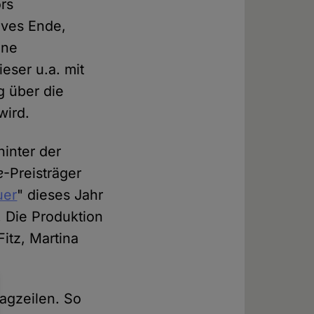
ors
ives Ende,
ine
eser u.a. mit
 über die
wird.
inter der
e
-Preisträger
uer
" dieses Jahr
 Die Produktion
itz, Martina
lagzeilen. So