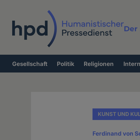
Direkt
zum
Inhalt
Der 
Vollt
Gesellschaft
Politik
Religionen
Inter
Hauptnavigation
KUNST UND KU
Ferdinand von S