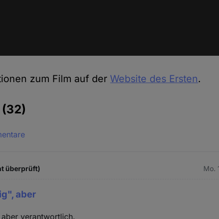
tionen zum Film auf der
Website des Ersten
.
e
(32)
mentare
t überprüft)
Mo. 
ig", aber
 aber verantwortlich.