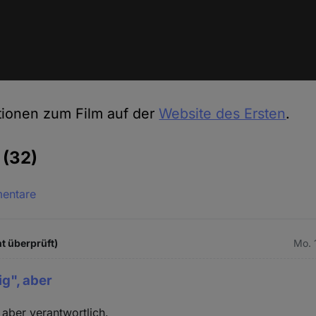
tionen zum Film auf der
Website des Ersten
.
e
(32)
mentare
t überprüft)
Mo. 
ig", aber
 aber verantwortlich.