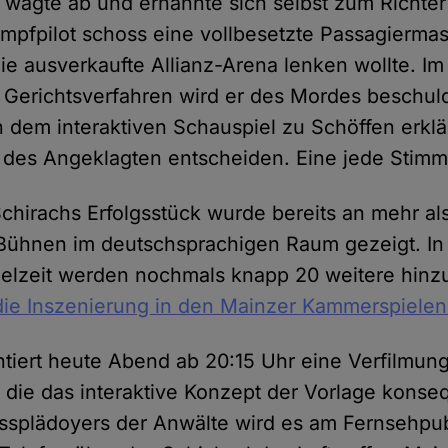
 wägte ab und ernannte sich selbst zum Richte
mpfpilot schoss eine vollbesetzte Passagiermas
 die ausverkaufte Allianz-Arena lenken wollte. Im
Gerichtsverfahren wird er des Mordes beschuld
n dem interaktiven Schauspiel zu Schöffen erkl
 des Angeklagten entscheiden. Eine jede Stimm
chirachs Erfolgsstück wurde bereits an mehr al
Bühnen im deutschsprachigen Raum gezeigt. In
lzeit werden nochmals knapp 20 weitere hin
die Inszenierung in den Mainzer Kammerspielen 
ntiert heute Abend ab 20:15 Uhr eine Verfilmun
 die das interaktive Konzept der Vorlage konseq
splädoyers der Anwälte wird es am Fernsehpub