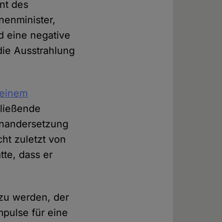
nt des
enminister,
d eine negative
die Ausstrahlung
 einem
hließende
inandersetzung
ht zuletzt von
tte, dass er
 zu werden, der
pulse für eine