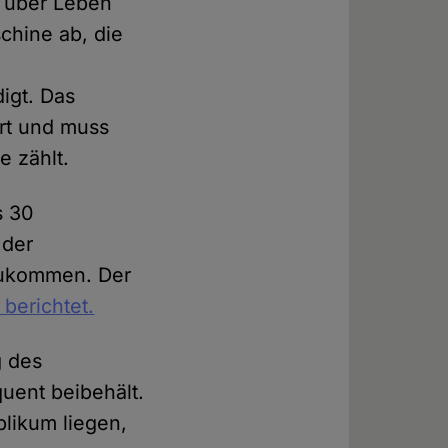
r über Leben
chine ab, die
igt. Das
ärt und muss
e zählt.
s 30
 der
zukommen. Der
berichtet.
g des
uent beibehält.
likum liegen,