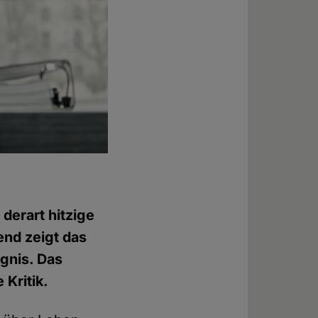
 derart hitzige
end zeigt das
ignis. Das
 Kritik.