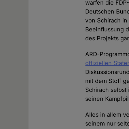
warfen die FDP-
Deutschen Bund
von Schirach i
Beeinflussung d
des Projekts ga
ARD-Programmdi
offiziellen Stat
Diskussionsrun
mit dem Stoff g
Schirach selbst
seinen Kampfpil
Alles in allem 
seinem nur selt