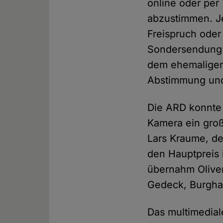
online oder per
abzustimmen. Je
Freispruch oder 
Sondersendung vo
dem ehemaligen
Abstimmung und 
Die ARD konnte 
Kamera ein groß
Lars Kraume, de
den Hauptpreis
übernahm Oliver
Gedeck, Burghar
Das multimedial