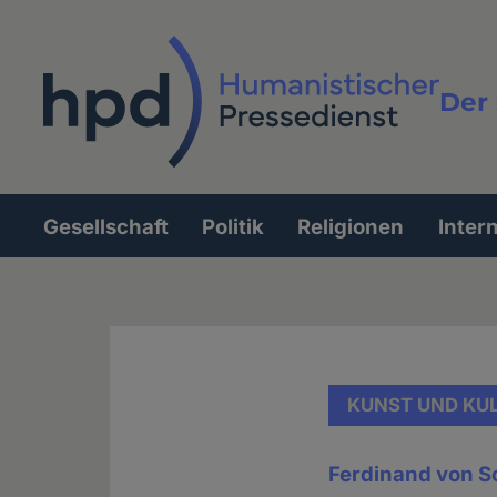
Direkt
zum
Inhalt
Der 
Vollt
Gesellschaft
Politik
Religionen
Inter
Hauptnavigation
KUNST UND KU
Ferdinand von S