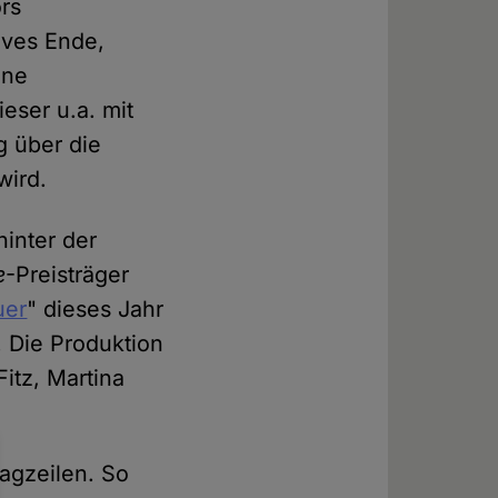
ors
ives Ende,
ine
eser u.a. mit
 über die
wird.
inter der
e
-Preisträger
uer
" dieses Jahr
 Die Produktion
itz, Martina
lagzeilen. So