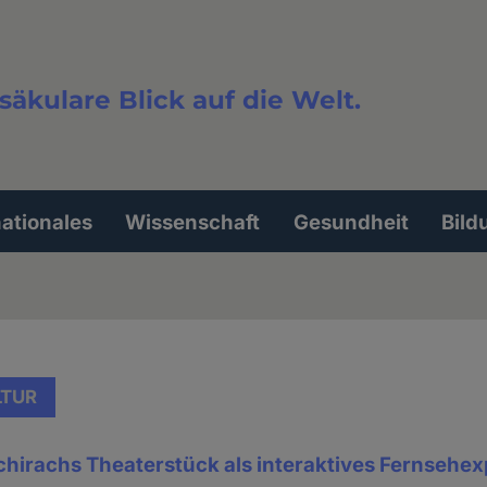
säkulare Blick auf die Welt.
extsuche
nationales
Wissenschaft
Gesundheit
Bild
LTUR
chirachs Theaterstück als interaktives Fernsehe