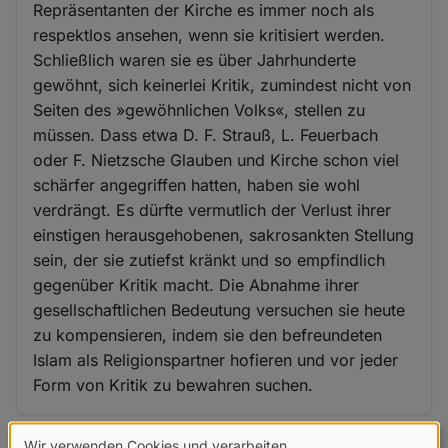
Repräsentanten der Kirche es immer noch als
respektlos ansehen, wenn sie kritisiert werden.
Schließlich waren sie es über Jahrhunderte
gewöhnt, sich keinerlei Kritik, zumindest nicht von
Seiten des »gewöhnlichen Volks«, stellen zu
müssen. Dass etwa D. F. Strauß, L. Feuerbach
oder F. Nietzsche Glauben und Kirche schon viel
schärfer angegriffen hatten, haben sie wohl
verdrängt. Es dürfte vermutlich der Verlust ihrer
einstigen herausgehobenen, sakrosankten Stellung
sein, der sie zutiefst kränkt und so empfindlich
gegenüber Kritik macht. Die Abnahme ihrer
gesellschaftlichen Bedeutung versuchen sie heute
zu kompensieren, indem sie den befreundeten
Islam als Religionspartner hofieren und vor jeder
Form von Kritik zu bewahren suchen.
Wir verwenden Cookies und verarbeiten