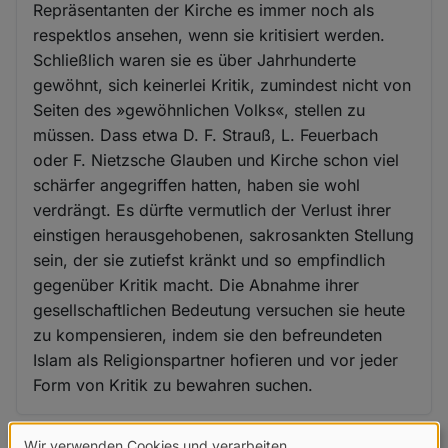
Repräsentanten der Kirche es immer noch als
respektlos ansehen, wenn sie kritisiert werden.
Schließlich waren sie es über Jahrhunderte
gewöhnt, sich keinerlei Kritik, zumindest nicht von
Seiten des »gewöhnlichen Volks«, stellen zu
müssen. Dass etwa D. F. Strauß, L. Feuerbach
oder F. Nietzsche Glauben und Kirche schon viel
schärfer angegriffen hatten, haben sie wohl
verdrängt. Es dürfte vermutlich der Verlust ihrer
einstigen herausgehobenen, sakrosankten Stellung
sein, der sie zutiefst kränkt und so empfindlich
gegenüber Kritik macht. Die Abnahme ihrer
gesellschaftlichen Bedeutung versuchen sie heute
zu kompensieren, indem sie den befreundeten
Islam als Religionspartner hofieren und vor jeder
Form von Kritik zu bewahren suchen.
Wir verwenden Cookies und verarbeiten