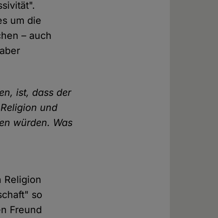
sivität".
 es um die
chen – auch
 aber
n, ist, dass der
 Religion und
ben würden. Was
 Religion
chaft" so
en Freund