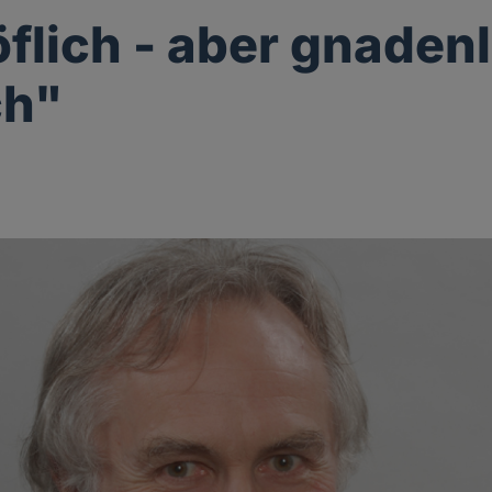
öflich - aber gnaden
ch"
g