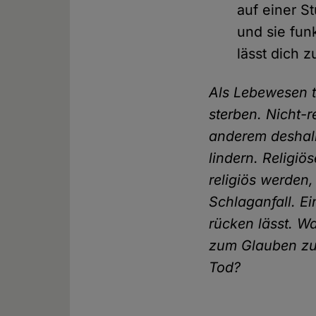
auf einer S
und sie fun
lässt dich 
Als Lebewesen te
sterben. Nicht-
anderem deshal
lindern. Religi
religiös werden,
Schlaganfall. E
rücken lässt. Wa
zum Glauben zur
Tod?