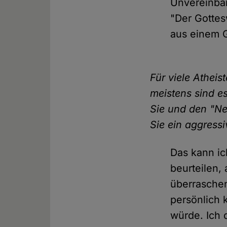
Unvereinbar
"Der Gottes
aus einem 
Für viele Athei
meistens sind e
Sie und den "Ne
Sie ein aggress
Das kann ich
beurteilen,
überrasche
persönlich 
würde. Ich 