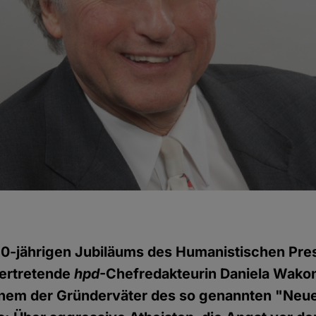
 10-jährigen Jubiläums des Humanistischen Pre
lvertretende
hpd
-Chefredakteurin Daniela Wakon
einem der Gründerväter des so genannten "Neu