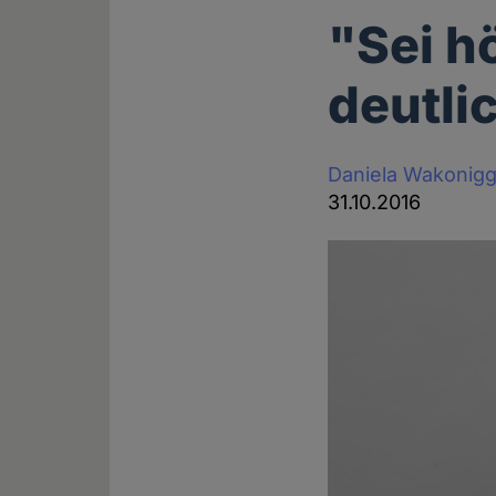
"Sei h
deutli
Daniela Wakonig
31.10.2016