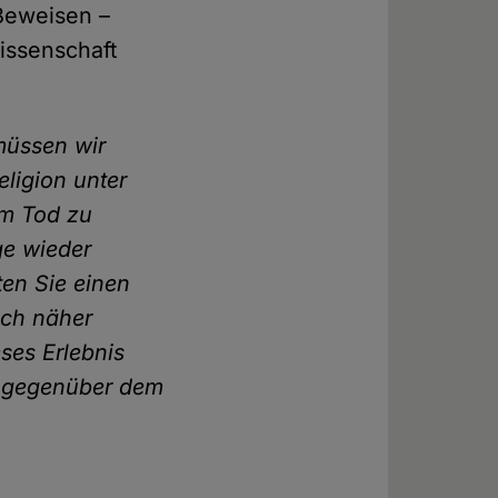
 Beweisen –
Wissenschaft
 müssen wir
ligion unter
em Tod zu
ge wieder
ten Sie einen
ich näher
eses Erlebnis
g gegenüber dem