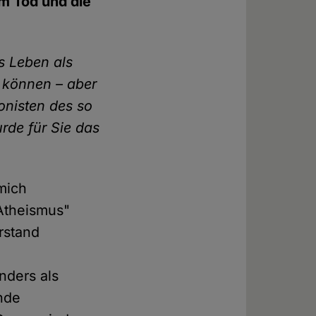
m Tod und die
s Leben als
n können – aber
onisten des so
de für Sie das
 mich
Atheismus"
rstand
nders als
nde