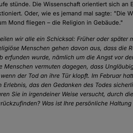
tufe stünde. Die Wissenschaft orientiert sich an
ktioniert. Oder, wie es jemand mal sagte: "Die 
zum Mond fliegen – die Religion in Gebäude."
ilen wir alle ein Schicksal: Früher oder später
religiöse Menschen gehen davon aus, dass die Re
b erfunden wurde, nämlich um die Angst vor d
öse Menschen vermuten dagegen, dass Ungläubi
 wenn der Tod an ihre Tür klopft. Im Februar hat
in Erlebnis, das den Gedanken des Todes sicherl
ren Sie in irgendeiner Weise versucht, durch di
ückzufinden? Was ist Ihre persönliche Haltun