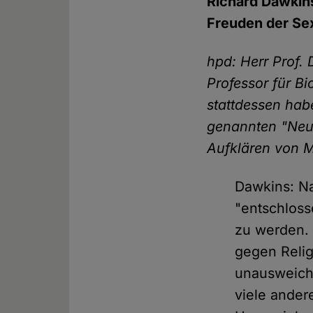
Richard Dawkins
Freuden der Sex
hpd: Herr Prof.
Professor für B
stattdessen hab
genannten "Neu
Aufklären von M
Dawkins: Na
"entschloss
zu werden. 
gegen Relig
unausweichl
viele ande