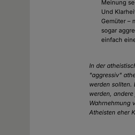
Meinung seh
Und Klarhei
Gemüter – m
sogar aggres
einfach ei
In der atheisti
"aggressiv" athe
werden sollten. 
werden, andere 
Wahrnehmung von
Atheisten eher 