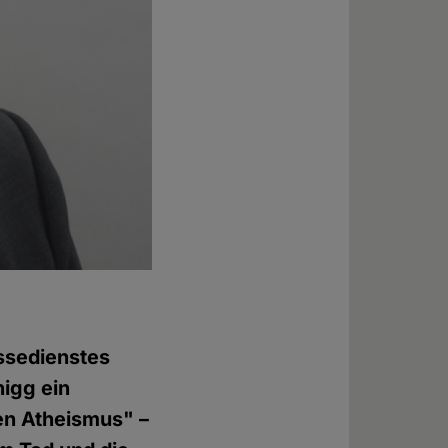
ssedienstes
igg ein
en Atheismus" –