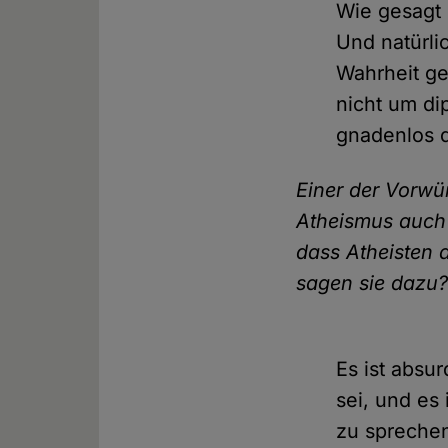
Wie gesagt n
Und natürli
Wahrheit ge
nicht um di
gnadenlos d
Einer der Vorwü
Atheismus auch 
dass Atheisten
sagen sie dazu
Es ist absu
sei, und es
zu sprechen