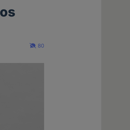
los
80