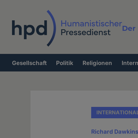
Direkt
zum
Inhalt
Der 
Vollt
Gesellschaft
Politik
Religionen
Inter
Hauptnavigation
INTERNATIONA
Richard Dawkins