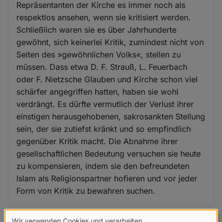
Repräsentanten der Kirche es immer noch als
respektlos ansehen, wenn sie kritisiert werden.
Schließlich waren sie es über Jahrhunderte
gewöhnt, sich keinerlei Kritik, zumindest nicht von
Seiten des »gewöhnlichen Volks«, stellen zu
müssen. Dass etwa D. F. Strauß, L. Feuerbach
oder F. Nietzsche Glauben und Kirche schon viel
schärfer angegriffen hatten, haben sie wohl
verdrängt. Es dürfte vermutlich der Verlust ihrer
einstigen herausgehobenen, sakrosankten Stellung
sein, der sie zutiefst kränkt und so empfindlich
gegenüber Kritik macht. Die Abnahme ihrer
gesellschaftlichen Bedeutung versuchen sie heute
zu kompensieren, indem sie den befreundeten
Islam als Religionspartner hofieren und vor jeder
Form von Kritik zu bewahren suchen.
Wir verwenden Cookies und verarbeiten