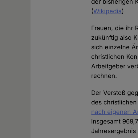
der bisherigen 
(
Wikipedia
)
Frauen, die ih
zukünftig also 
sich einzelne 
christlichen Ko
Arbeitgeber ver
rechnen.
Der Verstoß geg
des christliche
nach eigenen 
insgesamt 969,7
Jahresergebnis 