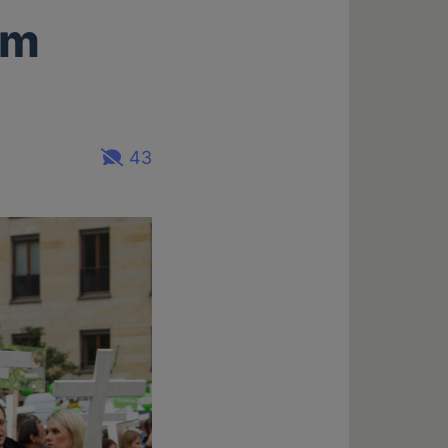
im
43