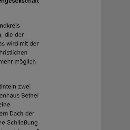
engesellschaft
andkreis
, die der
as wird mit der
ristlichen
mehr möglich
inteln zwei
kenhaus Bethel
eine
dem Dach der
ine Schließung