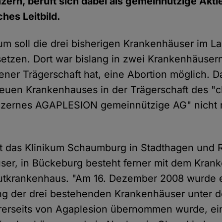
ern, beruft sich dabei als gemeinnützige Akti
ches Leitbild.
um soll die drei bisherigen Krankenhäuser im L
tzen. Dort war bislang in zwei Krankenhäusern
ener Trägerschaft hat, eine Abortion möglich. D
euen Krankenhauses in der Trägerschaft des "ch
zernes AGAPLESION gemeinnützige AG" nicht 
lt das Klinikum Schaumburg in Stadthagen und R
er, in Bückeburg besteht ferner mit dem Kran
kutkrankenhaus. "Am 16. Dezember 2008 wurde 
 der drei bestehenden Krankenhäuser unter 
hrerseits von Agaplesion übernommen wurde, e