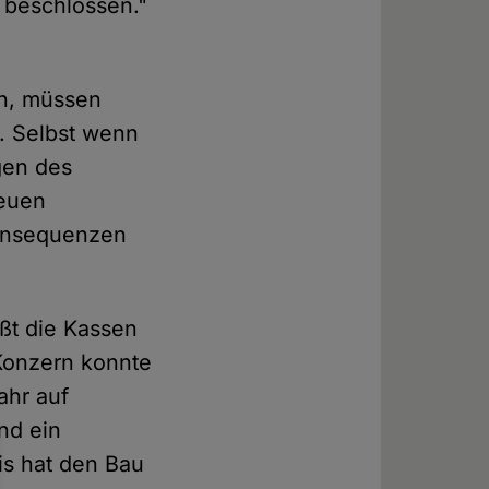
 beschlossen."
en, müssen
. Selbst wenn
gen des
neuen
Konsequenzen
ßt die Kassen
 Konzern konnte
ahr auf
nd ein
is hat den Bau