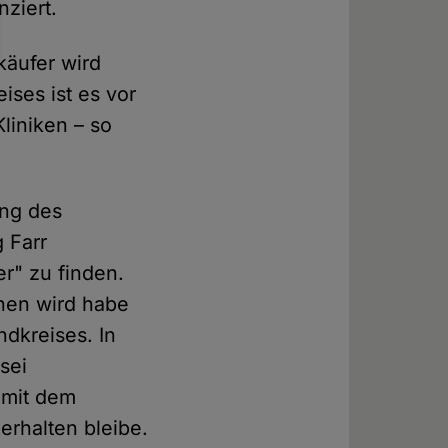
nziert.
käufer wird
ises ist es vor
Kliniken – so
.
ung des
 Farr
r" zu finden.
hnen wird habe
dkreises. In
sei
 mit dem
erhalten bleibe.