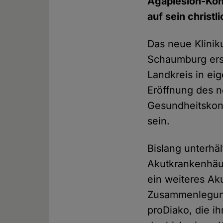
Agaplesion-Konz
auf sein christli
Das neue Klinik
Schaumburg erse
Landkreis in eig
Eröffnung des n
Gesundheitskon
sein.
Bislang unterhä
Akutkrankenhäus
ein weiteres A
Zusammenlegung
proDiako, die i