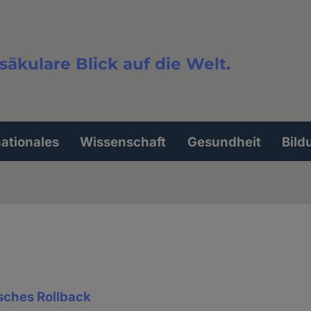
säkulare Blick auf die Welt.
extsuche
nationales
Wissenschaft
Gesundheit
Bild
sches Rollback