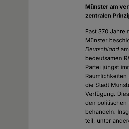
Münster am ver
zentralen Prin
Fast 370 Jahre 
Münster beschlo
Deutschland
am 
bedeutsamen Rä
Partei jüngst i
Räumlichkeiten a
die Stadt Münst
Verfügung. Dies
den politischen
behandeln. Ins
teil, unter ande