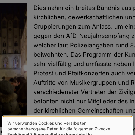
Dies nahm ein breites Bündnis aus p
kirchlichen, gewerkschaftlichen und
Gruppierungen zum Anlass, um ein
gegen den AfD-Neujahrsempfang zu 
welcher laut Polizeiangaben rund 
beiwohnten. Das Programm der Ku
sehr vielfältig und umfasste neben 
Protest und Pfeifkonzerten auch v
Auftritte von Musikergruppen und 
verschiedenster Vertreter der Zivilg
betonten nicht nur Mitglieder des In
der kirchlichen Gemeinschaften und
politischer Gruppen die Wichtigkeit
Wir verwenden Cookies und verarbeiten
Verwendung
demokratischen Deutschlands und 
personenbezogene Daten für die folgenden Zwecke:
risches
Funktional & Eingebettete externe Inhalte
.