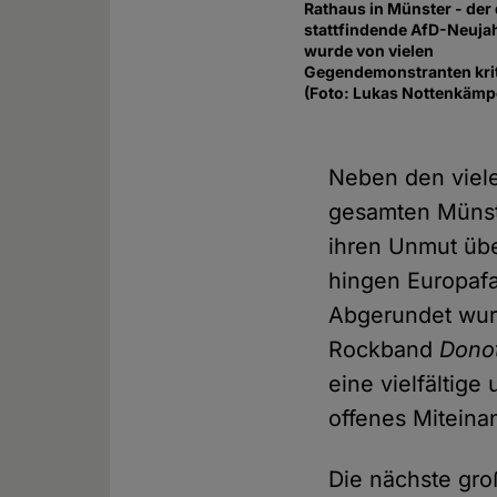
Rathaus in Münster - der 
stattfindende AfD-Neuj
wurde von vielen
Gegendemonstranten krit
(Foto: Lukas Nottenkämp
Neben den viel
gesamten Münste
ihren Unmut übe
hingen Europafa
Abgerundet wurd
Rockband
Dono
eine vielfältige
offenes Miteina
Die nächste gro