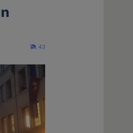
in
43