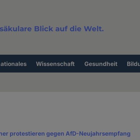
säkulare Blick auf die Welt.
extsuche
nationales
Wissenschaft
Gesundheit
Bild
ner protestieren gegen AfD-Neujahrsempfang