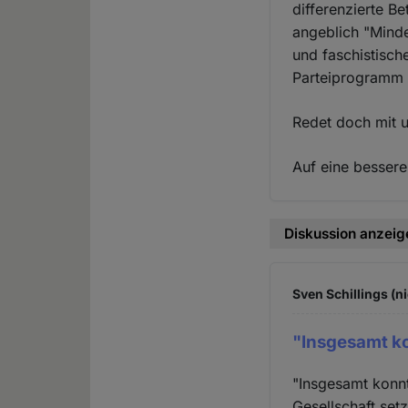
differenzierte B
angeblich "Minder
und faschistisch
Parteiprogramm 
Redet doch mit u
Auf eine bessere
Diskussion anzeig
Sven Schillings (n
"Insgesamt k
"Insgesamt konnt
Gesellschaft setz