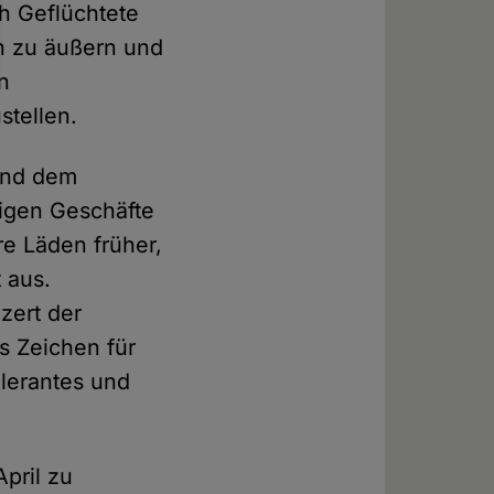
h Geflüchtete
h zu äußern und
n
stellen.
und dem
sigen Geschäfte
re Läden früher,
 aus.
zert der
s Zeichen für
olerantes und
pril zu