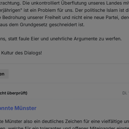
etrachtung. Die unkontrolliert Überflutung unseres Landes mi
jährigen" ist ein Problem für uns. Der politische Islam ist d
e Bedrohung unserer Freiheit und nicht eine neue Partei, de
aus dem Grundgesetz geschneidert ist.
ns, statt faule Eier und unehrliche Argumente zu werfen.
 Kultur des Dialogs!
en
icht überprüft)
Di.
onnte Münster
e Münster also ein deutliches Zeichen für eine vielfältige u
en, welche für ein tolerantes und offenes Miteinander einste