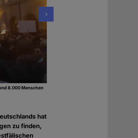
Nächstes
 rund 8.000 Menschen
Die Geschäftsleute des Prinzipalmarkts setz
ihren Geschäften löschten
Foto: Florian Meer
Deutschlands hat
ngen zu finden,
stfälischen