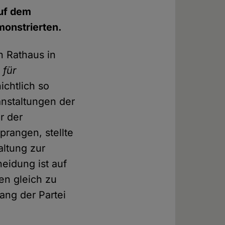
uf dem
onstrierten.
n Rathaus in
 für
chtlich so
nstaltungen der
r der
prangen, stellte
altung zur
eidung ist auf
en gleich zu
ng der Partei