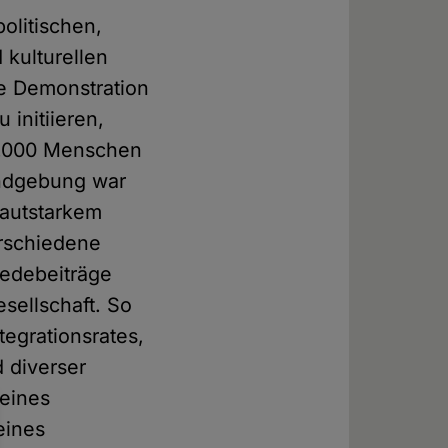
olitischen,
 kulturellen
e Demonstration
initiieren,
8.000 Menschen
ndgebung war
lautstarkem
erschiedene
Redebeiträge
esellschaft. So
tegrationsrates,
 diverser
 eines
eines