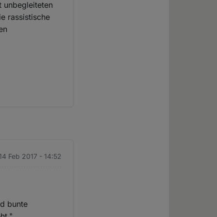
t unbegleiteten
ie rassistische
ren
 14 Feb 2017 - 14:52
nd bunte
ht."