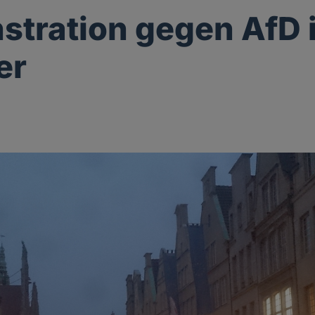
tration gegen AfD 
er