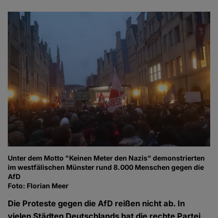
Unter dem Motto "Keinen Meter den Nazis" demonstrierten
Di
im westfälischen Münster rund 8.000 Menschen gegen die
Ze
AfD
Ge
Foto: Florian Meer
Fo
Die Proteste gegen die AfD reißen nicht ab. In
vielen Städten Deutschlands hat die rechte Partei