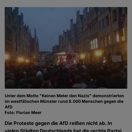
Unter dem Motto "Keinen Meter den Nazis" demonstrierten
Di
im westfälischen Münster rund 8.000 Menschen gegen die
Ze
AfD
Ge
Foto: Florian Meer
Fo
Die Proteste gegen die AfD reißen nicht ab. In
vielen Städten Deutschlands hat die rechte Partei