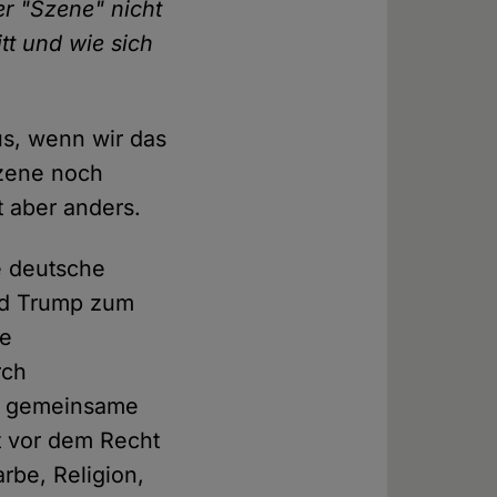
er "Szene" nicht
tt und wie sich
us, wenn wir das
Szene noch
t aber anders.
ie deutsche
ld Trump zum
he
rch
ch gemeinsame
t vor dem Recht
be, Religion,