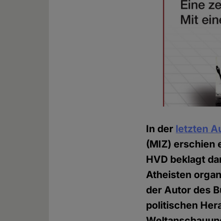
In der
letzten 
(MIZ) erschien 
HVD beklagt dar
Atheisten orga
der Autor des 
politischen Her
Weltanschauung"