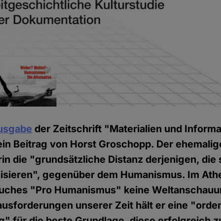
Ausgabe
der Zeitschrift "Materialien und Informa
ein Beitrag von Horst Groschopp. Der ehemalig
in die "grundsätzliche Distanz derjenigen, die 
nisieren", gegenüber dem Humanismus. Im Ath
Buches "Pro Humanismus" keine Weltanschauun
ausforderungen unserer Zeit hält er eine "orde
 für die beste Grundlage, diese erfolgreich z