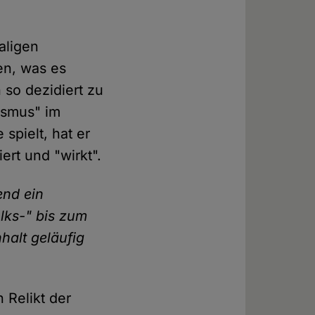
aligen
en, was es
 so dezidiert zu
ismus" im
spielt, hat er
ert und "wirkt".
end ein
lks-" bis zum
halt geläufig
 Relikt der