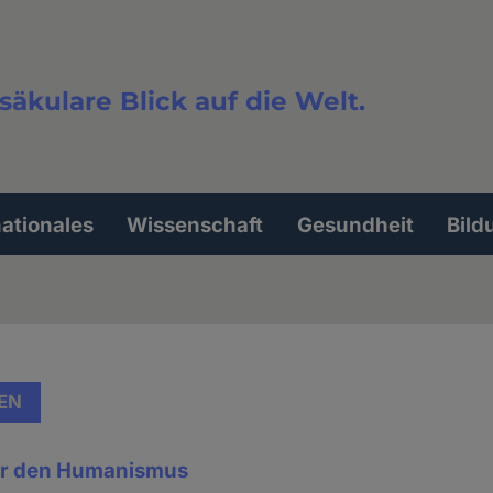
säkulare Blick auf die Welt.
extsuche
nationales
Wissenschaft
Gesundheit
Bild
EN
er den Humanismus