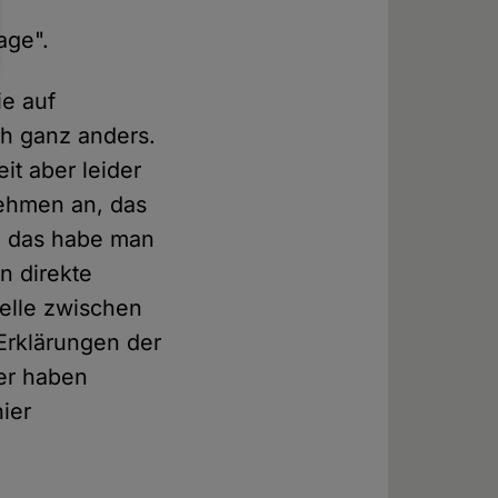
age".
ie auf
ch ganz anders.
it aber leider
nehmen an, das
d das habe man
n direkte
telle zwischen
Erklärungen der
er haben
ier