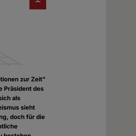
tionen zur Zeit"
e Präsident des
sich als
eismus sieht
g, doch für die
ntliche
u bestehen.