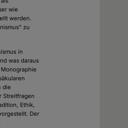
 als
ser wie
ellt werden.
anismus" zu
ismus in
und was daraus
e Monographie
"säkularen
 die
 Streitfragen
ition, Ethik,
orgestellt. Der