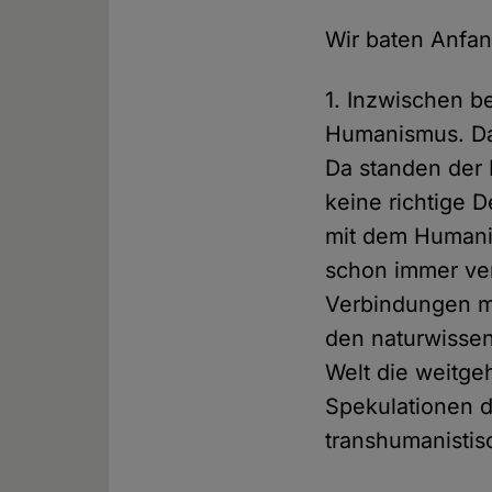
Wir baten Anfan
1. Inzwischen b
Humanismus. Das
Da standen der H
keine richtige 
mit dem Humani
schon immer ver
Verbindungen mi
den naturwissen
Welt die weitge
Spekulationen 
transhumanisti