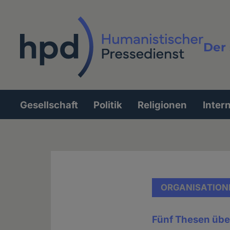
Direkt
zum
Inhalt
Der 
Vollt
Gesellschaft
Politik
Religionen
Inter
Hauptnavigation
ORGANISATION
Fünf Thesen üb