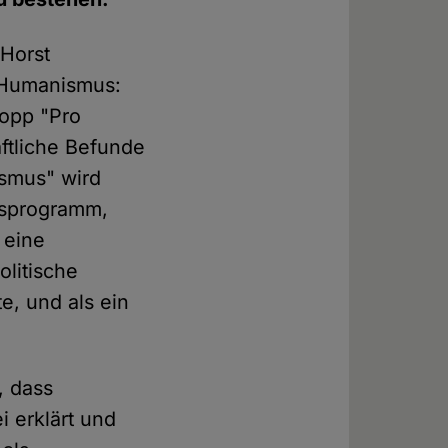
 Horst
"Humanismus:
hopp "Pro
ftliche Befunde
smus" wird
gsprogramm,
 eine
olitische
, und als ein
, dass
 erklärt und