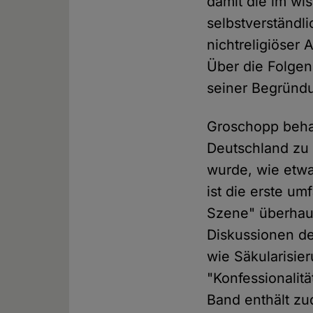
damit die im wis
selbstverständl
nichtreligiöser 
Über die Folgen
seiner Begründu
Groschopp beha
Deutschland zu 
wurde, wie etw
ist die erste u
Szene" überhaup
Diskussionen des
wie Säkularisie
"Konfessionalitä
Band enthält z