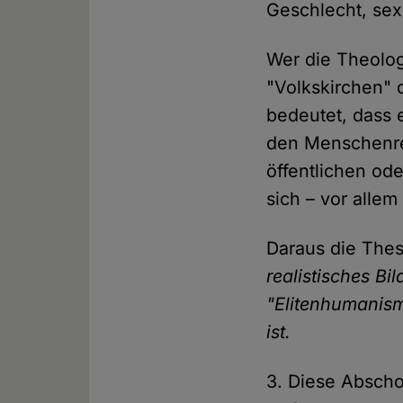
Geschlecht, sexu
Wer die Theolog
"Volkskirchen" 
bedeutet, dass 
den Menschenre
öffentlichen ode
sich – vor allem
Daraus die The
realistisches B
"Elitenhumanism
ist.
3. Diese Abscho