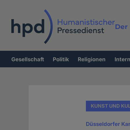
Direkt
zum
Inhalt
Der 
Vollt
Gesellschaft
Politik
Religionen
Inter
Hauptnavigation
KUNST UND KU
Düsseldorfer Ka