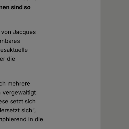
nen sind so
 von Jacques
ennbares
gesaktuelle
er die
ich mehrere
 vergewaltigt
ese setzt sich
rsetzt sich",
mphierend in die