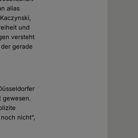
n alias
Kaczynski,
eiheit und
gen versteht
, der gerade
Düsseldorfer
st gewesen.
lizite
noch nicht",