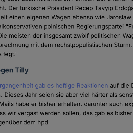
cht. Der türkische Präsident Recep Tayyip Erdoğa
ielt einen eigenen Wagen ebenso wie Jaroslaw 
alkonservativen polnischen Regierungspartei "Fr
 Die meisten der insgesamt zwölf politischen Wa
 Abrechnung mit dem rechstpopulistischen Sturm
 fegt."
gen Tilly
rgangenheit gab es heftige Reaktionen
auf die 
 Dieses Jahr seien sie aber viel härter als son
ails habe er bisher erhalten, darunter auch exp
s wir vergast werden sollen, das gab es bisher 
gegenüber dem hpd.