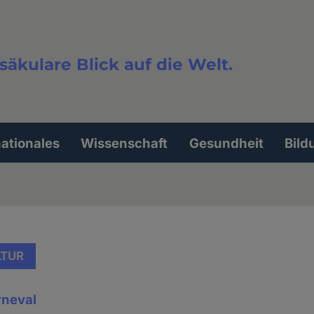
säkulare Blick auf die Welt.
extsuche
nationales
Wissenschaft
Gesundheit
Bild
LTUR
rneval