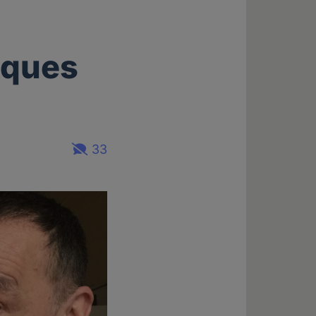
cques
33