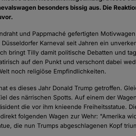
nevalswagen besonders bissig aus. Die Reaktio
uvor.
ndraht und Pappmaché gefertigten Motivwagen
 Düsseldorfer Karneval seit Jahren ein unverk
lich bringt Tilly damit politische Debatten und ta
tirisch auf den Punkt und verschont dabei wed
elt noch religiöse Empfindlichkeiten.
hat es dieses Jahr Donald Trump getroffen. Gle
iel des närrischen Spotts. Auf einem der Wagen
sident die vor ihm knieende Freiheitsstatue. Di
direkt folgenden Wagen zur Wehr: "Amerika wide
tatue, die nun Trumps abgeschlagenen Kopf triu