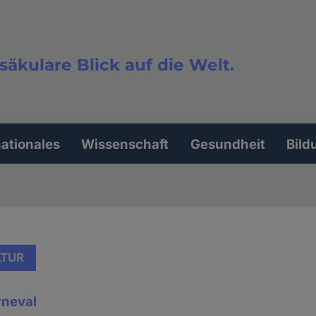
säkulare Blick auf die Welt.
extsuche
nationales
Wissenschaft
Gesundheit
Bild
LTUR
rneval