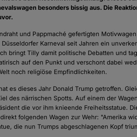
nevalswagen besonders bissig aus. Die Reaktio
uvor.
ndraht und Pappmaché gefertigten Motivwagen
 Düsseldorfer Karneval seit Jahren ein unverk
lich bringt Tilly damit politische Debatten und ta
tirisch auf den Punkt und verschont dabei wed
elt noch religiöse Empfindlichkeiten.
hat es dieses Jahr Donald Trump getroffen. Gle
iel des närrischen Spotts. Auf einem der Wagen
sident die vor ihm knieende Freiheitsstatue. Di
direkt folgenden Wagen zur Wehr: "Amerika wide
tatue, die nun Trumps abgeschlagenen Kopf triu