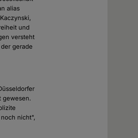
n alias
Kaczynski,
eiheit und
gen versteht
, der gerade
Düsseldorfer
st gewesen.
lizite
noch nicht",