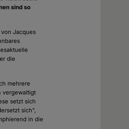
nen sind so
 von Jacques
ennbares
gesaktuelle
er die
ich mehrere
 vergewaltigt
ese setzt sich
rsetzt sich",
mphierend in die