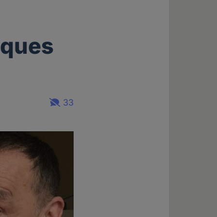
cques
33