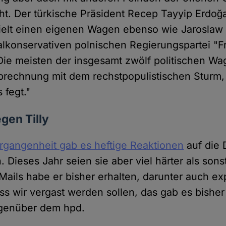
cht. Der türkische Präsident Recep Tayyip Erdoğa
ielt einen eigenen Wagen ebenso wie Jaroslaw 
alkonservativen polnischen Regierungspartei "Fr
 Die meisten der insgesamt zwölf politischen Wa
 Abrechnung mit dem rechstpopulistischen Sturm
 fegt."
gen Tilly
rgangenheit gab es heftige Reaktionen
auf die 
 Dieses Jahr seien sie aber viel härter als son
ails habe er bisher erhalten, darunter auch exp
s wir vergast werden sollen, das gab es bisher 
gegenüber dem hpd.