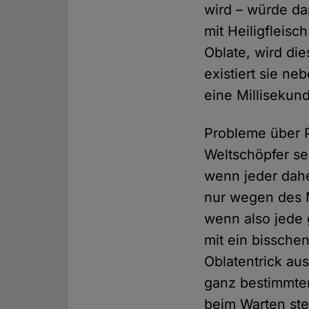
wird – würde da
mit Heiligfleis
Oblate, wird die
existiert sie ne
eine Millisekun
Probleme über P
Weltschöpfer se
wenn jeder dahe
nur wegen des 
wenn also jede 
mit ein bissch
Oblatentrick au
ganz bestimmten
beim Warten stet