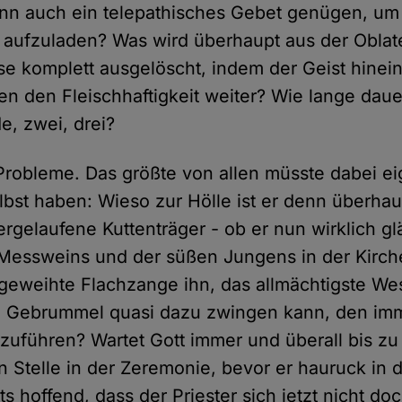
nn auch ein telepathisches Gebet genügen, um
ch aufzuladen? Was wird überhaupt aus der Oblate
se komplett ausgelöscht, indem der Geist hinein
ben den Fleischhaftigkeit weiter? Wie lange daue
de, zwei, drei?
robleme. Das größte von allen müsste dabei eig
lbst haben: Wieso zur Hölle ist er denn überhau
rgelaufene Kuttenträger - ob er nun wirklich gl
Messweins und der süßen Jungens in der Kirche
geweihte Flachzange ihn, das allmächtigste Wes
en Gebrummel quasi dazu zwingen kann, den im
szuführen? Wartet Gott immer und überall bis zu
 Stelle in der Zeremonie, bevor er hauruck in di
s hoffend, dass der Priester sich jetzt nicht d