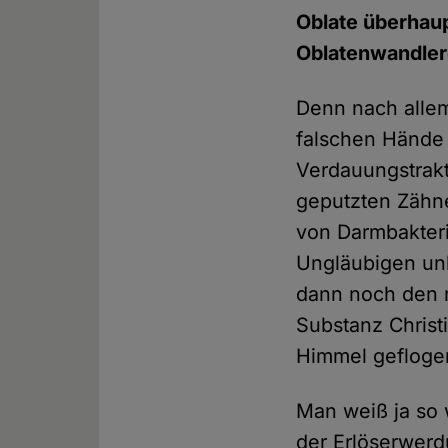
Oblate überhaup
Oblatenwandler
Denn nach allem,
falschen Hände
Verdauungstrakt
geputzten Zähn
von Darmbakteri
Ungläubigen unb
dann noch den 
Substanz Christi
Himmel gefloge
Man weiß ja so
der Erlöserwerd