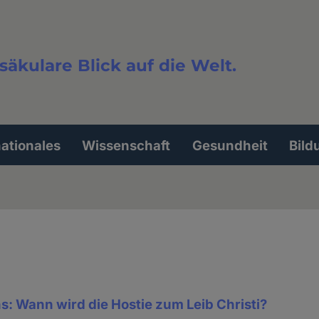
säkulare Blick auf die Welt.
extsuche
nationales
Wissenschaft
Gesundheit
Bild
s: Wann wird die Hostie zum Leib Christi?