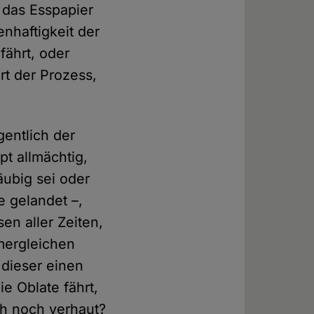
 das Esspapier
nhaftigkeit der
fährt, oder
rt der Prozess,
entlich der
pt allmächtig,
äubig sei oder
 gelandet –,
en aller Zeiten,
mergleichen
 dieser einen
e Oblate fährt,
och noch verhaut?