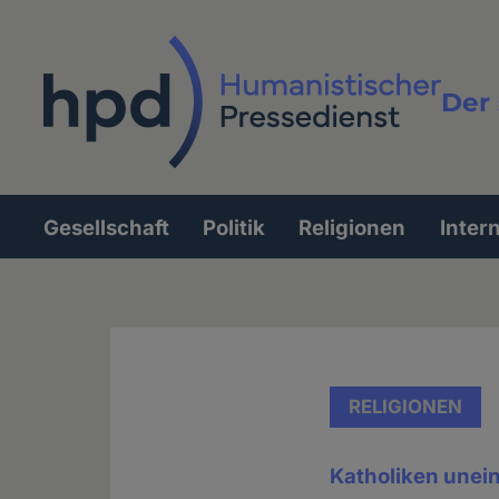
Direkt
zum
Inhalt
Der 
Vollt
Gesellschaft
Politik
Religionen
Inter
Hauptnavigation
RELIGIONEN
Katholiken unein