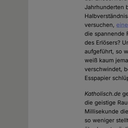
Jahrhunderten b
Halbverständni
versuchen,
eine
die spannende F
des Erlösers? U
aufgeführt, so 
weiß kaum jema
verschwindet, b
Esspapier schlüp
Katholisch.de
ge
die geistige Ra
Millisekunde di
so weniger stel