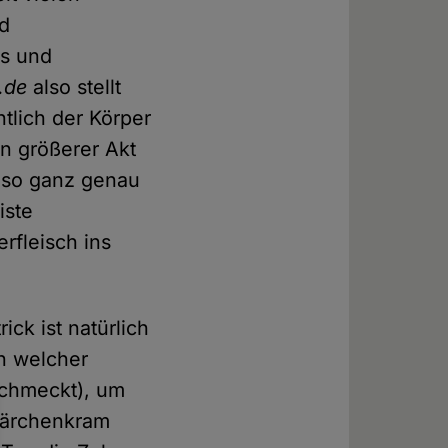
nd
ns und
.de
also stellt
tlich der Körper
n größerer Akt
d so ganz genau
iste
rfleisch ins
ck ist natürlich
n welcher
schmeckt), um
 Märchenkram