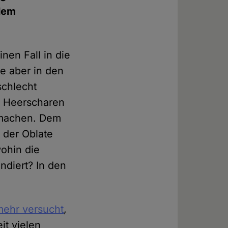
 dem
nen Fall in die
e aber in den
schlecht
d Heerscharen
zumachen. Dem
 der Oblate
ohin die
undiert? In den
mehr versucht
,
it vielen