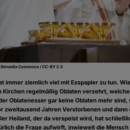
Wikimedia Commons / CC-BY 2.5
hat immer ziemlich viel mit Esspapier zu tun. W
n Kirchen regelmäßig Oblaten verzehrt, welche 
r Oblatenesser gar keine Oblaten mehr sind,
vor zweitausend Jahren Verstorbenen und dann 
er Heiland, der da verspeist wird, hat schließl
rlich die Frage aufwirft, inwieweit die Mens