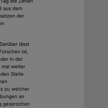
n Tag die Zehen
aß aus dem
esetzen der
on
Darüber lässt
Forschen ist,
der in der
 mal weiter
nden Stelle
chen
is zu welcher
ärbungen an
ig gesprochen