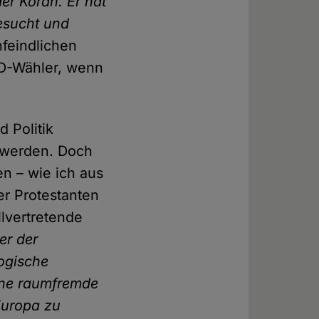
er Koran. Er hat
gesucht und
nfeindlichen
PD-Wähler, wenn
 Politik
g werden. Doch
en – wie ich aus
er Protestanten
lvertretende
er der
logische
 eine raumfremde
Europa zu