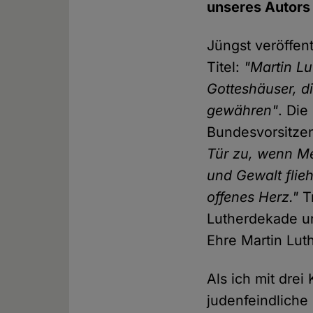
unseres Autors
Jüngst veröffen
Titel:
"Martin L
Gotteshäuser, di
gewähren"
. Die
Bundesvorsitzen
Tür zu, wenn M
und Gewalt flie
offenes Herz."
Tr
Lutherdekade un
Ehre Martin Luth
Als ich mit drei
judenfeindliche