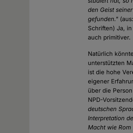
studiert hat, s
den Geist seine
gefunden."
(aus:
Schriften) Ja, 
auch primitiver.
Natürlich könnt
unterstützten M
ist die hohe Ve
eigener Erfahru
über die Person
NPD-Vorsitzende
deutschen Sprac
Interpretation d
Macht wie Rom d