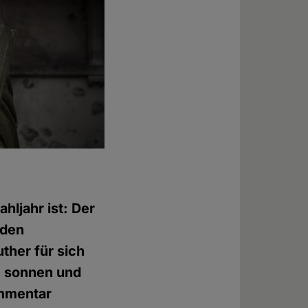
hljahr ist: Der
 den
ther für sich
pe sonnen und
ommentar