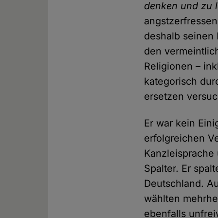
denken und zu 
angstzerfressen
deshalb seinen 
den vermeintlic
Religionen – in
kategorisch dur
ersetzen versuc
Er war kein Eini
erfolgreichen V
Kanzleisprache 
Spalter. Er spal
Deutschland. Aus
wählten mehrheit
ebenfalls unfre