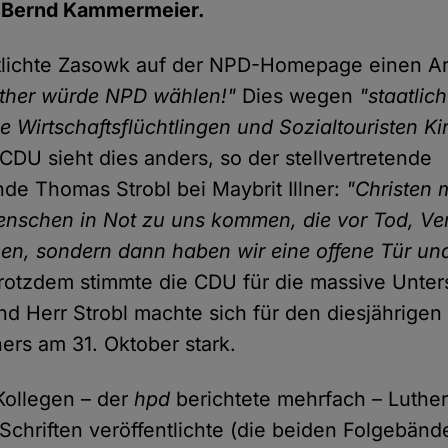
 Bernd Kammermeier.
tlichte Zasowk auf der NPD-Homepage einen Ar
uther würde NPD wählen!"
Dies wegen
"staatlic
e Wirtschaftsflüchtlingen und Sozialtouristen K
 CDU sieht dies anders, so der stellvertretende
de Thomas Strobl bei Maybrit Illner:
"Christen 
enschen in Not zu uns kommen, die vor Tod, Ve
hen, sondern dann haben wir eine offene Tür un
otzdem stimmte die CDU für die massive Unter
d Herr Strobl machte sich für den diesjährigen 
ers am 31. Oktober stark.
 Kollegen – der
hpd
berichtete mehrfach – Luthe
 Schriften veröffentlichte (die beiden Folgebänd