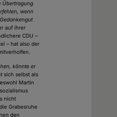
e Übertragung
erfehlen, wenn
s Gedankengut
r auf ihrer
undlichere CDU –
i – hat also der
itverholfen.
hen, könnte er
 sich selbst als
beswohl Martin
lsozialismus
 nicht
 die Grabesruhe
chen den