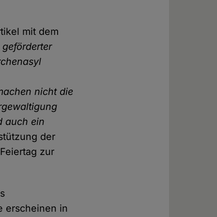
tikel mit dem
h geförderter
irchenasyl
machen nicht die
rgewaltigung
d auch ein
stützung der
Feiertag zur
rs
e erscheinen in