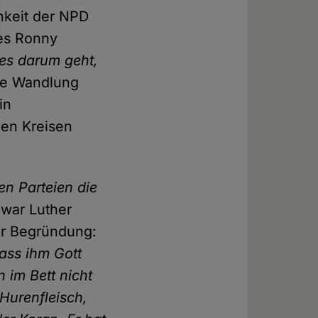
hkeit der NPD
ies Ronny
 es darum geht,
e Wandlung
in
unen Kreisen
en Parteien die
war Luther
der Begründung:
dass ihm Gott
 im Bett nicht
Hurenfleisch,