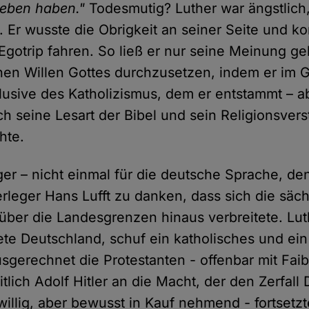
leben haben."
Todesmutig? Luther war ängstlich,
. Er wusste die Obrigkeit an seiner Seite und k
Egotrip fahren. So ließ er nur seine Meinung g
hen Willen Gottes durchzusetzen, indem er im G
klusive des Katholizismus, dem er entstammt – 
ch seine Lesart der Bibel und sein Religionsver
hte.
ger – nicht einmal für die deutsche Sprache, de
erleger Hans Lufft zu danken, dass sich die säc
über die Landesgrenzen hinaus verbreitete. Lut
tete Deutschland, schuf ein katholisches und ein
gerechnet die Protestanten - offenbar mit Faibl
lich Adolf Hitler an die Macht, der den Zerfall
iwillig, aber bewusst in Kauf nehmend - fortsetz