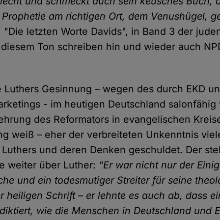
o riecht und schmeckt auch sein keusches Buch, d
r Prophetie am richtigen Ort, dem Venushügel, 
 "Die letzten Worte Davids", in Band 3 der jude
in diesem Ton schreiben hin und wieder auch N
e Luthers Gesinnung – wegen des durch EKD und
arketings - im heutigen Deutschland salonfähi
rehrung des Reformators in evangelischen Kreis
ng weiß – eher der verbreiteten Unkenntnis viel
 Luthers und deren Denken geschuldet. Der stel
 weiter über Luther:
"Er war nicht nur der Einig
he und ein todesmutiger Streiter für seine theo
er heiligen Schrift – er lehnte es auch ab, dass
iktiert, wie die Menschen in Deutschland und 