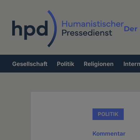
Direkt
zum
Inhalt
Der 
Vollt
Gesellschaft
Politik
Religionen
Inter
Hauptnavigation
POLITIK
Kommentar