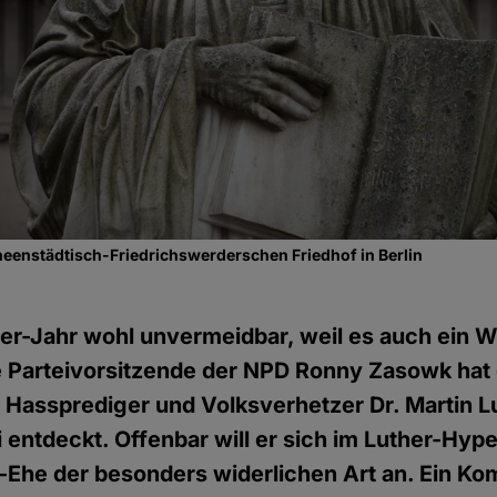
eenstädtisch-Friedrichswerderschen Friedhof in Berlin
er-Jahr wohl unvermeidbar, weil es auch ein Wa
e Parteivorsitzende der NPD Ronny Zasowk hat
 Hassprediger und Volksverhetzer Dr. Martin Lu
i entdeckt. Offenbar will er sich im Luther-Hy
it-Ehe der besonders widerlichen Art an. Ein K