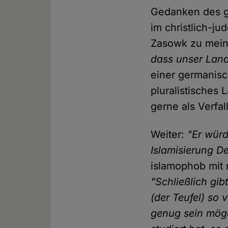
Gedanken des ge
im christlich-j
Zasowk zu mei
dass unser Land 
einer germanisc
pluralistisches 
gerne als Verfa
Weiter:
"Er würd
Islamisierung D
islamophob mit r
"Schließlich gi
(der Teufel) so 
genug sein möge