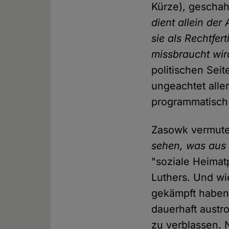
Kürze), geschah
dient allein de
sie als Rechtfe
missbraucht wir
politischen Sei
ungeachtet alle
programmatisch 
Zasowk vermute
sehen, was aus 
"soziale Heimat
Luthers. Und wi
gekämpft haben
dauerhaft aust
zu verblassen. 