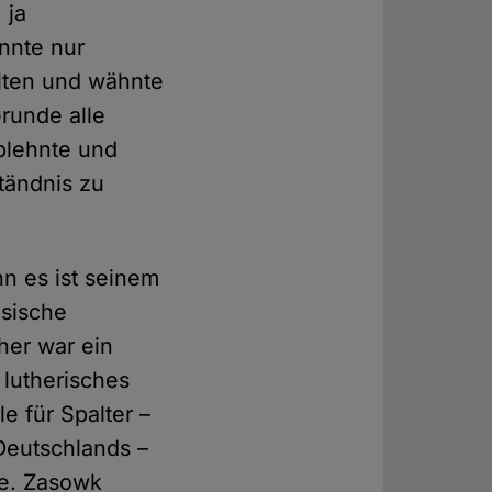
 ja
onnte nur
elten und wähnte
runde alle
ablehnte und
ständnis zu
nn es ist seinem
hsische
her war ein
 lutherisches
e für Spalter –
 Deutschlands –
te. Zasowk