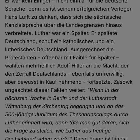
Er war kein Einiger – nicht einmal für die deutsche
Sprache, denn es ist seinem erfolgreichen Verleger
Hans Lufft zu danken, dass sich die sächsische
Kanzleisprache über die Landesgrenzen hinaus
verbreitete. Luther war ein Spalter. Er spaltete
Deutschland, schuf ein katholisches und ein
lutherisches Deutschland. Ausgerechnet die
Protestanten - offenbar mit Faible für Spalter –
wählten mehrheitlich Adolf Hitler an die Macht, der
den Zerfall Deutschlands – ebenfalls unfreiwillig,
aber bewusst in Kauf nehmend - fortsetzte. Zasowk
ungeachtet dieser Fakten weiter:
"Wenn in der
nächsten Woche in Berlin und der Lutherstadt
Wittenberg der Kirchentag begangen und an das
500-jährige Jubiläum des Thesenanschlags durch
Luther erinnert wird, dann täte man gut daran, sich
die Frage zu stellen, wie Luther das heutige
Deutschland sehen würde."
Diese Frage ist längst