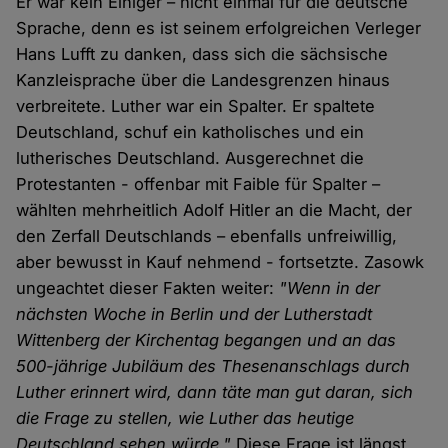
Er war kein Einiger – nicht einmal für die deutsche
Sprache, denn es ist seinem erfolgreichen Verleger
Hans Lufft zu danken, dass sich die sächsische
Kanzleisprache über die Landesgrenzen hinaus
verbreitete. Luther war ein Spalter. Er spaltete
Deutschland, schuf ein katholisches und ein
lutherisches Deutschland. Ausgerechnet die
Protestanten - offenbar mit Faible für Spalter –
wählten mehrheitlich Adolf Hitler an die Macht, der
den Zerfall Deutschlands – ebenfalls unfreiwillig,
aber bewusst in Kauf nehmend - fortsetzte. Zasowk
ungeachtet dieser Fakten weiter:
"Wenn in der
nächsten Woche in Berlin und der Lutherstadt
Wittenberg der Kirchentag begangen und an das
500-jährige Jubiläum des Thesenanschlags durch
Luther erinnert wird, dann täte man gut daran, sich
die Frage zu stellen, wie Luther das heutige
Deutschland sehen würde."
Diese Frage ist längst