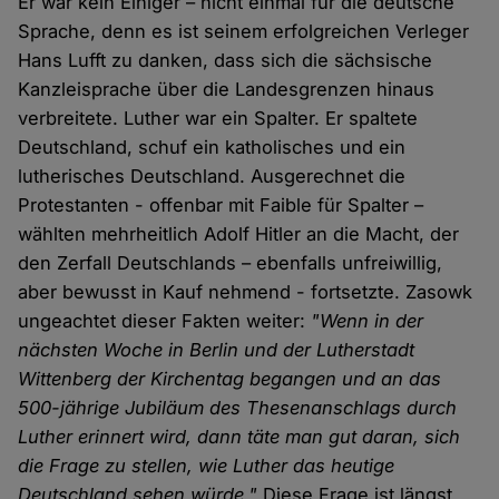
Er war kein Einiger – nicht einmal für die deutsche
Sprache, denn es ist seinem erfolgreichen Verleger
Hans Lufft zu danken, dass sich die sächsische
Kanzleisprache über die Landesgrenzen hinaus
verbreitete. Luther war ein Spalter. Er spaltete
Deutschland, schuf ein katholisches und ein
lutherisches Deutschland. Ausgerechnet die
Protestanten - offenbar mit Faible für Spalter –
wählten mehrheitlich Adolf Hitler an die Macht, der
den Zerfall Deutschlands – ebenfalls unfreiwillig,
aber bewusst in Kauf nehmend - fortsetzte. Zasowk
ungeachtet dieser Fakten weiter:
"Wenn in der
nächsten Woche in Berlin und der Lutherstadt
Wittenberg der Kirchentag begangen und an das
500-jährige Jubiläum des Thesenanschlags durch
Luther erinnert wird, dann täte man gut daran, sich
die Frage zu stellen, wie Luther das heutige
Deutschland sehen würde."
Diese Frage ist längst