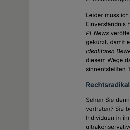
Leider muss ic
Einverständnis 
PI-News
veröffe
gekürzt, damit e
Identitären Be
diesem Wege dav
sinnentstellten 
Rechtsradikal
Sehen Sie denn 
vertreten? Sie 
Individuen in i
ultrakonservati