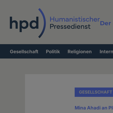
Direkt
zum
Inhalt
Der 
Vollt
Gesellschaft
Politik
Religionen
Inter
Hauptnavigation
GESELLSCHAFT
Mina Ahadi an P