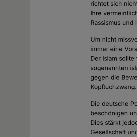
richtet sich ni
Ihre vermeintlic
Rassismus und I
Um nicht missve
immer eine Vora
Der Islam sollt
sogenannten is
gegen die Beweg
Kopftuchzwang
Die deutsche Po
beschönigen und
Dies stärkt jed
Gesellschaft und