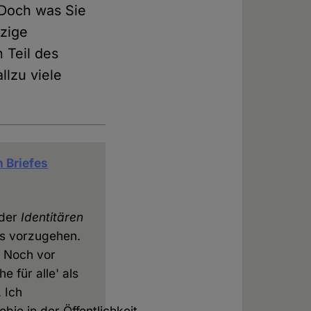
. Doch was Sie
tzige
n Teil des
llzu viele
 Briefes
 der
Identitären
s vorzugehen.
? Noch vor
 für alle' als
 Ich
ie in der Öffentlichkeit.