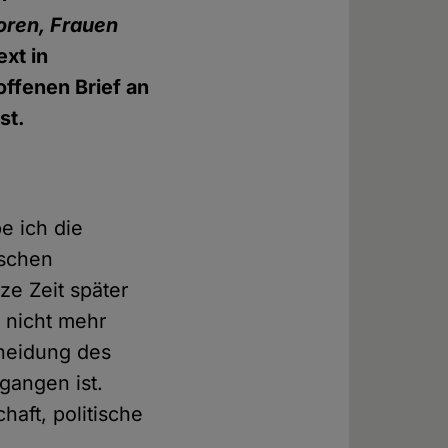
oren, Frauen
xt in
offenen Brief an
st.
e ich die
ischen
ze Zeit später
 nicht mehr
cheidung des
egangen ist.
chaft, politische