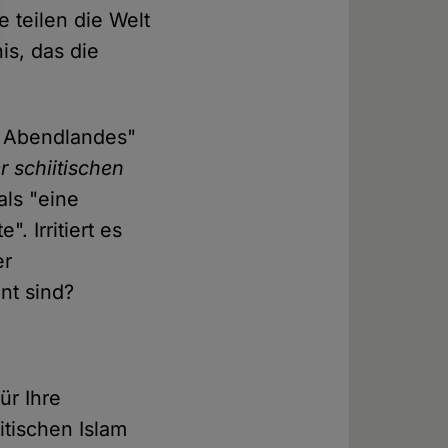
 teilen die Welt
is, das die
n Abendlandes"
 schiitischen
ls "eine
. Irritiert es
er
nt sind?
ür Ihre
itischen Islam