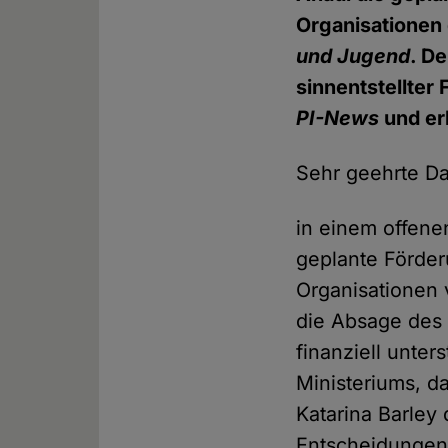
Organisationen
und Jugend
. D
sinnentstellter
PI-News
und erk
Sehr geehrte D
in einem offenen
geplante Förderu
Organisationen v
die Absage des 
finanziell unter
Ministeriums, da
Katarina Barley 
Entscheidungen