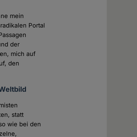
hne mein
radikalen Portal
 Passagen
nd der
en, mich auf
uf, den
Weltbild
amisten
en, statt
so wie bei den
zelne,