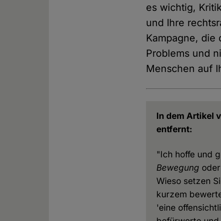
es wichtig, Krit
und Ihre rechtsr
Kampagne, die da
Problems und nic
Menschen auf Ih
In dem Artikel
entfernt:
"Ich hoffe und 
Bewegung
oder
Wieso setzen S
kurzem bewerte
'eine offensich
befürworte und 