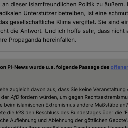
ik an dieser islamfreundlichen Politik zu äußern
adikalen Unterstützer betreiben, ist eine schmu
s gesellschaftliche Klima vergiftet. Sie sind ei
ht die Antwort. Und ich hoffe sehr, dass nicht a
re Propaganda hereinfallen.
 von PI-News wurde u.a. folgende Passage des
offenen
gehe zugleich davon aus, dass Sie keine Veranstaltung
 der
AfD
fördern würden, um gegen Rechtsextremismu
ie beim islamischen Extremismus andere Maßstäbe an
te die
IGS
den Beschluss des Bundestages über die 'Ehe
tliche Auflehnung und Ablehnung der göttlichen Gebote'.
unterstütze Ihren persönlichen Einsatz gegen Homophob