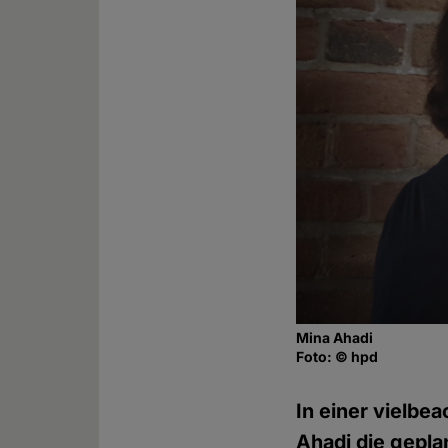
Mina Ahadi
Foto: © hpd
In einer vielbe
Ahadi die gepla