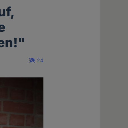
uf,
e
en!"
24