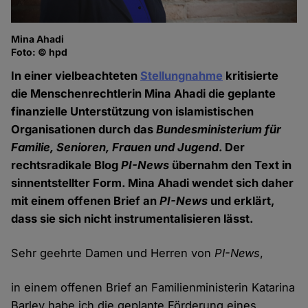
Mina Ahadi
Foto: © hpd
In einer vielbeachteten
Stellungnahme
kritisierte
die Menschenrechtlerin Mina Ahadi die geplante
finanzielle Unterstützung von islamistischen
Organisationen durch das
Bundesministerium für
Familie, Senioren, Frauen und Jugend
. Der
rechtsradikale Blog
PI-News
übernahm den Text in
sinnentstellter Form. Mina Ahadi wendet sich daher
mit einem offenen Brief an
PI-News
und erklärt,
dass sie sich nicht instrumentalisieren lässt.
Sehr geehrte Damen und Herren von
PI-News
,
in einem offenen Brief an Familienministerin Katarina
Barley habe ich die geplante Förderung eines