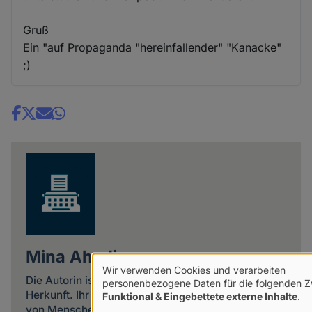
Gruß
Ein "auf Propaganda "hereinfallender" "Kanacke"
;)
Share
news
Mina Ahadi
Wir verwenden Cookies und verarbeiten
Die Autorin ist eine politische Aktivistin iranischer
Verwendung
personenbezogene Daten für die folgenden 
Herkunft. Ihr Schwerpunkt ist die Verteidigung
Funktional & Eingebettete externe Inhalte
.
von
von Menschenrechten gegen den politischen