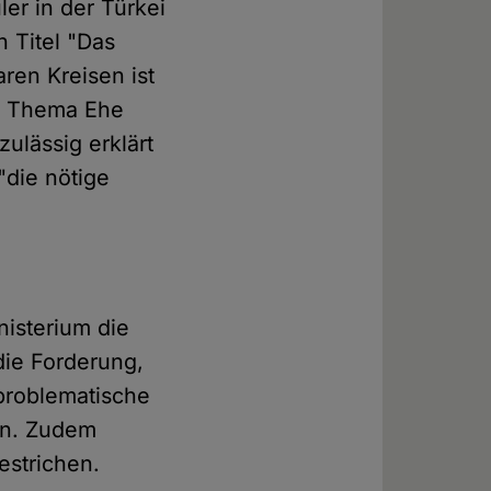
er in der Türkei
 Titel "Das
ren Kreisen ist
um Thema Ehe
zulässig erklärt
"die nötige
nisterium die
ie Forderung,
problematische
en. Zudem
estrichen.