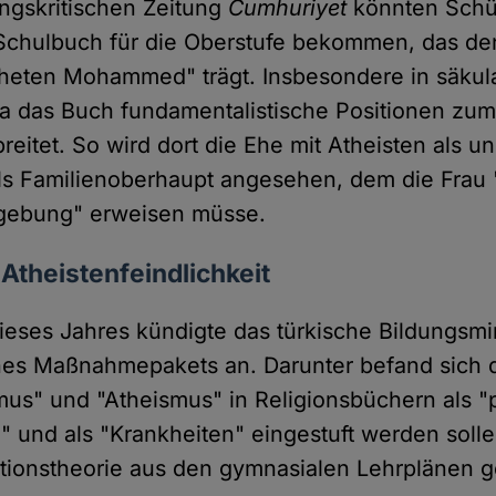
ungskritischen Zeitung
Cumhuriyet
könnten Schül
Schulbuch für die Oberstufe bekommen, das den
eten Mohammed" trägt. Insbesondere in säkula
da das Buch fundamentalistische Positionen z
reitet. So wird dort die Ehe mit Atheisten als un
s Familienoberhaupt angesehen, dem die Frau 
gebung" erweisen müsse.
theistenfeindlichkeit
dieses Jahres kündigte das türkische Bildungsmi
es Maßnahmepakets an. Darunter befand sich d
mus" und "Atheismus" in Religionsbüchern als "
 und als "Krankheiten" eingestuft werden soll
tionstheorie aus den gymnasialen Lehrplänen g