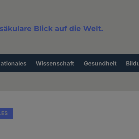
säkulare Blick auf die Welt.
extsuche
nationales
Wissenschaft
Gesundheit
Bild
LES