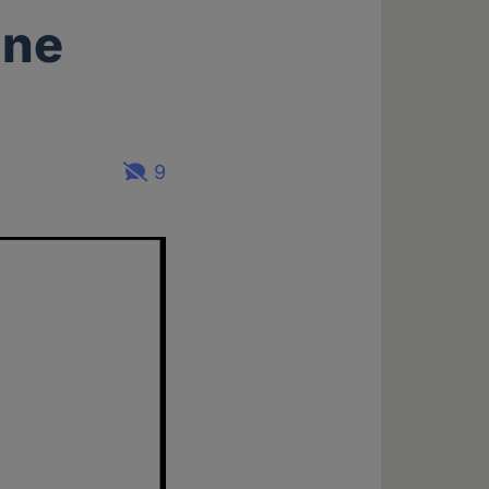
ine
9