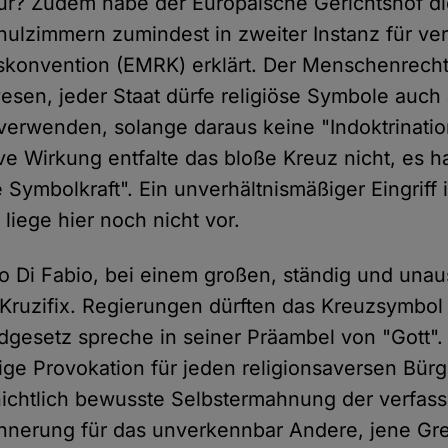
ritur? Zudem habe der Europäische Gerichtshof d
chulzimmern zumindest in zweiter Instanz für ver
konvention (EMRK) erklärt. Der Menschenrechts
esen, jeder Staat dürfe religiöse Symbole auch
 verwenden, solange daraus keine "Indoktrinati
ve Wirkung entfalte das bloße Kreuz nicht, es 
Symbolkraft". Ein unverhältnismäßiger Eingriff 
 liege hier noch nicht vor.
so Di Fabio, bei einem großen, ständig und unau
 Kruzifix. Regierungen dürften das Kreuzsymbol 
dgesetz spreche in seiner Präambel von "Gott".
ige Provokation für jeden religionsaversen Bür
hichtlich bewusste Selbstermahnung der verfa
innerung für das unverkennbar Andere, jene Gr