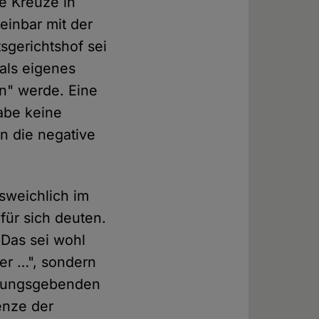
ie Kreuze in
einbar mit der
gerichtshof sei
 als eigenes
on" werde. Eine
habe keine
in die negative
sweichlich im
für sich deuten.
 Das sei wohl
ger …", sondern
ssungsgebenden
enze der