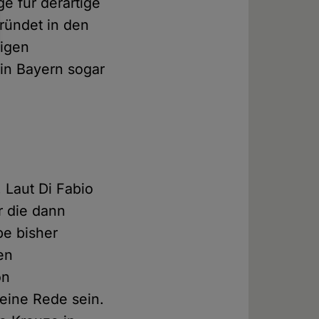
e für derartige
ründet in den
bigen
 in Bayern sogar
 Laut Di Fabio
r die dann
be bisher
en
on
eine Rede sein.