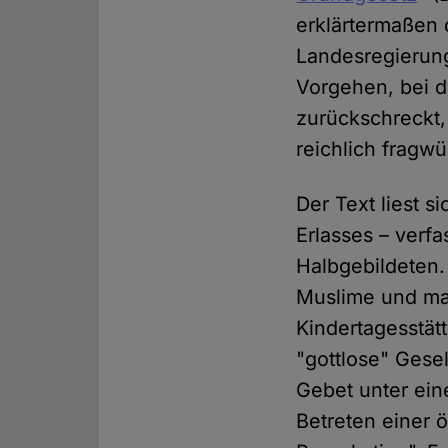
erklärtermaßen 
Landesregierung
Vorgehen, bei 
zurückschreckt,
reichlich fragwü
Der Text liest 
Erlasses – verf
Halbgebildeten. 
Muslime und man
Kindertagesstät
"gottlose" Gesel
Gebet unter ein
Betreten einer ö