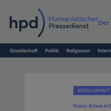
Direkt
zum
Inhalt
Der 
Vollt
Gesellschaft
Politik
Religionen
Inter
Hauptnavigation
GESELLSCHAFT
Kreuz-Erlass in