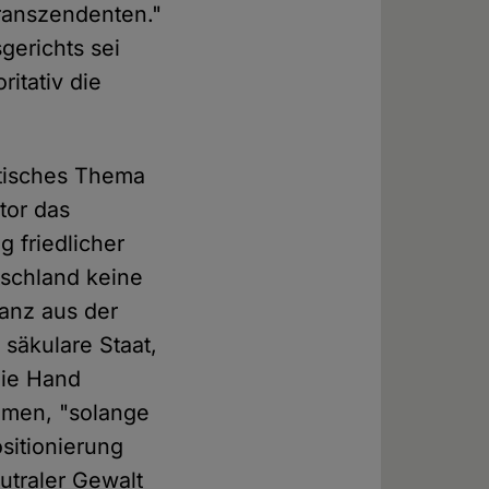
ranszendenten."
erichts sei
itativ die
itisches Thema
tor das
 friedlicher
tschland keine
ganz aus der
 säkulare Staat,
die Hand
hmen, "solange
sitionierung
eutraler Gewalt