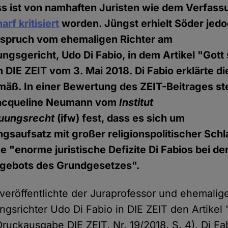
s ist von namhaften Juristen wie dem Verfass
arf kritisiert
worden. Jüngst erhielt Söder jed
spruch vom ehemaligen Richter am
gsgericht, Udo Di Fabio, in dem Artikel "Gott 
 DIE ZEIT vom 3. Mai 2018. Di Fabio erklärte d
äß. In einer Bewertung des ZEIT-Beitrages st
acqueline Neumann vom
Institut
uungsrecht
(ifw) fest, dass es sich um
gsaufsatz mit großer religionspolitischer Schl
ge "enorme juristische Defizite Di Fabios bei d
tsgebots des Grundgesetzes".
veröffentlichte der Juraprofessor und ehemalig
gsrichter Udo Di Fabio in DIE ZEIT den Artikel 
Druckausgabe DIE ZEIT, Nr. 19/2018, S. 4). Di Fab