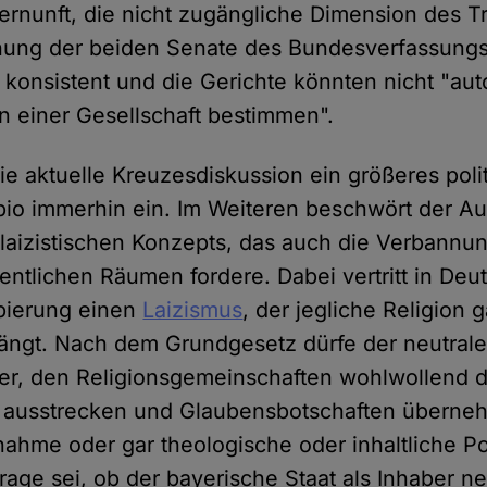
rnunft, die nicht zugängliche Dimension des T
hung der beiden Senate des Bundesverfassungsg
konsistent und die Gerichte könnten nicht "autor
 einer Gesellschaft bestimmen".
e aktuelle Kreuzesdiskussion ein größeres pol
abio immerhin ein. Im Weiteren beschwört der Au
laizistischen Konzepts, das auch die Verbannung
entlichen Räumen fordere. Dabei vertritt in Deu
ppierung einen
Laizismus
, der jegliche Religion 
drängt. Nach dem Grundgesetz dürfe der neutrale
ter, den Religionsgemeinschaften wohlwollend 
n ausstrecken und Glaubensbotschaften überne
inahme oder gar theologische oder inhaltliche Po
rage sei, ob der bayerische Staat als Inhaber n