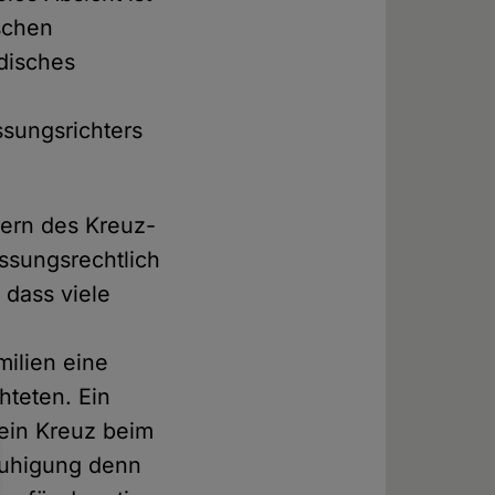
schen
disches
ssungsrichters
kern des Kreuz-
assungsrechtlich
 dass viele
milien eine
hteten. Ein
"ein Kreuz beim
eruhigung denn