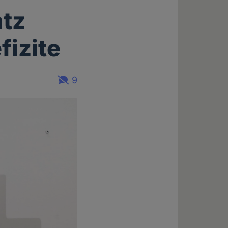
atz
fizite
9