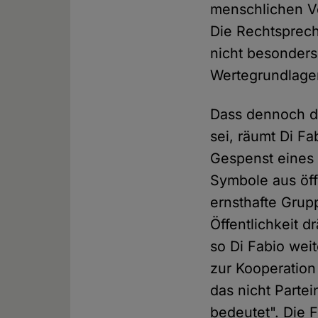
menschlichen Ve
Die Rechtsprec
nicht besonders 
Wertegrundlagen
Dass dennoch di
sei, räumt Di F
Gespenst eines 
Symbole aus öff
ernsthafte Gru
Öffentlichkeit 
so Di Fabio wei
zur Kooperatio
das nicht Parte
bedeutet". Die F