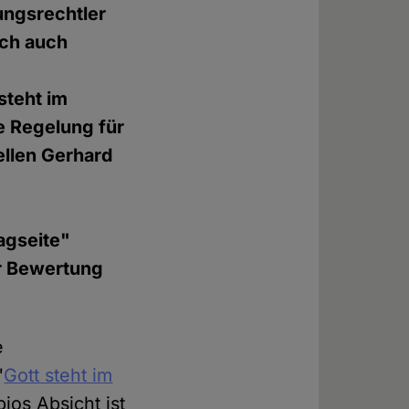
ungsrechtler
och auch
steht im
ie Regelung für
ellen Gerhard
agseite"
er Bewertung
e
"
Gott steht im
ios Absicht ist