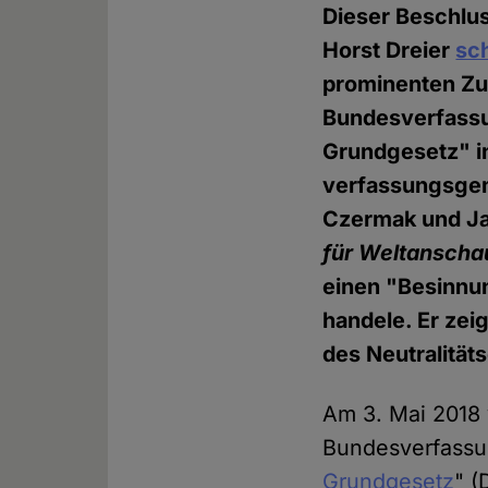
Dieser Beschlus
Horst Dreier
sch
prominenten Zu
Bundesverfassun
Grundgesetz" in
verfassungsgem
Czermak und J
für Weltanscha
einen "Besinnun
handele. Er zei
des Neutralitä
Am 3. Mai 2018 
Bundesverfassun
Grundgesetz
" (