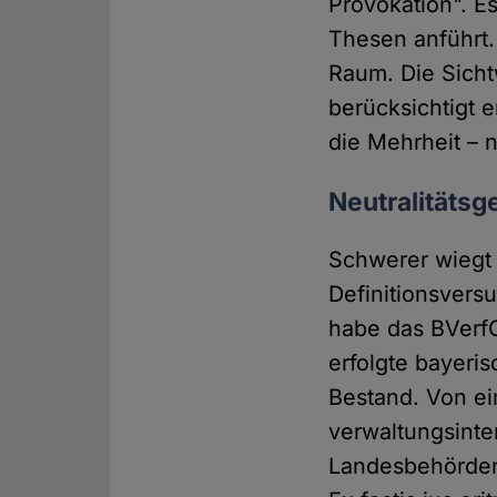
Provokation". E
Thesen anführt.
Raum. Die Sicht
berücksichtigt e
die Mehrheit – 
Neutralitätsg
Schwerer wiegt 
Definitionsvers
habe das BVerfG
erfolgte bayeri
Bestand. Von ei
verwaltungsint
Landesbehörden