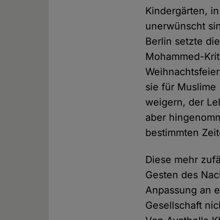
Kindergärten, 
unerwünscht sin
Berlin setzte d
Mohammed-Kritik
Weihnachtsfeie
sie für Muslime
weigern, der Le
aber hingenomm
bestimmten Zeit
Diese mehr zufä
Gesten des Nac
Anpassung an ein
Gesellschaft ni