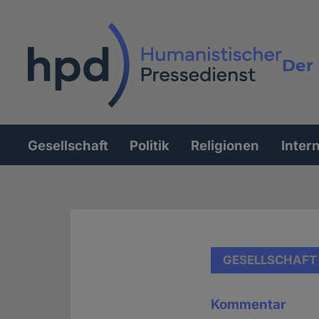
Direkt
zum
Inhalt
Der 
Vollt
Gesellschaft
Politik
Religionen
Inter
Hauptnavigation
GESELLSCHAFT
Kommentar