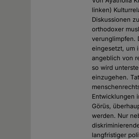
Von Ayatholla K
linken) Kulturr
Diskussionen zu
orthodoxer musl
verunglimpfen. 
eingesetzt, um 
angeblich von 
so wird unterste
einzugehen. Tat
menschenrechts
Entwicklungen i
Görüs, überhaup
werden. Nur neb
diskriminierend
langfristiger po