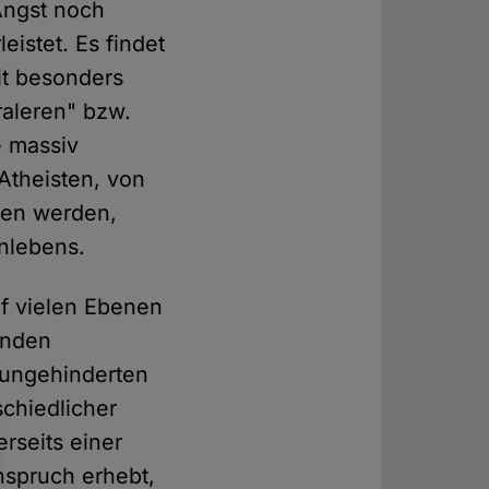
Angst noch
eistet. Es findet
eit besonders
raleren" bzw.
e massiv
Atheisten, von
hen werden,
nlebens.
f vielen Ebenen
enden
 ungehinderten
chiedlicher
rseits einer
nspruch erhebt,