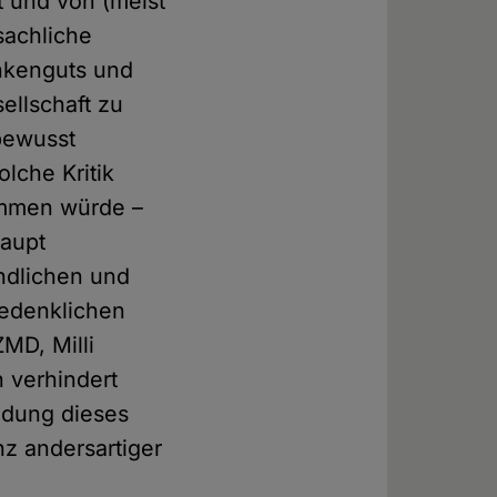
 und von (meist
sachliche
ankenguts und
ellschaft zu
 bewusst
lche Kritik
ommen würde –
haupt
indlichen und
edenklichen
MD, Milli
n verhindert
ndung dieses
nz andersartiger