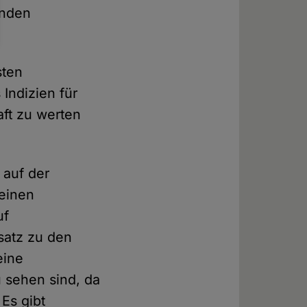
enden
sten
Indizien für
ft zu werten
 auf der
seinen
uf
satz zu den
eine
u sehen sind, da
Es gibt