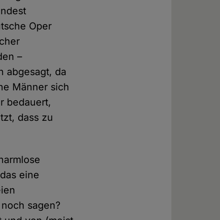
indest
utsche Oper
icher
den –
n abgesagt, da
che Männer sich
r bedauert,
zt, dass zu
 harmlose
das eine
eien
h noch sagen?