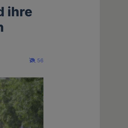
d ihre
n
56