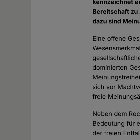
kennzeichnet er
Bereitschaft z
dazu sind Meinu
Eine offene Ges
Wesensmerkmale
gesellschaftlic
dominierten Ges
Meinungsfreiheit
sich vor Machtv
freie Meinungs
Neben dem Rech
Bedeutung für e
der freien Entf