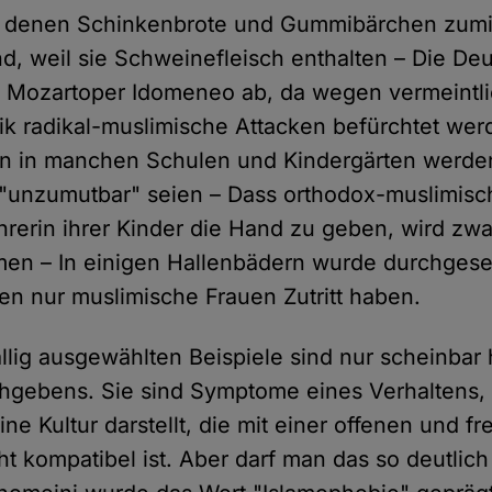
in denen Schinkenbrote und Gummibärchen zum
d, weil sie Schweinefleisch enthalten – Die De
ie Mozartoper Idomeneo ab, da wegen vermeintl
 radikal-muslimische Attacken befürchtet wer
rn in manchen Schulen und Kindergärten werde
 "unzumutbar" seien – Dass orthodox-muslimis
hrerin ihrer Kinder die Hand zu geben, wird zwa
en – In einigen Hallenbädern wurde durchgeset
en nur muslimische Frauen Zutritt haben.
llig ausgewählten Beispiele sind nur scheinbar
hgebens. Sie sind Symptome eines Verhaltens, 
e Kultur darstellt, die mit einer offenen und fr
cht kompatibel ist. Aber darf man das so deutlic