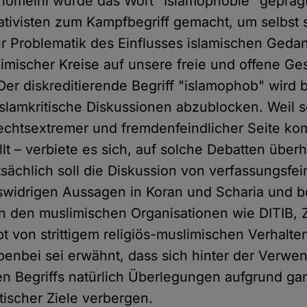
homeini wurde das Wort "Islamophobie" geprägt
elativisten zum Kampfbegriff gemacht, um selbst 
r Problematik des Einflusses islamischen Ged
imischer Kreise auf unsere freie und offene Ges
Der diskreditierende Begriff "islamophob" wird
islamkritische Diskussionen abzublocken. Weil so
rechtsextremer und fremdenfeindlicher Seite k
llt – verbiete es sich, auf solche Debatten über
sächlich soll die Diskussion von verfassungsfe
widrigen Aussagen in Koran und Scharia und b
n den muslimischen Organisationen wie DITIB, Z
t von strittigem religiös-muslimischen Verhalte
enbei sei erwähnt, dass sich hinter der Verwe
en Begriffs natürlich Überlegungen aufgrund ga
litischer Ziele verbergen.