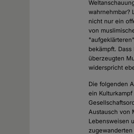
Weltanschauung.
wahrnehmbar? Lei
nicht nur ein of
von muslimische
"aufgeklärteren
bekämpft. Dass 
überzeugten Mu
widerspricht eb
Die folgenden A
ein Kulturkampf
Gesellschaftsor
Austausch von 
Lebensweisen u
zugewanderten K