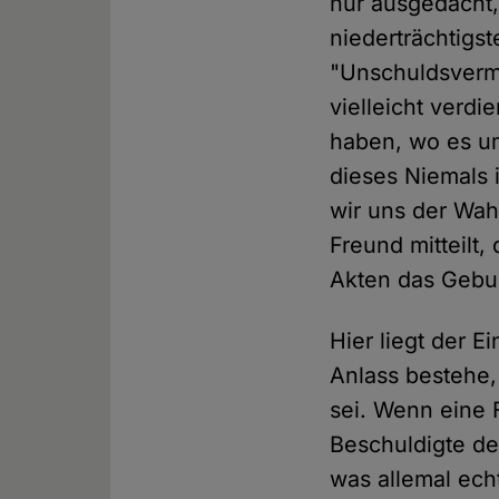
nur ausgedacht,
niederträchtigst
"Unschuldsvermu
vielleicht verdi
haben, wo es u
dieses Niemals 
wir uns der Wah
Freund mitteilt,
Akten das Gebu
Hier liegt der 
Anlass bestehe,
sei. Wenn eine 
Beschuldigte de
was allemal ec