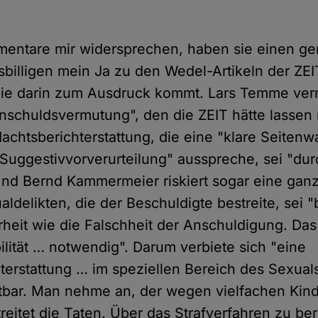
mentare mir widersprechen, haben sie einen 
sbilligen mein Ja zu den Wedel-Artikeln der ZE
ie darin zum Ausdruck kommt. Lars Temme ver
nschuldsvermutung", den die ZEIT hätte lassen
achtsberichterstattung, die eine "klare Seitenw
Suggestivvorverurteilung" ausspreche, sei "dur
 Und Bernd Kammermeier riskiert sogar eine ganz
ldelikten, die der Beschuldigte bestreite, sei 
heit wie die Falschheit der Anschuldigung. Da
ilität … notwendig". Darum verbiete sich "eine
terstattung … im speziellen Bereich des Sexuals
haltbar. Man nehme an, der wegen vielfachen Ki
eitet die Taten. Über das Strafverfahren zu ber