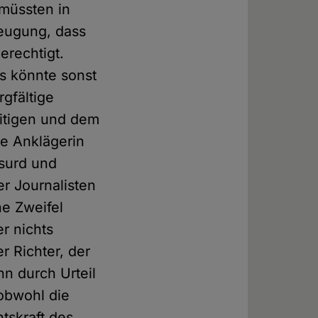
 müssten in
zeugung, dass
erechtigt.
s könnte sonst
rgfältige
eitigen und dem
ie Anklägerin
bsurd und
er Journalisten
e Zweifel
r nichts
r Richter, der
hn durch Urteil
 obwohl die
tskraft des