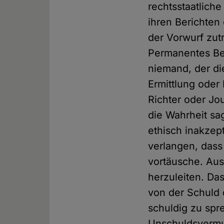
rechtsstaatlich
ihren Berichten
der Vorwurf zutr
Permanentes Bes
niemand, der die
Ermittlung oder
Richter oder Jo
die Wahrheit sa
ethisch inakzep
verlangen, dass
vortäusche. Aus
herzuleiten. Da
von der Schuld d
schuldig zu spr
Unschuldsvermut