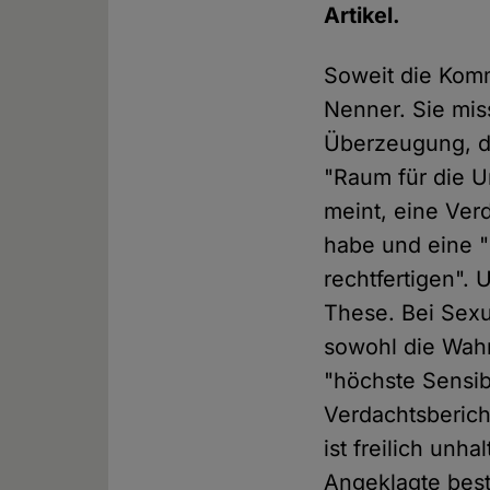
Artikel.
Soweit die Kom
Nenner. Sie mis
Überzeugung, d
"Raum für die U
meint, eine Verd
habe und eine "
rechtfertigen".
These. Bei Sexua
sowohl die Wahr
"höchste Sensib
Verdachtsberich
ist freilich un
Angeklagte bestr