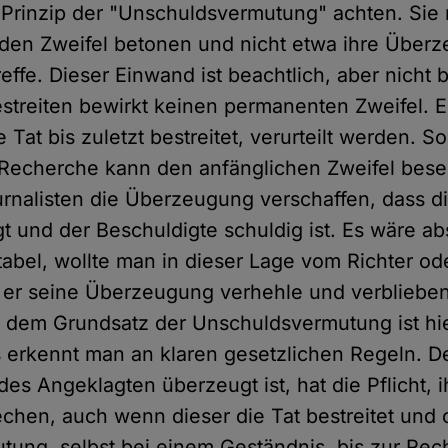
e Prinzip der "Unschuldsvermutung" achten. Sie
 den Zweifel betonen und nicht etwa ihre Über
effe. Dieser Einwand ist beachtlich, aber nicht b
treiten bewirkt keinen permanenten Zweifel. E
 Tat bis zuletzt bestreitet, verurteilt werden. So
 Recherche kann den anfänglichen Zweifel bes
urnalisten die Überzeugung verschaffen, dass d
gt und der Beschuldigte schuldig ist. Es wäre a
tabel, wollte man in dieser Lage vom Richter od
 er seine Überzeugung verhehle und verblieben
 dem Grundsatz der Unschuldsvermutung ist hie
s erkennt man an klaren gesetzlichen Regeln. De
es Angeklagten überzeugt ist, hat die Pflicht, i
echen, auch wenn dieser die Tat bestreitet und
ung, selbst bei einem Geständnis, bis zur Rech