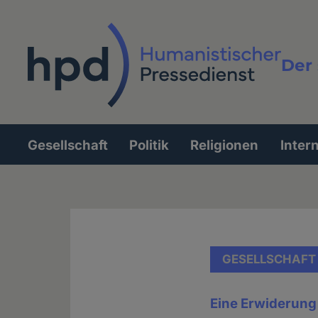
Direkt
zum
Inhalt
Der 
Vollt
Gesellschaft
Politik
Religionen
Inter
Hauptnavigation
GESELLSCHAFT
Eine Erwiderung