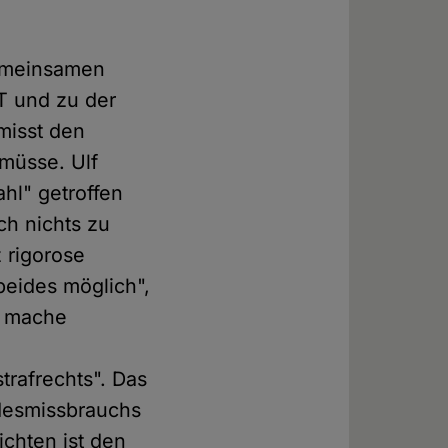
gemeinsamen
IT und zu der
misst den
 müsse. Ulf
ahl" getroffen
ch nichts zu
 rigorose
"beides möglich",
s mache
trafrechts". Das
ndesmissbrauchs
ichten ist den