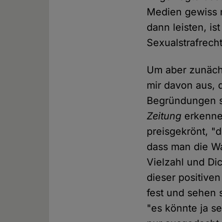
Medien gewiss n
dann leisten, i
Sexualstrafrecht
Um aber zunächs
mir davon aus, 
Begründungen si
Zeitung
erkenne 
preisgekrönt, "
dass man die Wa
Vielzahl und Di
dieser positive
fest und sehen 
"es könnte ja s