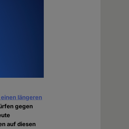
einen längeren
würfen gegen
eute
en auf diesen