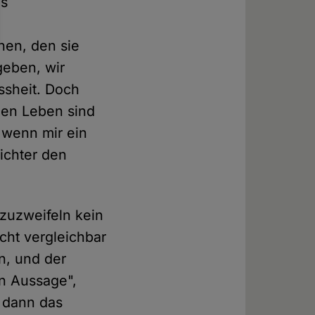
as
hen, den sie
geben, wir
ssheit. Doch
chen Leben sind
 wenn mir ein
Richter den
nzuzweifeln kein
cht vergleichbar
n, und der
n Aussage",
 dann das