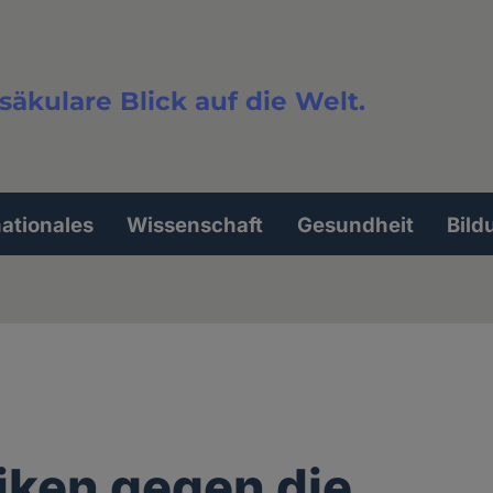
säkulare Blick auf die Welt.
extsuche
nationales
Wissenschaft
Gesundheit
Bild
iken gegen die