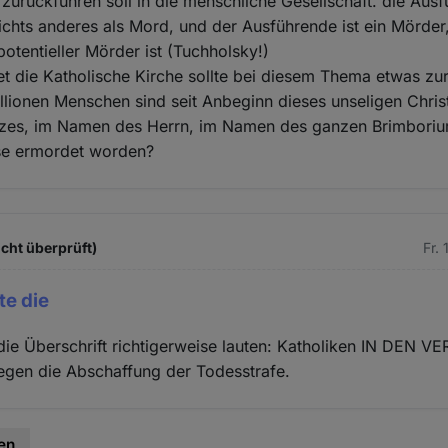
h zurückführen soll in die menschliche Gesellschaft. die Aus
nichts anderes als Mord, und der Ausführende ist ein Mörder
potentieller Mörder ist (Tuchholsky!)
t die Katholische Kirche sollte bei diesem Thema etwas zu
illionen Menschen sind seit Anbeginn dieses unseligen Chri
es, im Namen des Herrn, im Namen des ganzen Brimboriu
se ermordet worden?
cht überprüft)
Fr.
te die
e die Überschrift richtigerweise lauten: Katholiken IN DEN 
gen die Abschaffung der Todesstrafe.
en