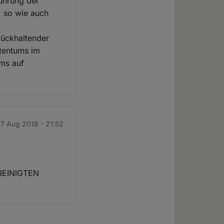
führung der
, so wie auch
rückhaltender
stentums im
ms auf
 17 Aug 2018 - 21:52
VEREINIGTEN