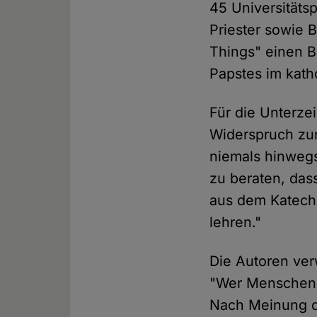
45 Universitäts
Priester sowie B
Things" einen B
Papstes im katho
Für die Unterzei
Widerspruch zur
niemals hinwegse
zu beraten, das
aus dem Katechi
lehren."
Die Autoren verw
"Wer Menschenb
Nach Meinung de