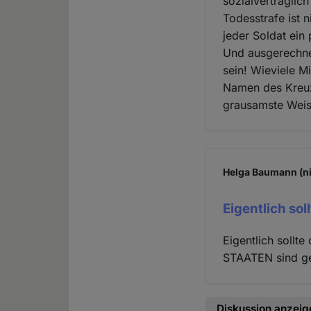
sozialverträglic
Todesstrafe ist 
jeder Soldat ein 
Und ausgerechne
sein! Wieviele M
Namen des Kreuz
grausamste Wei
Helga Baumann (ni
Eigentlich soll
Eigentlich sollt
STAATEN sind ge
Diskussion anzeig