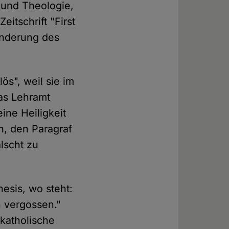
 und Theologie,
itschrift "First
 Änderung des
ös", weil sie im
das Lehramt
eine Heiligkeit
n, den Paragraf
lscht zu
nesis, wo steht:
 vergossen."
katholische