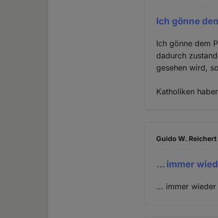
Ich gönne de
Ich gönne dem P
dadurch zustande
gesehen wird, so
Katholiken haben 
Guido W. Reichert 
... immer wie
... immer wieder