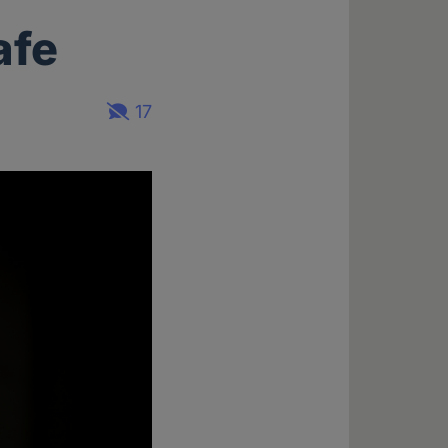
afe
17