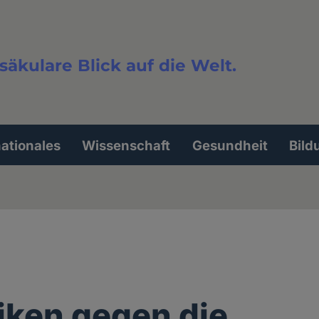
säkulare Blick auf die Welt.
extsuche
nationales
Wissenschaft
Gesundheit
Bild
iken gegen die