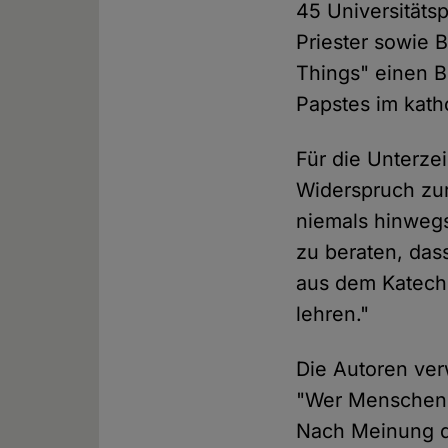
45 Universitäts
Priester sowie B
Things" einen B
Papstes im katho
Für die Unterzei
Widerspruch zur
niemals hinwegse
zu beraten, das
aus dem Katechi
lehren."
Die Autoren verw
"Wer Menschenb
Nach Meinung de