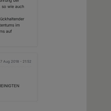
führung der
, so wie auch
rückhaltender
stentums im
ms auf
 17 Aug 2018 - 21:52
VEREINIGTEN