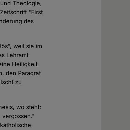
 und Theologie,
itschrift "First
 Änderung des
ös", weil sie im
das Lehramt
eine Heiligkeit
n, den Paragraf
lscht zu
nesis, wo steht:
 vergossen."
katholische