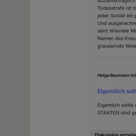
sozialverträglic
Todesstrafe ist 
jeder Soldat ein 
Und ausgerechne
sein! Wieviele M
Namen des Kreuz
grausamste Wei
Helga Baumann (ni
Eigentlich soll
Eigentlich sollt
STAATEN sind ge
Diskussion anzeig