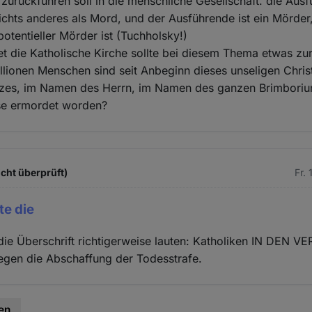
h zurückführen soll in die menschliche Gesellschaft. die Aus
nichts anderes als Mord, und der Ausführende ist ein Mörder
potentieller Mörder ist (Tuchholsky!)
t die Katholische Kirche sollte bei diesem Thema etwas zu
illionen Menschen sind seit Anbeginn dieses unseligen Chri
es, im Namen des Herrn, im Namen des ganzen Brimboriu
se ermordet worden?
cht überprüft)
Fr.
te die
e die Überschrift richtigerweise lauten: Katholiken IN DEN 
gen die Abschaffung der Todesstrafe.
en