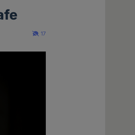
afe
17