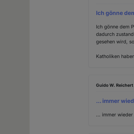
Ich gönne de
Ich gönne dem P
dadurch zustande
gesehen wird, so
Katholiken haben 
Guido W. Reichert 
... immer wie
... immer wieder