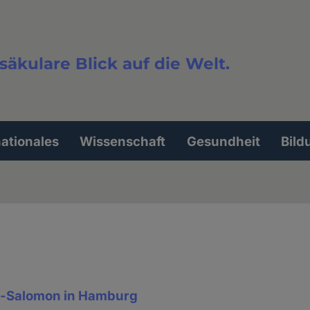
säkulare Blick auf die Welt.
extsuche
nationales
Wissenschaft
Gesundheit
Bild
t-Salomon in Hamburg