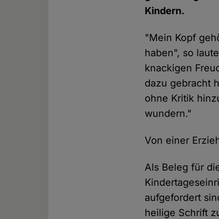
Kindern.
"Mein Kopf gehö
haben", so laut
knackigen Freud-
dazu gebracht ha
ohne Kritik hi
wundern."
Von einer Erzie
Als Beleg für di
Kindertageseinr
aufgefordert si
heilige Schrift 