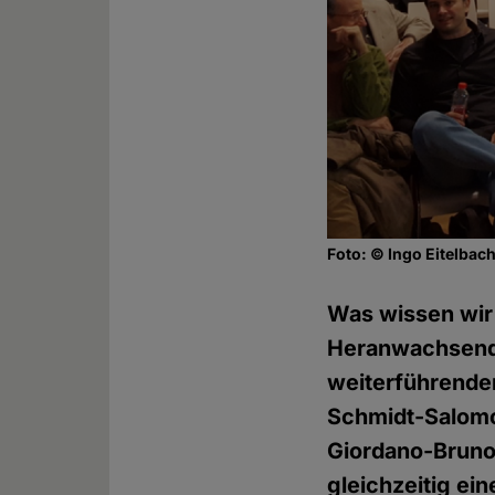
Foto: © Ingo Eitelbac
Was wissen wir 
Heranwachsende
weiterführende
Schmidt-Salomo
Giordano-Bruno
gleichzeitig ei