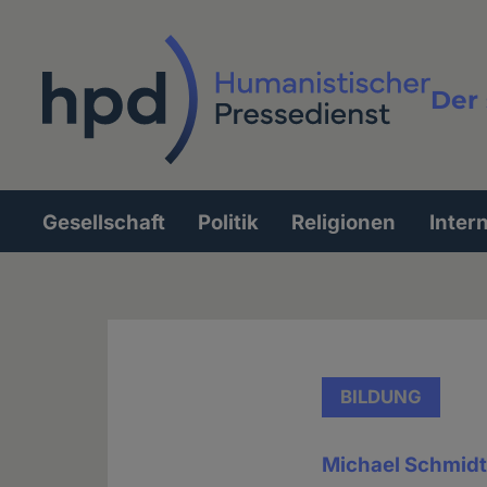
Direkt
zum
Inhalt
Der 
Vollt
Gesellschaft
Politik
Religionen
Inter
Hauptnavigation
BILDUNG
Michael Schmid