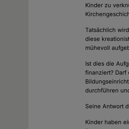
Kinder zu verkn
Kirchengeschicht
Tatsächlich wir
diese kreationi
mühevoll aufge
Ist dies die Au
finanziert? Darf
Bildungseinrich
durchführen un
Seine Antwort d
Kinder haben ein