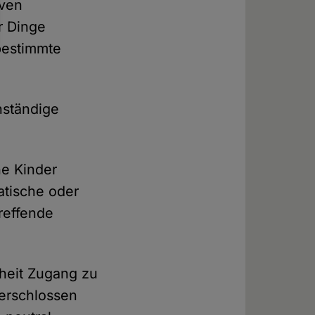
iven
r Dinge
bestimmte
nständige
he Kinder
atische oder
treffende
hheit Zugang zu
verschlossen