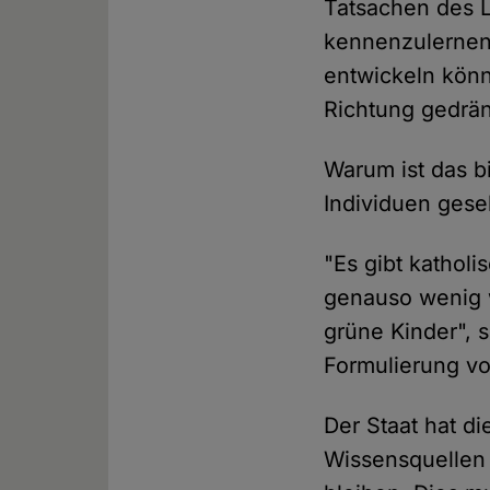
Tatsachen des 
kennenzulernen,
entwickeln könn
Richtung gedrä
Warum ist das b
Individuen geseh
"Es gibt katholi
genauso wenig w
grüne Kinder", s
Formulierung v
Der Staat hat d
Wissensquellen 