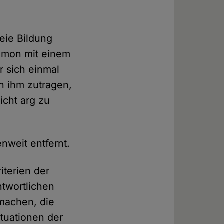
reie Bildung
lomon mit einem
r sich einmal
en ihm zutragen,
cht arg zu
nweit entfernt.
iterien der
ntwortlichen
 machen, die
ituationen der