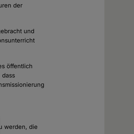
uren der
gebracht und
onsunterricht
s öffentlich
, dass
ensmissionierung
zu werden, die