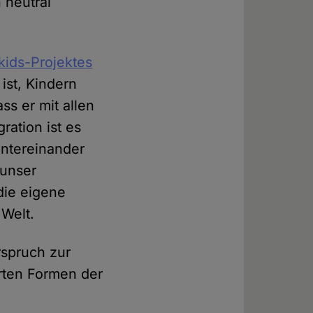
 neutral
kids-Projektes
ist, Kindern
s er mit allen
ration ist es
untereinander
 unser
die eigene
 Welt.
rspruch zur
erten Formen der