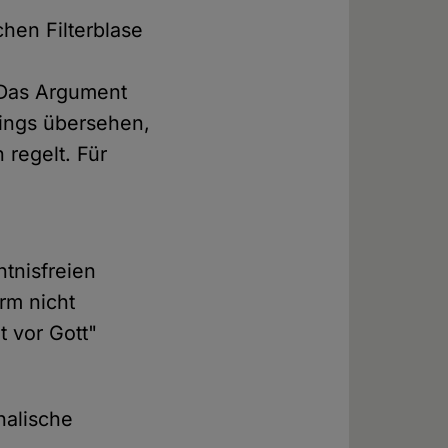
chen Filterblase
 Das Argument
rdings übersehen,
 regelt. Für
tnisfreien
rm nicht
t vor Gott"
halische