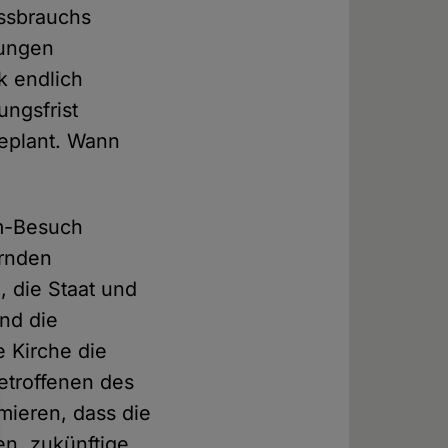
issbrauchs
hungen
ik endlich
ngsfrist
geplant. Wann
om-Besuch
ernden
 die Staat und
und die
e Kirche die
etroffenen des
rmieren, dass die
en, zukünftige