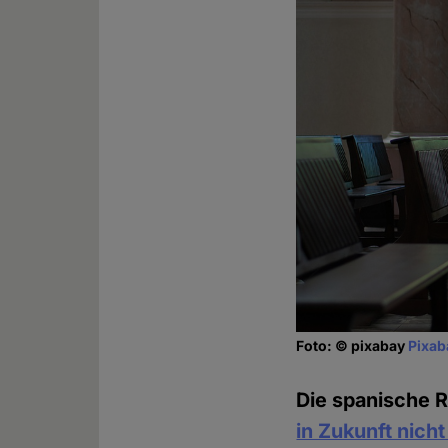
Foto: © pixabay
Pixab
Die spanische 
in Zukunft nich