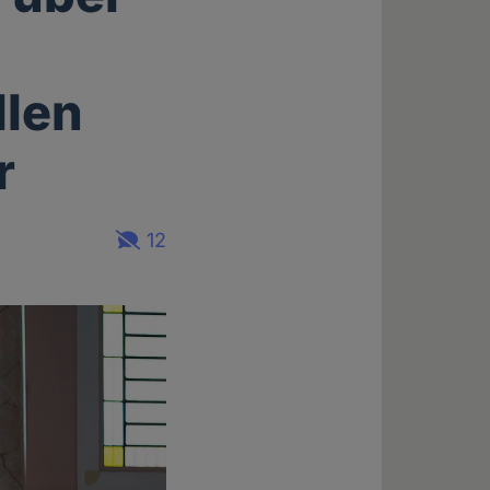
llen
r
12