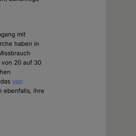
mgang mit
irche haben in
Missbrauch
t von 20 auf 30
chen
 das
von
n ebenfalls, ihre