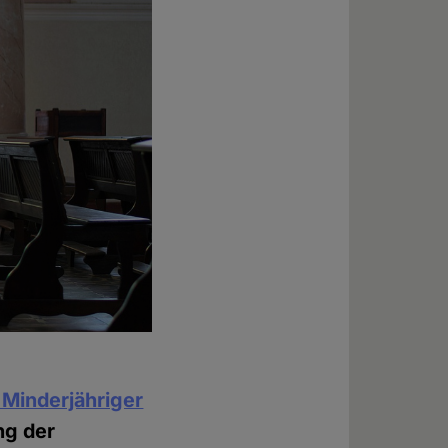
 Minderjähriger
ng der