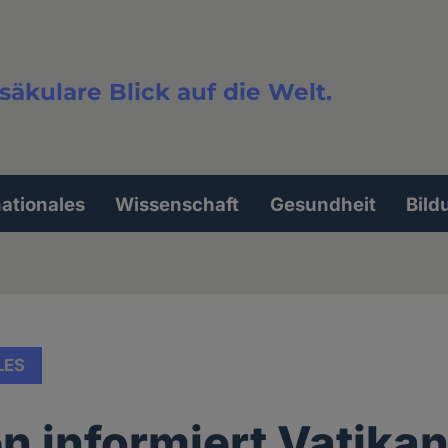
säkulare Blick auf die Welt.
extsuche
nationales
Wissenschaft
Gesundheit
Bild
LES
n informiert Vatika