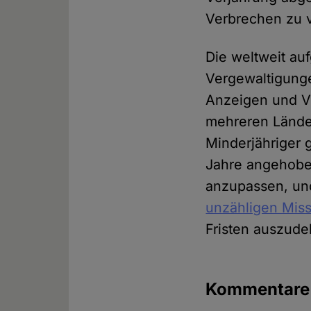
Verbrechen zu 
Die weltweit au
Vergewaltigung
Anzeigen und Ve
mehreren Lände
Minderjähriger g
Jahre angehoben
anzupassen, un
unzähligen Miss
Fristen auszud
Kommentar