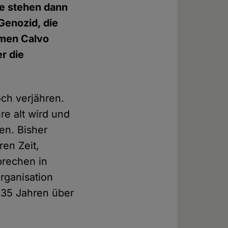
ge stehen dann
Genozid, die
rmen Calvo
r die
och verjähren.
re alt wird und
en. Bisher
en Zeit,
brechen in
rganisation
t 35 Jahren über