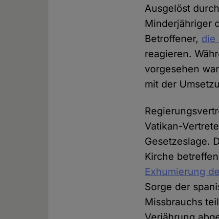
Ausgelöst durch
Minderjähriger
Betroffener,
die
reagieren. Währ
vorgesehen war,
mit der Umsetzun
Regierungsvert
Vatikan-Vertrete
Gesetzeslage. 
Kirche betreffen
Exhumierung des
Sorge der spani
Missbrauchs teil
Verjährung abges