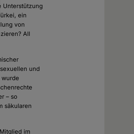
e Unterstützung
rkei, ein
llung von
ieren? All
mischer
osexuellen und
r wurde
schenrechte
r – so
um säkularen
Mitglied im