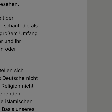
 gesehen.
it der
 schaut, die als
in großem Umfang
er und ihr
en oder
ellen sich
s Deutsche nicht
 Religion nicht
lebenden,
e islamischen
 Basis unseres