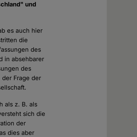
schland" und
ab es auch hier
ritten die
uffassungen des
d in absehbarer
ssungen des
n der Frage der
llschaft.
als z. B. als
ersteht sich die
ration der
as dies aber