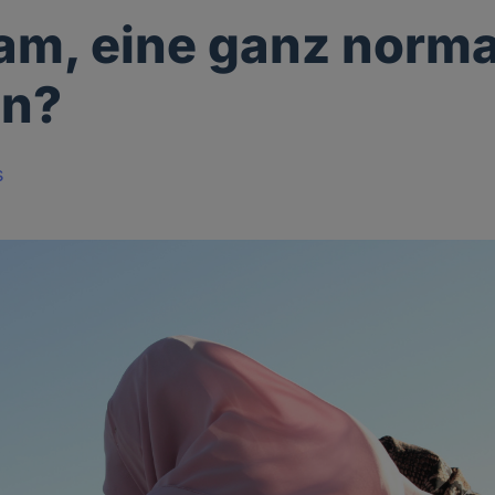
lam, eine ganz norm
on?
s