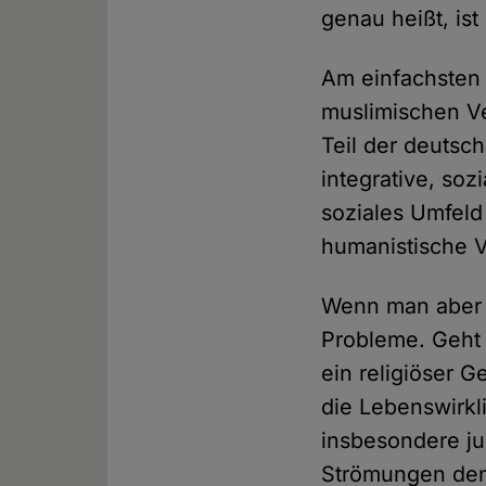
genau heißt, ist
Am einfachsten 
muslimischen Ve
Teil der deutsc
integrative, soz
soziales Umfeld
humanistische V
Wenn man aber a
Probleme. Geht 
ein religiöser G
die Lebenswirkl
insbesondere j
Strömungen den