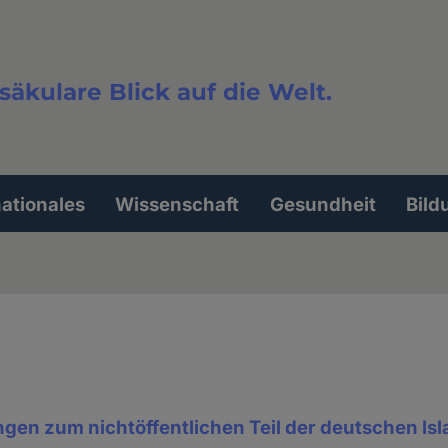
säkulare Blick auf die Welt.
extsuche
nationales
Wissenschaft
Gesundheit
Bild
gen zum nichtöffentlichen Teil der deutschen I