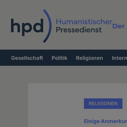
Direkt
zum
Inhalt
Der 
Vollt
Gesellschaft
Politik
Religionen
Inter
Hauptnavigation
RELIGIONEN
Einige Anmerkun