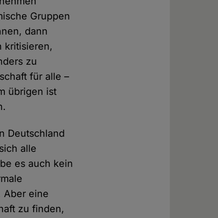
ernehmen
imische Gruppen
ehnen, dann
kritisieren,
anders zu
haft für alle –
m übrigen ist
n.
in Deutschland
sich alle
be es auch kein
rmale
. Aber eine
haft zu finden,