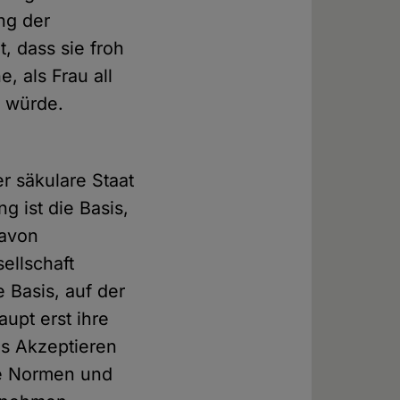
ng der
t, dass sie froh
, als Frau all
n würde.
r säkulare Staat
 ist die Basis,
davon
ellschaft
 Basis, auf der
upt erst ihre
es Akzeptieren
le Normen und