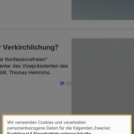
 Verkirchlichung?
er Konfessionsfreien"
entar des Vizepräsidenten des
öR, Thomas Heinrichs.
20
Wir verwenden Cookies und verarbeiten
Verwendung
personenbezogene Daten für die folgenden Zwecke:
Funktional & Eingebettete externe Inhalte
.