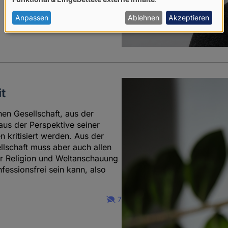
von
personenbezogenen
Anpassen
Ablehnen
Akzeptieren
Daten
und
Cookies
it
hen Gesellschaft, aus der
us der Perspektive seiner
 kritisiert werden. Aus der
llschaft muss aber auch allen
er Religion und Weltanschauung
essionsfrei sein kann, also
7