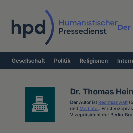
Direkt
zum
Inhalt
Der 
Vollt
Gesellschaft
Politik
Religionen
Inter
Hauptnavigation
Dr. Thomas Hein
Der Autor ist
Rechtsanwalt
(S
und
Mediator
. Er ist Vizep
Vizepräsident der Berlin-B