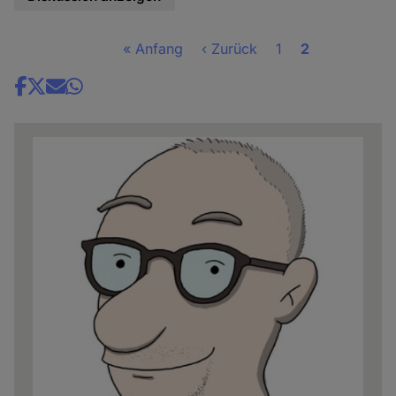
Erste
« Anfang
Vorherige
‹ Zurück
Seite
1
Seite
2
Seitennummerierung
Seite
Seite
Share
news