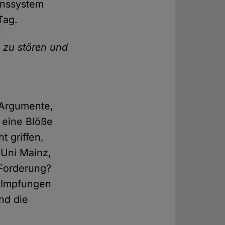
enssystem
Tag.
 zu stören und
 Argumente,
 eine Blöße
 griffen,
 Uni Mainz,
 Forderung?
r Impfungen
nd die