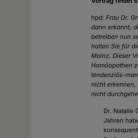
Vortrag findet s
hpd:
Frau Dr. G
dann erkannt, d
betreiben nun s
halten Sie für d
Mainz. Dieser V
Homöopathen zei
tendenziös-mani
nicht erkennen,
nicht durchgehe
Dr. Natalie
Jahren hab
konsequent 