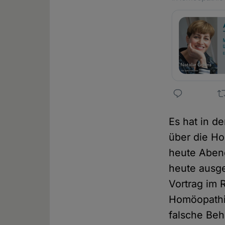
Es hat in d
über die Ho
heute Abend
heute ausge
Vortrag im 
Homöopathie
falsche Beh