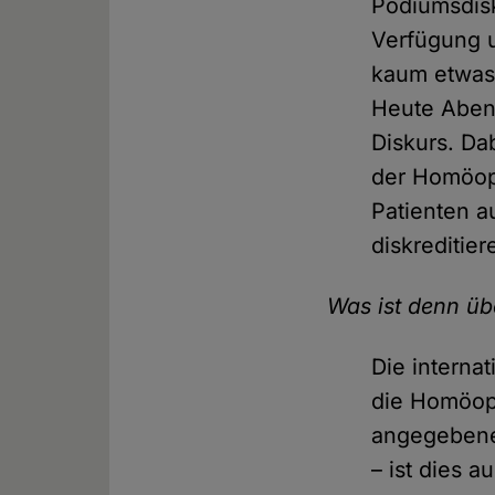
Podiumsdisk
Verfügung 
kaum etwas 
Heute Abend
Diskurs. Da
der Homöopa
Patienten a
diskreditier
Was ist denn ü
Die interna
die Homöopa
angegebene
– ist dies a