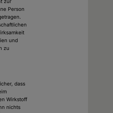
t zur
ine Person
getragen.
chaftlichen
irksamkeit
aien und
n zu
icher, dass
eim
n Wirkstoff
nn nichts