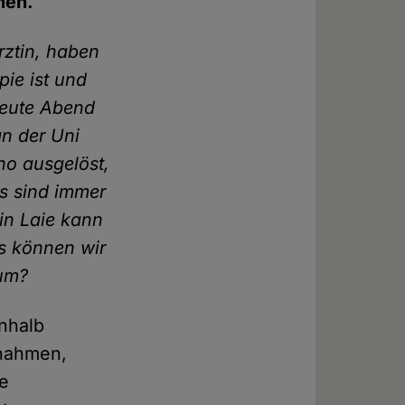
hen.
rztin, haben
pie ist und
Heute Abend
an der Uni
ho ausgelöst,
s sind immer
in Laie kann
s können wir
 um?
inhalb
snahmen,
se