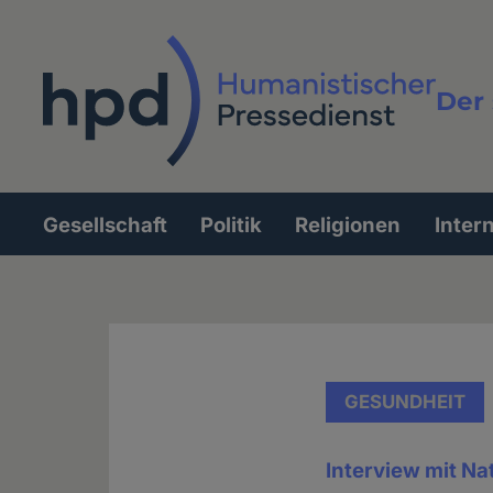
Direkt
zum
Inhalt
Der 
Vollt
Gesellschaft
Politik
Religionen
Inter
Hauptnavigation
GESUNDHEIT
Interview mit Na