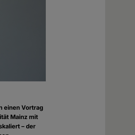
n einen Vortrag
tät Mainz mit
kaliert – der