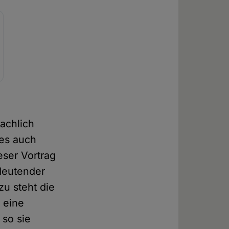
achlich
ies auch
eser Vortrag
edeutender
u steht die
 eine
 so sie