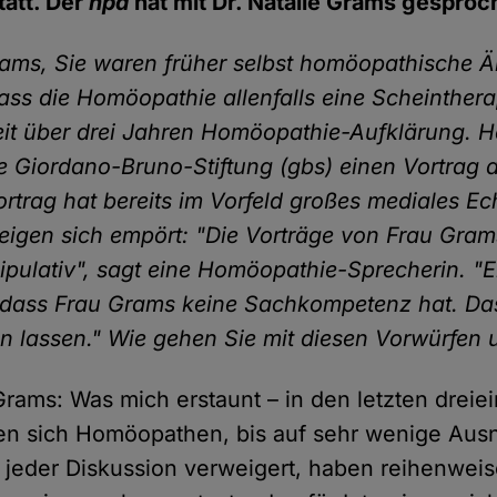
tatt. Der
hpd
hat mit Dr. Natalie Grams gesproc
rams, Sie waren früher selbst homöopathische Ä
ass die Homöopathie allenfalls eine Scheinthera
eit über drei Jahren Homöopathie-Aufklärung. 
ie Giordano-Bruno-Stiftung (gbs) einen Vortrag 
ortrag hat bereits im Vorfeld großes mediales Ec
gen sich empört: "Die Vorträge von Frau Gram
pulativ", sagt eine Homöopathie-Sprecherin. "E
 dass Frau Grams keine Sachkompetenz hat. Da
n lassen." Wie gehen Sie mit diesen Vorwürfen
 Grams: Was mich erstaunt – in den letzten dreie
en sich Homöopathen, bis auf sehr wenige Au
jeder Diskussion verweigert, haben reihenwei