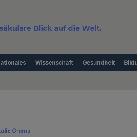
säkulare Blick auf die Welt.
extsuche
nationales
Wissenschaft
Gesundheit
Bild
talie Grams