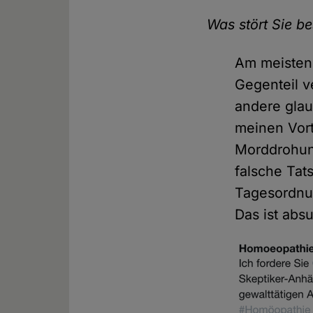
Was stört Sie b
Am meisten 
Gegenteil v
andere gla
meinen Vort
Morddrohun
falsche Tat
Tagesordnun
Das ist abs