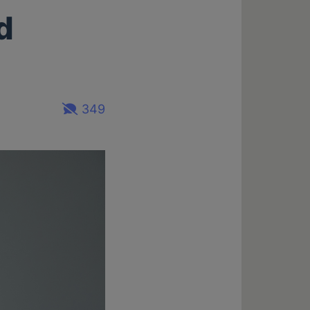
d
349