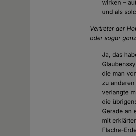
wirken – au
und als sol
Vertreter der H
oder sogar gan
Ja, das hab
Glaubenssys
die man vo
zu anderen 
verlangte m
die übrigen
Gerade an e
mit erklärt
Flache-Erde