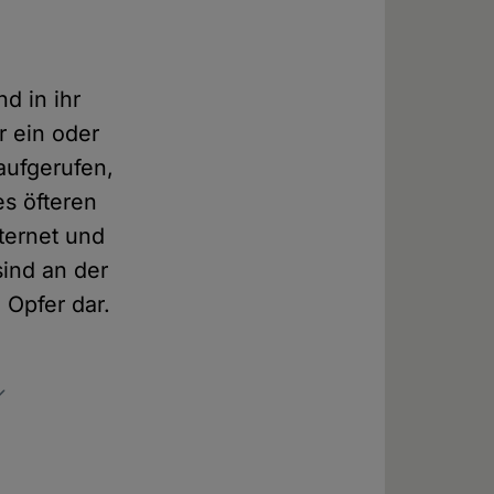
d in ihr
r ein oder
aufgerufen,
es öfteren
ternet und
ind an der
 Opfer dar.