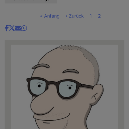
Erste
« Anfang
Vorherige
‹ Zurück
Seite
1
Seite
2
Seitennummerierung
Seite
Seite
Share
news