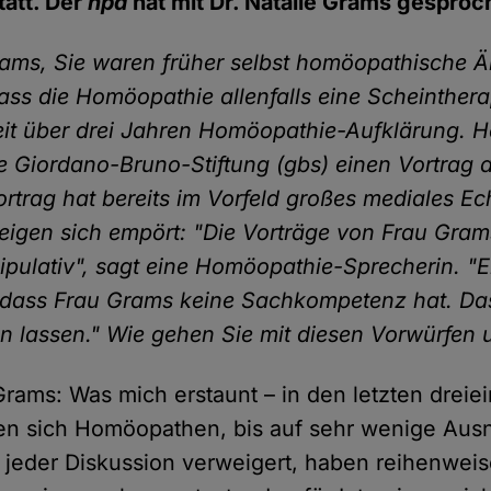
tatt. Der
hpd
hat mit Dr. Natalie Grams gesproc
rams, Sie waren früher selbst homöopathische Ä
ass die Homöopathie allenfalls eine Scheinthera
eit über drei Jahren Homöopathie-Aufklärung. 
ie Giordano-Bruno-Stiftung (gbs) einen Vortrag 
ortrag hat bereits im Vorfeld großes mediales Ec
gen sich empört: "Die Vorträge von Frau Gram
pulativ", sagt eine Homöopathie-Sprecherin. "E
 dass Frau Grams keine Sachkompetenz hat. Da
n lassen." Wie gehen Sie mit diesen Vorwürfen
 Grams: Was mich erstaunt – in den letzten dreie
en sich Homöopathen, bis auf sehr wenige Au
jeder Diskussion verweigert, haben reihenwei