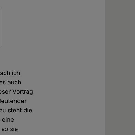
achlich
ies auch
eser Vortrag
edeutender
u steht die
 eine
 so sie