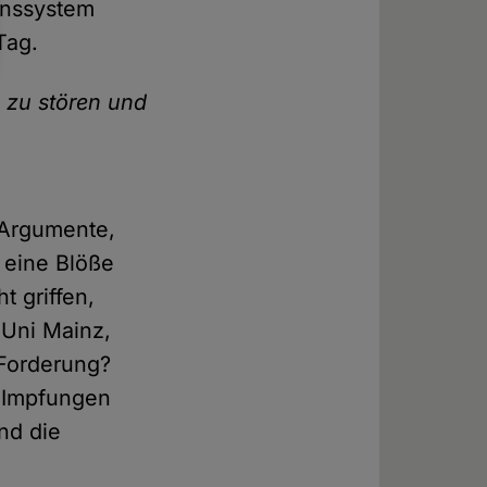
enssystem
Tag.
 zu stören und
 Argumente,
 eine Blöße
 griffen,
 Uni Mainz,
 Forderung?
r Impfungen
nd die