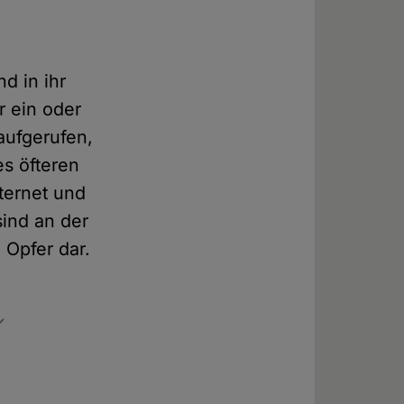
d in ihr
r ein oder
aufgerufen,
es öfteren
ternet und
ind an der
 Opfer dar.