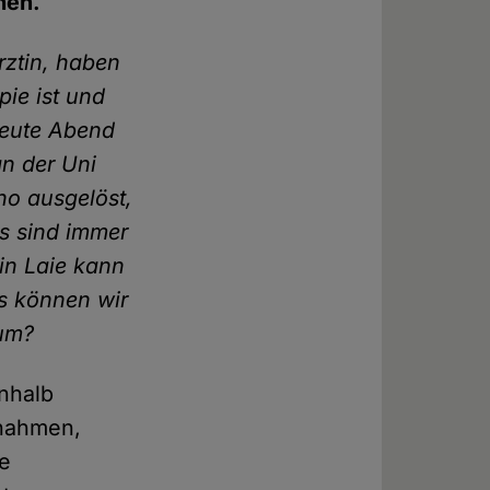
hen.
rztin, haben
pie ist und
Heute Abend
an der Uni
ho ausgelöst,
s sind immer
in Laie kann
s können wir
 um?
inhalb
snahmen,
se