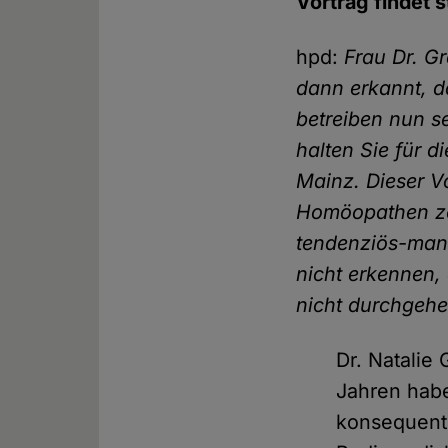
Vortrag findet s
hpd:
Frau Dr. G
dann erkannt, d
betreiben nun s
halten Sie für d
Mainz. Dieser V
Homöopathen zei
tendenziös-mani
nicht erkennen,
nicht durchgehe
Dr. Natalie
Jahren hab
konsequent 