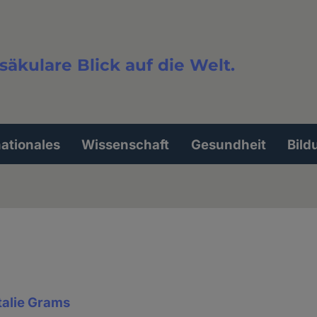
säkulare Blick auf die Welt.
extsuche
nationales
Wissenschaft
Gesundheit
Bild
talie Grams