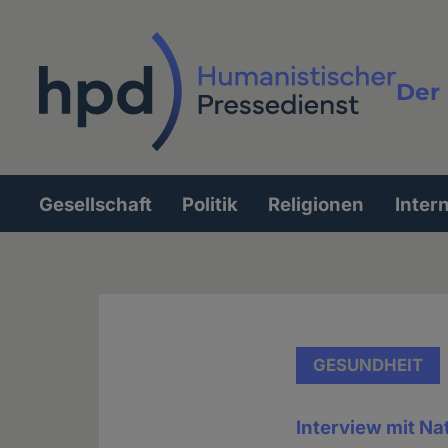
Direkt
zum
Inhalt
Der 
Vollt
Gesellschaft
Politik
Religionen
Inter
Hauptnavigation
GESUNDHEIT
Interview mit Na