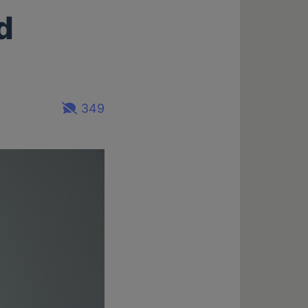
d
349