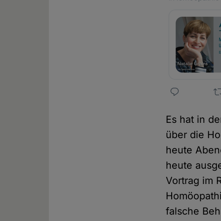
Es hat in d
über die Ho
heute Abend
heute ausge
Vortrag im 
Homöopathie
falsche Beh