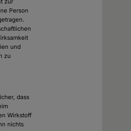
t zur
ine Person
getragen.
chaftlichen
irksamkeit
aien und
n zu
icher, dass
eim
n Wirkstoff
nn nichts