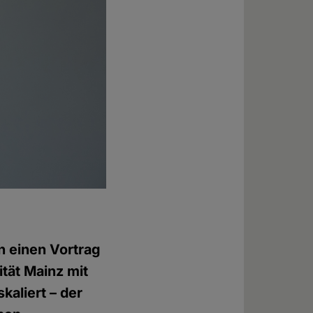
n einen Vortrag
tät Mainz mit
kaliert – der