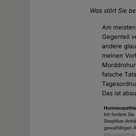
Was stört Sie b
Am meisten 
Gegenteil v
andere gla
meinen Vort
Morddrohun
falsche Tat
Tagesordnun
Das ist abs