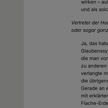
wirken – au
und als sol
Vertreter der H
oder sogar gan
Ja, das hab
Glaubenssys
die man vo
zu anderen 
verlangte m
die übrigen
Gerade an e
mit erklärt
Flache-Erde