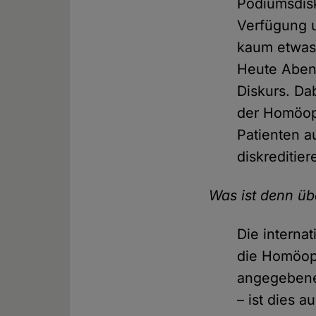
Podiumsdisk
Verfügung 
kaum etwas 
Heute Abend
Diskurs. Da
der Homöopa
Patienten a
diskreditier
Was ist denn ü
Die interna
die Homöopa
angegebene
– ist dies a