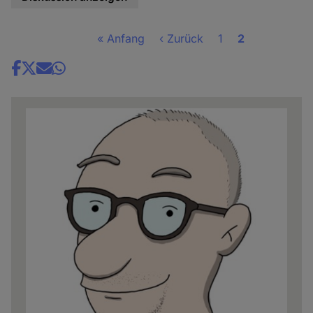
Erste
« Anfang
Vorherige
‹ Zurück
Seite
1
Seite
2
Seitennummerierung
Seite
Seite
Share
news