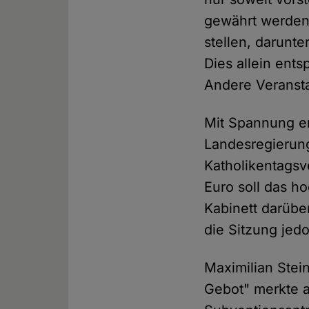
gewährt werden,
stellen, darunt
Dies allein ent
Andere Veransta
Mit Spannung er
Landesregierung
Katholikentagsv
Euro soll das h
Kabinett darübe
die Sitzung jedo
Maximilian Stei
Gebot" merkte a