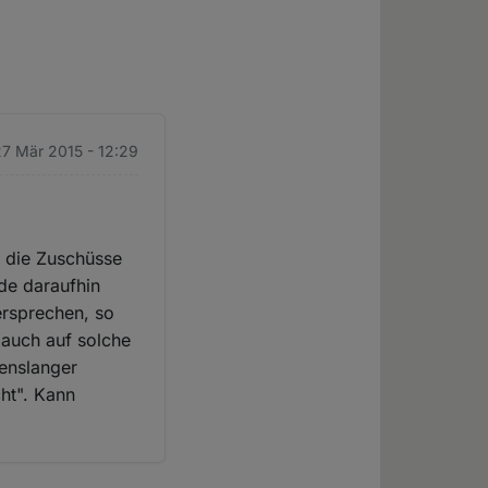
27 Mär 2015 - 12:29
. die Zuschüsse
rde daraufhin
ersprechen, so
 auch auf solche
benslanger
ht". Kann