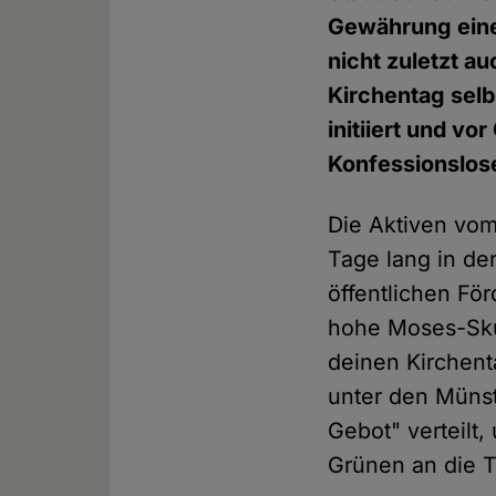
Gewährung eines
nicht zuletzt au
Kirchentag selb
initiiert und v
Konfessionslose
Die Aktiven vom
Tage lang in de
öffentlichen Fö
hohe Moses-Skulp
deinen Kirchent
unter den Münst
Gebot" verteil
Grünen an die T