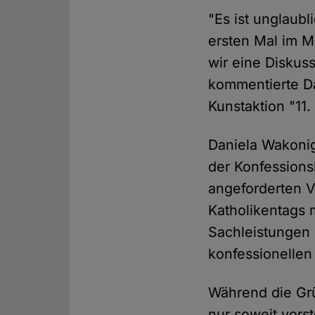
"Es ist unglaub
ersten Mal im M
wir eine Diskuss
kommentierte Da
Kunstaktion "11.
Daniela Wakonig
der Konfessionsl
angeforderten V
Katholikentags 
Sachleistungen 
konfessionellen
Während die Grü
nur soweit vors