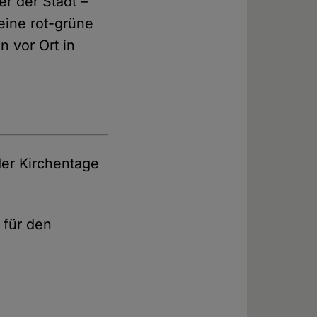
r der Stadt –
eine rot-grüne
 vor Ort in
der Kirchentage
 für den