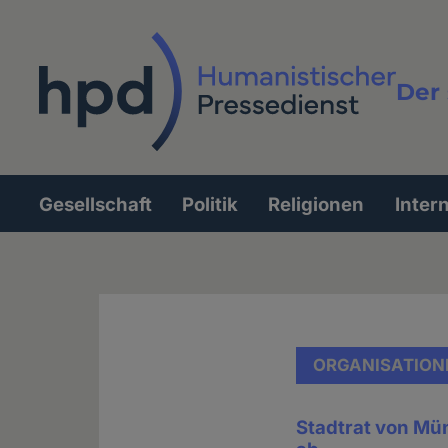
Direkt
zum
Inhalt
Der 
Vollt
Gesellschaft
Politik
Religionen
Inter
Hauptnavigation
ORGANISATION
Stadtrat von Mü