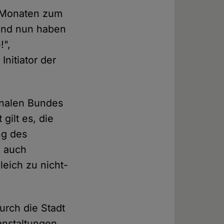
12 Monaten zum
 und nun haben
!",
nitiator der
onalen Bundes
gilt es, die
ng des
n auch
leich zu nicht-
urch die Stadt
anstaltungen