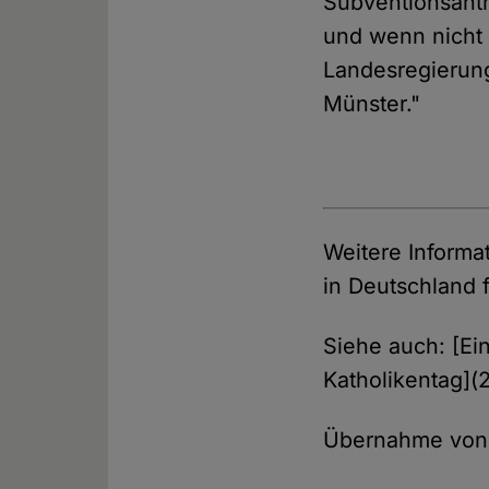
Subventionsantr
und wenn nicht 
Landesregierung
Münster."
Weitere Informa
in Deutschland 
Siehe auch: [Ei
Katholikentag]
Übernahme vo