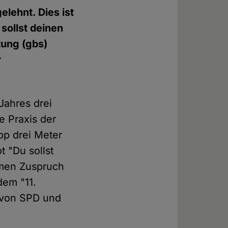
lehnt. Dies ist
 sollst deinen
tung (gbs)
r
Jahres drei
e Praxis der
pp drei Meter
t "Du sollst
rmen Zuspruch
dem "11.
 von SPD und