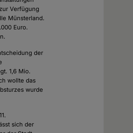
 zur Verfügung
lle Münsterland.
.000 Euro.
n.
ntscheidung der
e
t. 1,6 Mio.
ch wollte das
absturzes wurde
11.
sst sich der