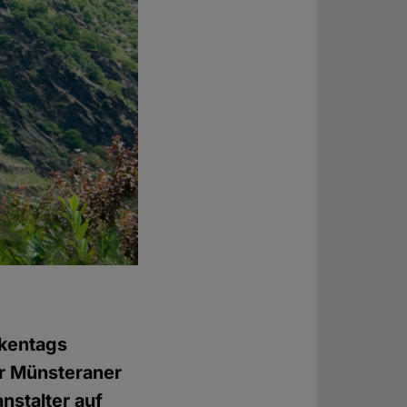
ikentags
er Münsteraner
nstalter auf