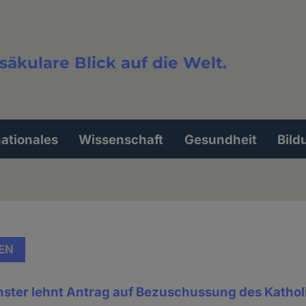
säkulare Blick auf die Welt.
extsuche
nationales
Wissenschaft
Gesundheit
Bild
EN
nster lehnt Antrag auf Bezuschussung des Katho