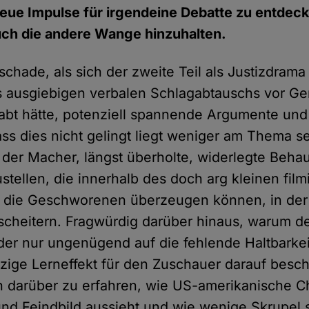
eue Impulse für irgendeine Debatte zu entdeck
uch die andere Wange hinzuhalten.
 schade, als sich der zweite Teil als Justizdrama
s ausgiebigen verbalen Schlagabtauschs vor Ge
bt hätte, potenziell spannende Argumente und
ss dies nicht gelingt liegt weniger am Thema se
 der Macher, längst überholte, widerlegte Beha
stellen, die innerhalb des doch arg kleinen fi
h die Geschworenen überzeugen können, in der 
scheitern. Fragwürdig darüber hinaus, warum d
der nur ungenügend auf die fehlende Haltbarkei
nzige Lerneffekt für den Zuschauer darauf besch
n darüber zu erfahren, wie US-amerikanische Ch
 und Feindbild aussieht und wie wenige Skrupel 