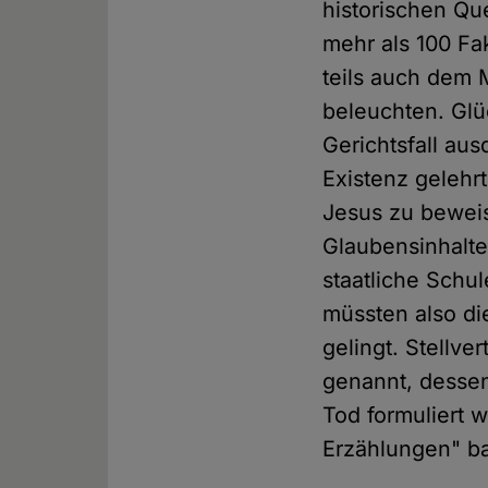
historischen Que
mehr als 100 Fa
teils auch dem 
beleuchten. Glü
Gerichtsfall aus
Existenz gelehr
Jesus zu beweis
Glaubensinhalte
staatliche Schul
müssten also di
gelingt. Stellve
genannt, desse
Tod formuliert 
Erzählungen" ba