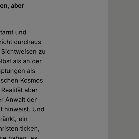
en, aber
 tarnt und
richt durchaus
 Sichtweisen zu
lbst als an der
uptungen als
lmischen Kosmos
Realität aber
er Anwalt der
t hinweist. Und
ränkt, ein
risten ticken,
sie haben, es