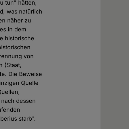
u tun" hätten,
d, was natürlich
len näher zu
 es in dem
e historische
historischen
Trennung von
 (Staat,
ite. Die Beweise
einzigen Quelle
Quellen,
 nach dessen
aufenden
berius starb".