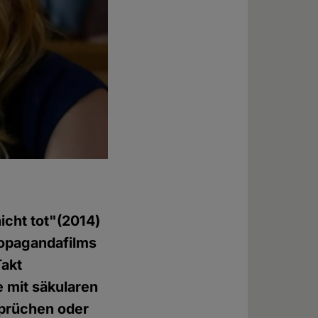
nicht tot"(2014)
ropagandafilms
Takt
e mit säkularen
prüchen oder