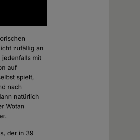
torischen
ht zufällig an
jedenfalls mit
on auf
elbst spielt,
und nach
dann natürlich
er Wotan
er.
s, der in 39