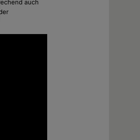
prechend auch
der