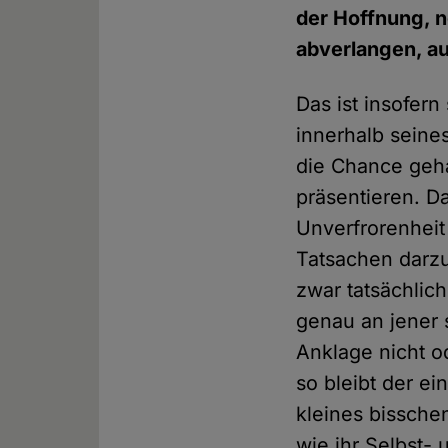
der Hoffnung, n
abverlangen, a
Das ist insofern
innerhalb seine
die Chance geha
präsentieren. Da
Unverfrorenheit
Tatsachen darzu
zwar tatsächlic
genau an jener 
Anklage nicht o
so bleibt der ei
kleines bissche
wie ihr Selbst-