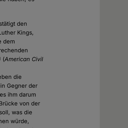
tätigt den
Luther Kings,
se dem
prechenden
 (
American Civil
eben die
ein Gegner der
s es ihm darum
e Brücke von der
oll, was die
chen würde,