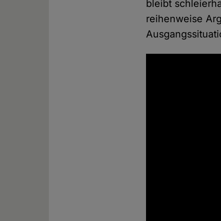
bleibt schleier
reihenweise Arg
Ausgangssituati