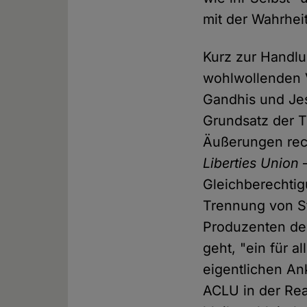
mit der Wahrhei
Kurz zur Handlu
wohlwollenden V
Gandhis und Jes
Grundsatz der 
Äußerungen rech
Liberties Union
–
Gleichberechtig
Trennung von St
Produzenten des
geht, "ein für a
eigentlichen An
ACLU in der Rea