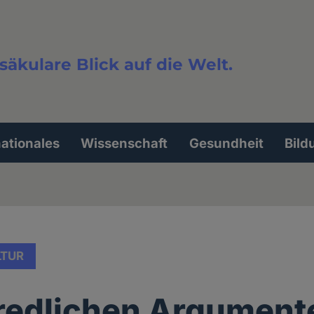
säkulare Blick auf die Welt.
extsuche
nationales
Wissenschaft
Gesundheit
Bild
LTUR
redlichen Argument