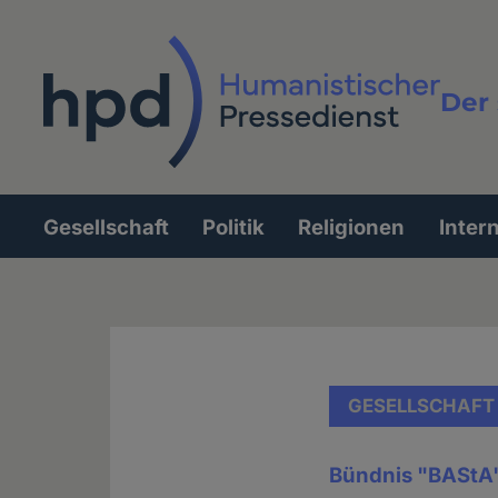
Direkt
zum
Inhalt
Der 
Vollt
Gesellschaft
Politik
Religionen
Inter
Hauptnavigation
GESELLSCHAFT
Bündnis "BAStA" 