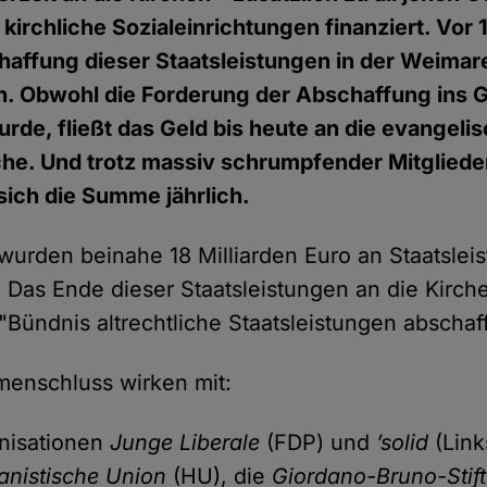
 kirchliche Sozialeinrichtungen finanziert. Vor
haffung dieser Staatsleistungen in der Weimar
n. Obwohl die Forderung der Abschaffung ins 
e, fließt das Geld bis heute an die evangeli
che. Und trotz massiv schrumpfender Mitgliede
sich die Summe jährlich.
 wurden beinahe 18 Milliarden Euro an Staatslei
. Das Ende dieser Staatsleistungen an die Kirch
"Bündnis altrechtliche Staatsleistungen abschaf
enschluss wirken mit:
nisationen
Junge Liberale
(FDP) und
’solid
(Link
nistische Union
(HU), die
Giordano-Bruno-Stif