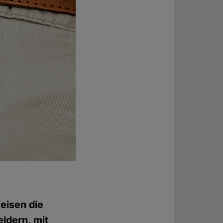
weisen die
eldern, mit