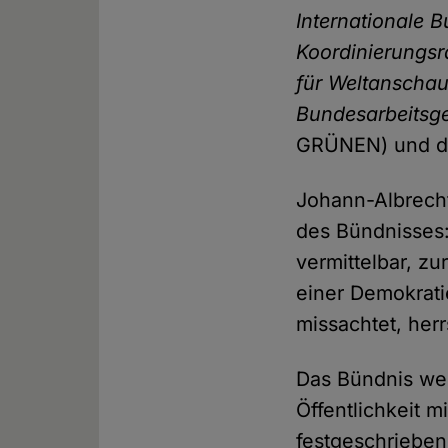
Internationale 
Koordinierungsr
für Weltanscha
Bundesarbeitsg
GRÜNEN) und 
Johann-Albrecht
des Bündnisses:
vermittelbar, z
einer Demokrati
missachtet, herr
Das Bündnis wen
Öffentlichkeit m
festgeschrieben