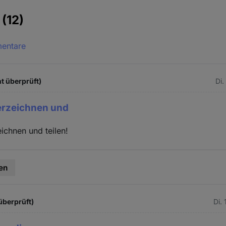
e
(12)
mentare
t überprüft)
Di.
terzeichnen und
eichnen und teilen!
en
 überprüft)
Di.