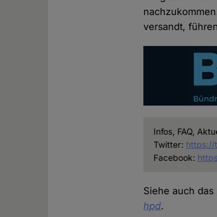
nachzukommen. H
versandt, führe
Infos, FAQ, Akt
Twitter:
https:/
Facebook:
http
Siehe auch das
hpd
.