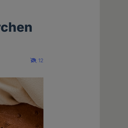
rchen
12