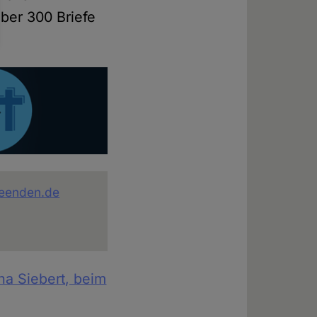
ber 300 Briefe
beenden.de
ana Siebert, beim