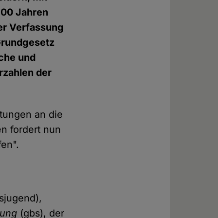
 100 Jahren
er Verfassung
Grundgesetz
sche und
rzahlen der
stungen an die
en fordert nun
fen".
sjugend),
tung
(gbs), der