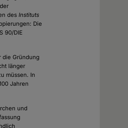
 der
ten des
Instituts
uppierungen: Die
IS 90/DIE
r die Gründung
cht länger
zu müssen. In
 100 Jahren
irchen und
rfassung
ndlich