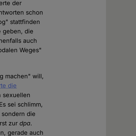
erte der
Antworten schon
g" stattfinden
e geben, die
enfalls auch
nodalen Weges"
g machen" will,
rte die
n sexuellen
Es sei schlimm,
 sondern die
ürst zur
dpa
.
en, gerade auch