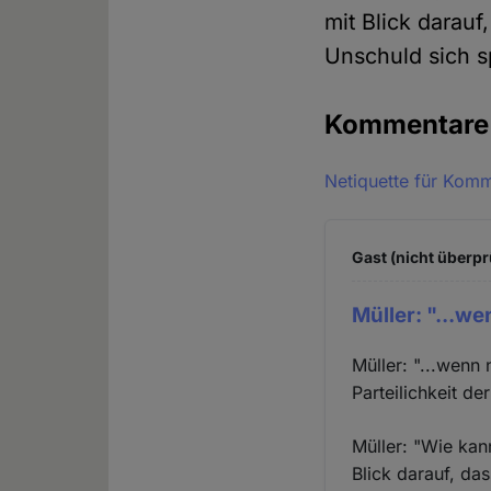
mit Blick darau
Unschuld sich sp
Kommentar
Netiquette für Kom
Gast (nicht überpr
Müller: "...we
Müller: "...wenn
Parteilichkeit de
Müller: "Wie kan
Blick darauf, da