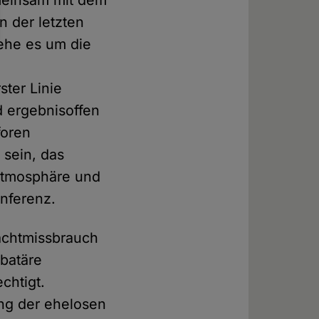
meinsam mit dem
in der letzten
ehe es um die
ster Linie
d ergebnisoffen
foren
 sein, das
 Atmosphäre und
nferenz.
achtmissbrauch
ibatäre
chtigt.
ng der ehelosen