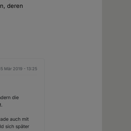
en, deren
 15 Mär 2019 - 13:25
ndern die
t.
rade auch mit
d sich später