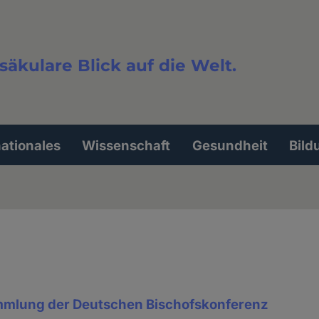
säkulare Blick auf die Welt.
extsuche
nationales
Wissenschaft
Gesundheit
Bild
mmlung der Deutschen Bischofskonferenz