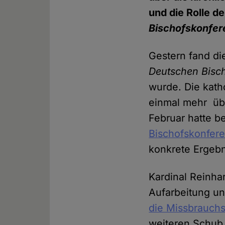
und die Rolle d
Bischofskonfer
Gestern fand d
Deutschen Bisc
wurde. Die kat
einmal mehr üb
Februar hatte b
Bischofskonfer
konkrete Ergebn
Kardinal Reinhar
Aufarbeitung und
die Missbrauch
weiteren Schub 