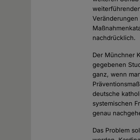
weiterführende
Veränderungen i
Maßnahmenkatal
nachdrücklich.
Der Münchner Kar
gegebenen Studi
ganz, wenn man 
Präventionsmaßn
deutsche katholi
systemischen Fr
genau nachgehen
Das Problem sol