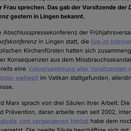
er Frau sprechen. Das gab der Vorsitzende der
enz
gestern in Lingen bekannt.
ie Abschlusspressekonferenz der Frühjahrsvers
hofskonferenz
in Lingen statt, die
live im Intern
holischen Kirchenfürsten hatten sich zusammen
er Konsequenzen aus dem Missbrauchsskandal 
ereits eine
Vollversammlung aller Vorsitzenden 
enzen weltweit
im Vatikan stattgefunden, allerd
isse.
d Marx sprach von drei Säulen ihrer Arbeit: Die 
 Prävention, daran arbeite man seit 2002, inten
sstudie vom vergangenen Herbst
habe dem noc
versetzt. Die zweite Säule beschäftige sich mit