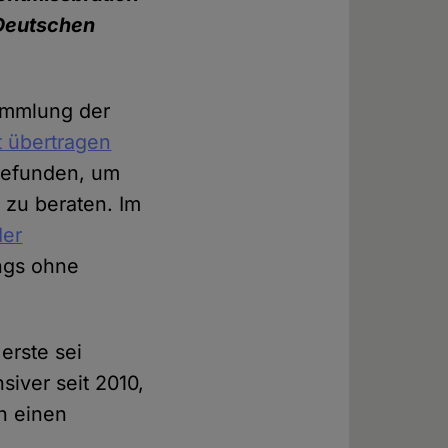
Deutschen
ammlung der
et übertragen
gefunden, um
zu beraten. Im
der
ings ohne
erste sei
siver seit 2010,
h einen