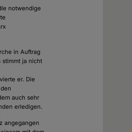
dle notwendige
te
arx
rche in Auftrag
stimmt ja nicht
ierte er. Die
h den
 dem auch sehr
nden erledigen.
enz angegangen