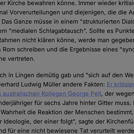
er Kirche bewahren könne. Immer wieder kritisi
al Vorverurteilungen und diejenigen, die die 
 Das Ganze müsse in einem "strukturierten Dialo
nem "medialen Schlagabtausch". Sollte es Punkt
Rahmen nicht klären könne, werde man gegeben
h Rom schreiben und die Ergebnisse eines "sy
he vertreten.
h in Lingen demütig gab und "sich auf den We
Gerhard Ludwig Müller andere Fakten:
Er kritisie
s australischen Kollegen George Pell
, der wege
derjähriger für sechs Jahre hinter Gitter muss. 
 Wahrheit die Reaktion der Menschen bestimmt,
er Ideologie, der einer folgt", sagte der Kirchenf
d für eine nicht bewiesene Tat verurteilt werd