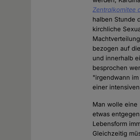
werden, Kardin
Zentralkomitee 
halben Stunde 
kirchliche Sexu
Machtverteilung
bezogen auf die
und innerhalb e
besprochen werd
"irgendwann im 
einer intensive
Man wolle eine
etwas entgegenz
Lebensform imme
Gleichzeitig mü