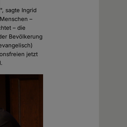
, sagte Ingrid
n Menschen –
htet – die
 der Bevölkerung
evangelisch)
onsfreien jetzt
.