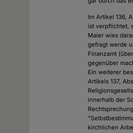
gar durch das B
Im Artikel 136,
ist verpflichtet
Maier wies dara
gefragt werde 
Finanzamt (über
gegenüber mach
Ein weiterer be
Artikels 137, A
Religionsgesell
innerhalb der S
Rechtsprechung 
"Selbstbestimm
kirchlichen Arbe