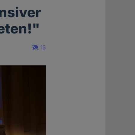
nsiver
eten!"
15