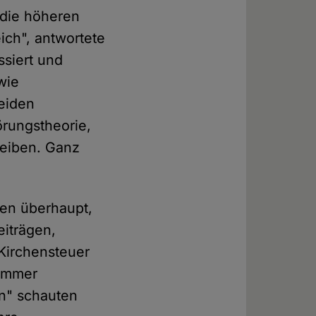
 die höheren
ich", antwortete
ssiert und
wie
eiden
rungstheorie,
reiben. Ganz
sen überhaupt,
eiträgen,
Kirchensteuer
 immer
un" schauten