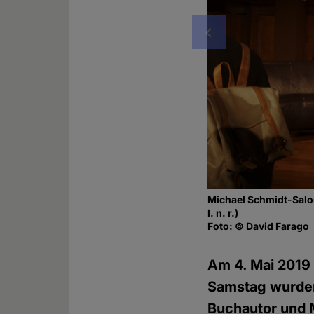
Vorheriges
Michael Schmidt-Salom
l. n. r.)
Foto: © David Farago
Am 4. Mai 201
Samstag wurden
Buchautor und M