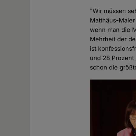
"Wir müssen sehr
Matthäus-Maier 
wenn man die Mi
Mehrheit der de
ist konfessions
und 28 Prozent 
schon die größ