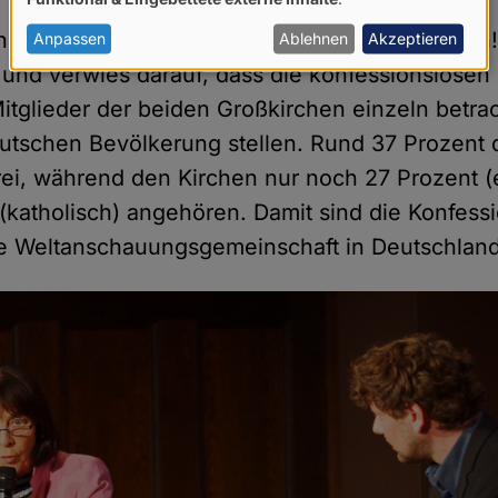
von
 viel offensiver und selbstbewusster auftreten!"
personenbezogenen
Anpassen
Ablehnen
Akzeptieren
Daten
und verwies darauf, dass die konfessionslose
und
tglieder der beiden Großkirchen einzeln betrac
Cookies
utschen Bevölkerung stellen. Rund 37 Prozent
frei, während den Kirchen nur noch 27 Prozent (
(katholisch) angehören. Damit sind die Konfessi
te Weltanschauungsgemeinschaft in Deutschland