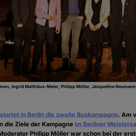
on, Ingrid Matthäus-Meier, Philipp Möller, Jacqueline Neumann 
9
startet in Berlin die zweite Buskampagne
. Am 
 die Ziele der Kampagne
im Berliner Meistersa
oderator Philipp Möller war schon bei der ers