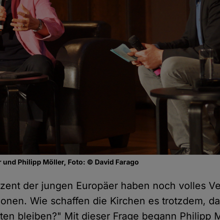
 und Philipp Möller, Foto: © David Farago
zent der jungen Europäer haben noch volles Ve
utionen. Wie schaffen die Kirchen es trotzdem, d
lten bleiben?" Mit dieser Frage begann Philipp 