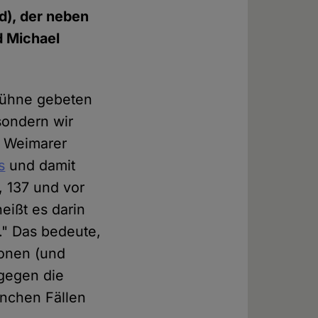
d), der neben
d Michael
 Bühne gebeten
 sondern wir
r Weimarer
s
und damit
, 137 und vor
eißt es darin
." Das bedeute,
ionen (und
 gegen die
nchen Fällen