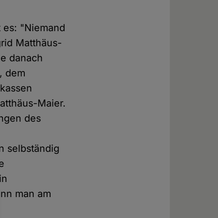
t es: "Niemand
grid Matthäus-
ige danach
r, dem
rkassen
atthäus-Maier.
ungen des
n selbständig
e
in
kann man am