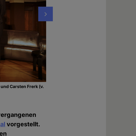
Nächstes
und Carsten Frerk (v.
Foto: © David Farago
vergangenen
al
vorgestellt.
ten