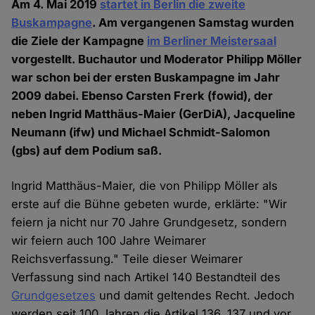
Am 4. Mai 2019
startet in Berlin die zweite
Buskampagne
. Am vergangenen Samstag wurden
die Ziele der Kampagne
im Berliner Meistersaal
vorgestellt. Buchautor und Moderator Philipp Möller
war schon bei der ersten Buskampagne im Jahr
2009 dabei. Ebenso Carsten Frerk (fowid), der
neben Ingrid Matthäus-Maier (GerDiA), Jacqueline
Neumann (ifw) und Michael Schmidt-Salomon
(gbs) auf dem Podium saß.
Ingrid Matthäus-Maier, die von Philipp Möller als
erste auf die Bühne gebeten wurde, erklärte: "Wir
feiern ja nicht nur 70 Jahre Grundgesetz, sondern
wir feiern auch 100 Jahre Weimarer
Reichsverfassung." Teile dieser Weimarer
Verfassung sind nach Artikel 140 Bestandteil des
Grundgesetzes
und damit geltendes Recht. Jedoch
werden seit 100 Jahren die Artikel 136, 137 und vor