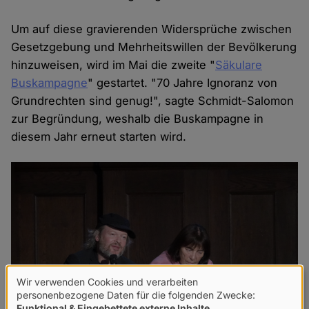
Um auf diese gravierenden Widersprüche zwischen
Gesetzgebung und Mehrheitswillen der Bevölkerung
hinzuweisen, wird im Mai die zweite "
Säkulare
Buskampagne
" gestartet. "70 Jahre Ignoranz von
Grundrechten sind genug!", sagte Schmidt-Salomon
zur Begründung, weshalb die Buskampagne in
diesem Jahr erneut starten wird.
Wir verwenden Cookies und verarbeiten
Verwendung
personenbezogene Daten für die folgenden Zwecke:
Funktional & Eingebettete externe Inhalte
.