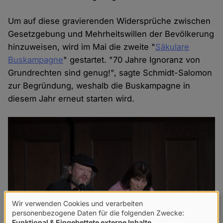
Um auf diese gravierenden Widersprüche zwischen
Gesetzgebung und Mehrheitswillen der Bevölkerung
hinzuweisen, wird im Mai die zweite "
Säkulare
Buskampagne
" gestartet. "70 Jahre Ignoranz von
Grundrechten sind genug!", sagte Schmidt-Salomon
zur Begründung, weshalb die Buskampagne in
diesem Jahr erneut starten wird.
Wir verwenden Cookies und verarbeiten
Verwendung
personenbezogene Daten für die folgenden Zwecke:
Funktional & Eingebettete externe Inhalte
.