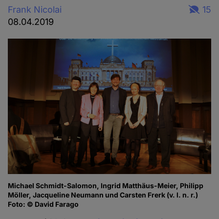
Frank Nicolai
15
08.04.2019
Michael Schmidt-Salomon, Ingrid Matthäus-Meier, Philipp
Fo
Möller, Jacqueline Neumann und Carsten Frerk (v. l. n. r.)
Foto: © David Farago