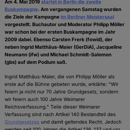
Am 4. Mai 2019
startet in Berlin die zweite
Buskampagne
. Am vergangenen Samstag wurden
die Ziele der Kampagne
im Berliner Meistersaal
vorgestellt. Buchautor und Moderator Philipp Möller
war schon bei der ersten Buskampagne im Jahr
2009 dabei. Ebenso Carsten Frerk (fowid), der
neben Ingrid Matthäus-Maier (GerDiA), Jacqueline
Neumann (ifw) und Michael Schmidt-Salomon
(gbs) auf dem Podium saß.
Ingrid Matthäus-Maier, die von Philipp Möller als
erste auf die Bühne gebeten wurde, erklärte: "Wir
feiern ja nicht nur 70 Jahre Grundgesetz, sondern
wir feiern auch 100 Jahre Weimarer
Reichsverfassung." Teile dieser Weimarer
Verfassung sind nach Artikel 140 Bestandteil des
Grundgesetzes
und damit geltendes Recht. Jedoch
werden seit 100 Jahren die Artikel 136, 137 und vor