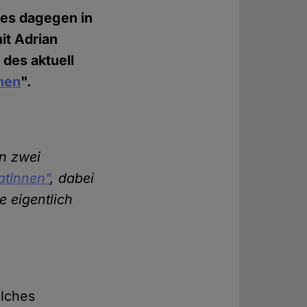
 es dagegen in
it Adrian
 des aktuell
nen
".
on zwei
atInnen"
, dabei
e eigentlich
olches