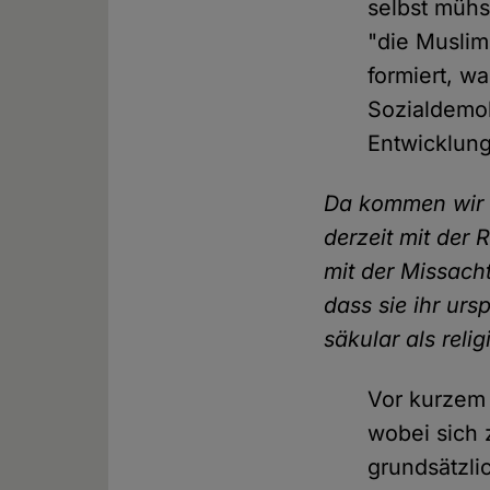
selbst mühs
"die Muslim
formiert, w
Sozialdemok
Entwicklung
Da kommen wir d
derzeit mit der
mit der Missacht
dass sie ihr urs
säkular als reli
Vor kurzem 
wobei sich 
grundsätzli