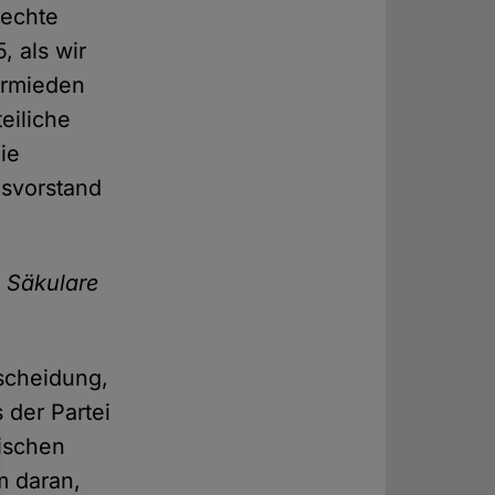
rechte
, als wir
vermieden
eiliche
ie
esvorstand
 Säkulare
tscheidung,
 der Partei
tischen
m daran,