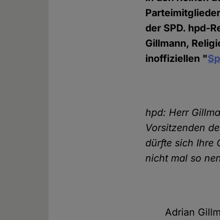
Parteimitgliede
der SPD. hpd-Re
Gillmann, Relig
inoffiziellen "
Sp
hpd: Herr Gill
Vorsitzenden d
dürfte sich Ihr
nicht mal so ne
Adrian Gill