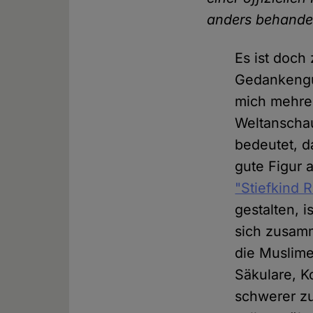
anders behande
Es ist doch 
Gedankengu
mich mehrer
Weltanschau
bedeutet, d
gute Figur 
"Stiefkind R
gestalten, i
sich zusamm
die Muslime
Säkulare, K
schwerer zu