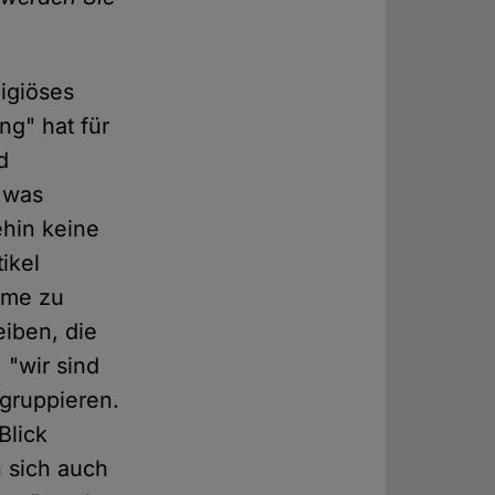
ligiöses
g" hat für
d
, was
ehin keine
ikel
amme zu
eiben, die
 "wir sind
 gruppieren.
Blick
n sich auch