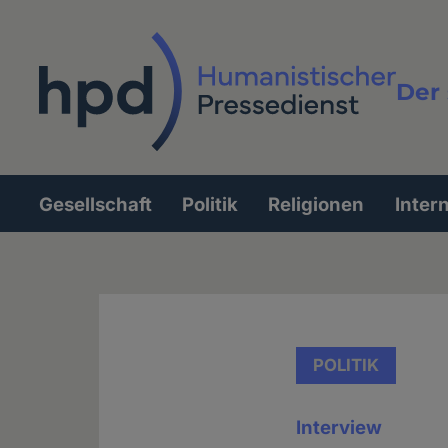
Direkt
zum
Inhalt
Der 
Vollt
Gesellschaft
Politik
Religionen
Inter
Hauptnavigation
POLITIK
Interview