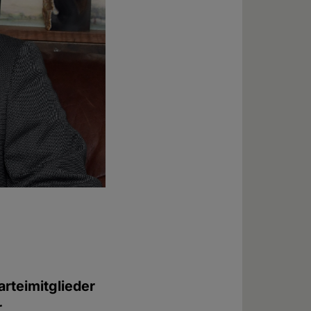
arteimitglieder
r