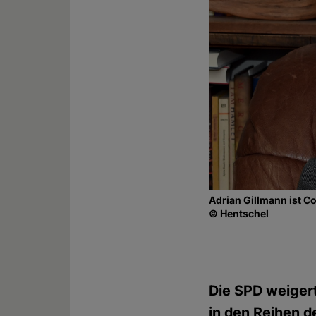
Adrian Gillmann ist C
© Hentschel
Die SPD weigert 
in den Reihen de