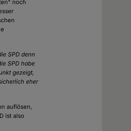
ten" noch
esser
ischen
he
 die SPD denn
 die SPD habe
unkt gezeigt,
icherlich eher
on auflösen,
 ist also