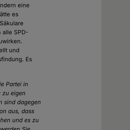
ondern eine
ätte es
 Säkulare
 alle SPD-
zuwirken.
ellt und
findung. Es
e Partei in
e zu eigen
en sind dagegen
von aus, dass
chen und es zu
, werden Sie