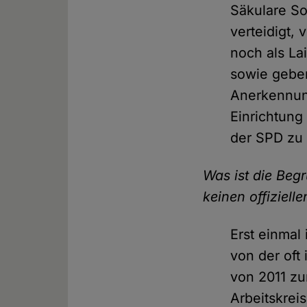
Säkulare So
verteidigt,
noch als La
sowie geben
Anerkennung
Einrichtung
der SPD zu
Was ist die Beg
keinen offiziell
Erst einmal
von der oft
von 2011 zu
Arbeitskrei